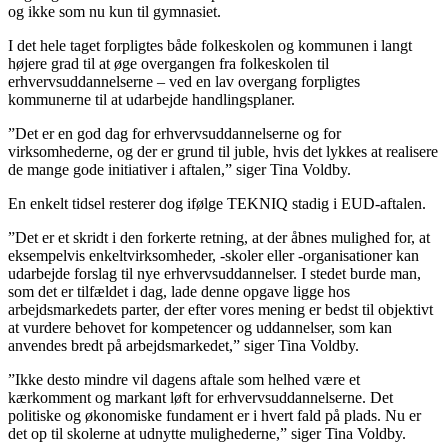
og ikke som nu kun til gymnasiet.
I det hele taget forpligtes både folkeskolen og kommunen i langt
højere grad til at øge overgangen fra folkeskolen til
erhvervsuddannelserne – ved en lav overgang forpligtes
kommunerne til at udarbejde handlingsplaner.
”Det er en god dag for erhvervsuddannelserne og for
virksomhederne, og der er grund til juble, hvis det lykkes at realisere
de mange gode initiativer i aftalen,” siger Tina Voldby.
En enkelt tidsel resterer dog ifølge TEKNIQ stadig i EUD-aftalen.
”Det er et skridt i den forkerte retning, at der åbnes mulighed for, at
eksempelvis enkeltvirksomheder, -skoler eller -organisationer kan
udarbejde forslag til nye erhvervsuddannelser. I stedet burde man,
som det er tilfældet i dag, lade denne opgave ligge hos
arbejdsmarkedets parter, der efter vores mening er bedst til objektivt
at vurdere behovet for kompetencer og uddannelser, som kan
anvendes bredt på arbejdsmarkedet,” siger Tina Voldby.
”Ikke desto mindre vil dagens aftale som helhed være et
kærkomment og markant løft for erhvervsuddannelserne. Det
politiske og økonomiske fundament er i hvert fald på plads. Nu er
det op til skolerne at udnytte mulighederne,” siger Tina Voldby.