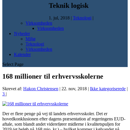
Teknik logisk
1. jul, 2018
|
Teknologi
|
Virksomheden
Virksomheden
Nyheder
Miljø
Teknologi
Virksomheden
Kalender
Select Page
168 millioner til erhvervsskolerne
Skrevet af:
Hakon Christensen
|
22. nov, 2018
|
Ikke kategoriserede
|
3
|
Der er flere penge på vej til landets erhvervsskoler. Det er
hovedkonklusionen efter dagens præsentation af regeringens EUD-
aftale, som blandt andet viderefører midlerne i kvalitetspuljen for
2019 (et beløb på 168 mio. kr.) – hvilket kommer i kølvandet på