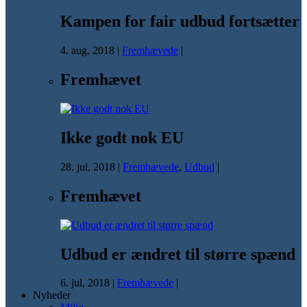
Kampen for fair udbud fortsætter
4. aug, 2018
|
Fremhævede
|
Fremhævet
Ikke godt nok EU
28. jul, 2018
|
Fremhævede
,
Udbud
|
Fremhævet
Udbud er ændret til større spænd
6. jul, 2018
|
Fremhævede
|
Nyheder