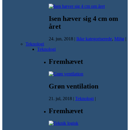
Isen hæver sig 4 cm om
året
24. jun, 2018
|
Ikke kategoriserede
,
Miljø
|
Teknologi
Teknologi
Fremhævet
Grøn ventilation
21. jul, 2018
|
Teknologi
|
Fremhævet