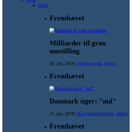
Miljø
Miljø
Fremhævet
Milliarder til grøn
omstilling
30. jun, 2018
|
Fremhævede
,
Miljø
|
Fremhævet
Danmark siger: "nul"
25. jun, 2018
|
Ikke kategoriserede
,
Miljø
|
Fremhævet