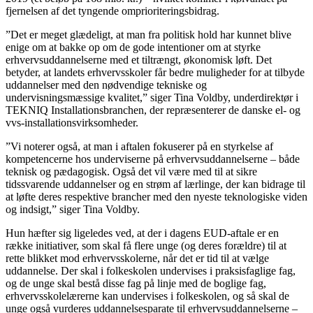
fjernelsen af det tyngende omprioriteringsbidrag.
”Det er meget glædeligt, at man fra politisk hold har kunnet blive
enige om at bakke op om de gode intentioner om at styrke
erhvervsuddannelserne med et tiltrængt, økonomisk løft. Det
betyder, at landets erhvervsskoler får bedre muligheder for at tilbyde
uddannelser med den nødvendige tekniske og
undervisningsmæssige kvalitet,” siger Tina Voldby, underdirektør i
TEKNIQ Installationsbranchen, der repræsenterer de danske el- og
vvs-installationsvirksomheder.
”Vi noterer også, at man i aftalen fokuserer på en styrkelse af
kompetencerne hos underviserne på erhvervsuddannelserne – både
teknisk og pædagogisk. Også det vil være med til at sikre
tidssvarende uddannelser og en strøm af lærlinge, der kan bidrage til
at løfte deres respektive brancher med den nyeste teknologiske viden
og indsigt,” siger Tina Voldby.
Hun hæfter sig ligeledes ved, at der i dagens EUD-aftale er en
række initiativer, som skal få flere unge (og deres forældre) til at
rette blikket mod erhvervsskolerne, når det er tid til at vælge
uddannelse. Der skal i folkeskolen undervises i praksisfaglige fag,
og de unge skal bestå disse fag på linje med de boglige fag,
erhvervsskolelærerne kan undervises i folkeskolen, og så skal de
unge også vurderes uddannelsesparate til erhvervsuddannelserne –