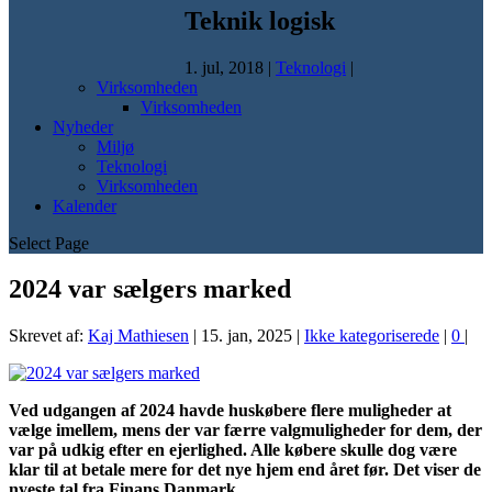
Teknik logisk
1. jul, 2018
|
Teknologi
|
Virksomheden
Virksomheden
Nyheder
Miljø
Teknologi
Virksomheden
Kalender
Select Page
2024 var sælgers marked
Skrevet af:
Kaj Mathiesen
|
15. jan, 2025
|
Ikke kategoriserede
|
0
|
Ved udgangen af 2024 havde huskøbere flere muligheder at
vælge imellem, mens der var færre valgmuligheder for dem, der
var på udkig efter en ejerlighed. Alle købere skulle dog være
klar til at betale mere for det nye hjem end året før. Det viser de
nyeste tal fra Finans Danmark.