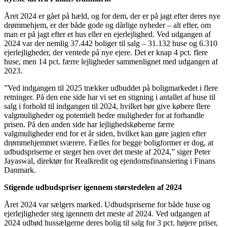
Året 2024 er gået på hæld, og for dem, der er på jagt efter deres nye
drømmehjem, er der både gode og dårlige nyheder – alt efter, om
man er på jagt efter et hus eller en ejerlejlighed. Ved udgangen af
2024 var der nemlig 37.442 boliger til salg – 31.132 huse og 6.310
ejerlejligheder, der ventede på nye ejere. Det er knap 4 pct. flere
huse, men 14 pct. færre lejligheder sammenlignet med udgangen af
2023.
”Ved indgangen til 2025 trækker udbuddet på boligmarkedet i flere
retninger. På den ene side har vi set en stigning i antallet af huse til
salg i forhold til indgangen til 2024, hvilket bør give købere flere
valgmuligheder og potentielt bedre muligheder for at forhandle
prisen. På den anden side har lejlighedskøberne færre
valgmuligheder end for et år siden, hvilket kan gøre jagten efter
drømmehjemmet sværere. Fælles for begge boligformer er dog, at
udbudspriserne er steget hen over det meste af 2024,” siger Peter
Jayaswal, direktør for Realkredit og ejendomsfinansiering i Finans
Danmark.
Stigende udbudspriser igennem størstedelen af 2024
Året 2024 var sælgers marked. Udbudspriserne for både huse og
ejerlejligheder steg igennem det meste af 2024. Ved udgangen af
2024 udbød hussælgerne deres bolig til salg for 3 pct. højere priser,