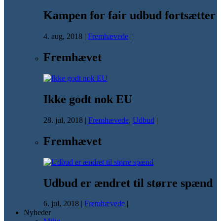
Kampen for fair udbud fortsætter
4. aug, 2018
|
Fremhævede
|
Fremhævet
Ikke godt nok EU
28. jul, 2018
|
Fremhævede
,
Udbud
|
Fremhævet
Udbud er ændret til større spænd
6. jul, 2018
|
Fremhævede
|
Nyheder