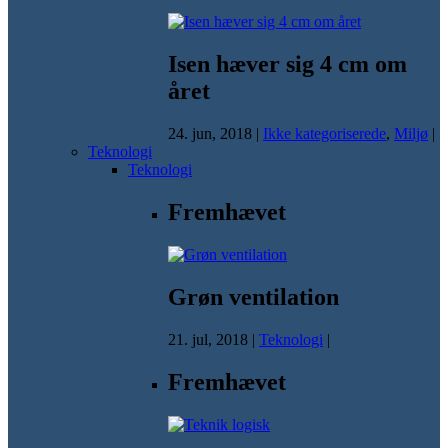
Isen hæver sig 4 cm om
året
24. jun, 2018
|
Ikke kategoriserede
,
Miljø
|
Teknologi
Teknologi
Fremhævet
Grøn ventilation
21. jul, 2018
|
Teknologi
|
Fremhævet