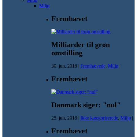
Miljø
Miljø
Fremhævet
Milliarder til grøn
omstilling
30. jun, 2018
|
Fremhævede
,
Miljø
|
Fremhævet
Danmark siger: "nul"
25. jun, 2018
|
Ikke kategoriserede
,
Miljø
|
Fremhævet