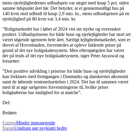
mens ejerlejlighedernes udbudspris var steget med knap 5 pct. siden
samme tidspunkt året før. Det betyder, at et gennemsnitligt hus på
140 kvm stod udbudt til knap 2,9 mio. kr., mens udbudsprisen på en
ejerlejlighed på 80 kvm var 3,4 mio. kr.
”Boligmarkedet har i løbet af 2024 vist sin styrke og overrasket
positivt. Udbudspriserne for både huse og ejerlejligheder har stort set
været stigende igennem hele året. Særligt lejlighedsmarkedet, som er
drevet af Hovedstaden, forventedes at opleve faldende priser på
grund af det nye boligskattesystem. Men efterspørgslen har været
der på trods af det nye boligskattesystem, siger Peter Jayaswal og
forsætter:
”Den positive udvikling i priserne for både huse og ejerlejligheder
kan forklares med fremgangen i Danmarks og danskernes økonomi
samt de løbende rentenedsættelser i 2024. Det har til sammen været
med til at øge sælgernes forventningerne til, hvilke priser
boligkøberne har mulighed for at matche”.
Del:
Bedøm:
Forrige
Mindre imponerende
Næste
Unidrain gør psykiatri bedre