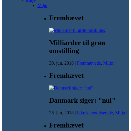
Miljø
Miljø
Fremhævet
Milliarder til grøn
omstilling
30. jun, 2018
|
Fremhævede
,
Miljø
|
Fremhævet
Danmark siger: "nul"
25. jun, 2018
|
Ikke kategoriserede
,
Miljø
|
Fremhævet