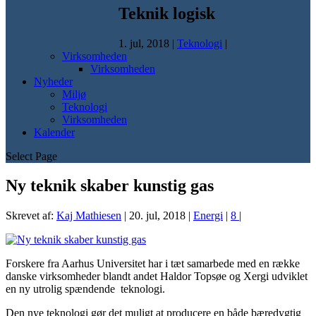
Teknik logisk
1. jul, 2018
|
Teknologi
|
Virksomheden
Virksomheden
Nyheder
Miljø
Teknologi
Virksomheden
Kalender
Select Page
Ny teknik skaber kunstig gas
Skrevet af:
Kaj Mathiesen
|
20. jul, 2018
|
Energi
|
8
|
Forskere fra Aarhus Universitet har i tæt samarbede med en række
danske virksomheder blandt andet Haldor Topsøe og Xergi udviklet
en ny utrolig spændende teknologi.
Den nye teknologi gør det muligt at producere en både bæredygtig