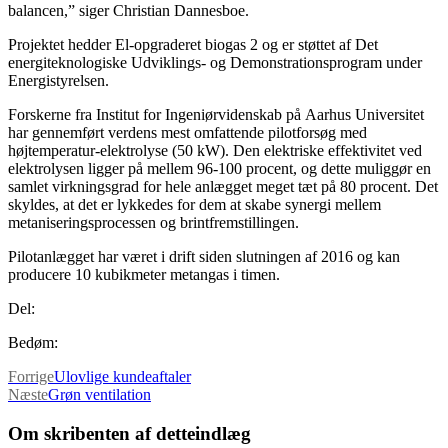
balancen,” siger Christian Dannesboe.
Projektet hedder El-opgraderet biogas 2 og er støttet af Det
energiteknologiske Udviklings- og Demonstrationsprogram under
Energistyrelsen.
Forskerne fra Institut for Ingeniørvidenskab på Aarhus Universitet
har gennemført verdens mest omfattende pilotforsøg med
højtemperatur-elektrolyse (50 kW). Den elektriske effektivitet ved
elektrolysen ligger på mellem 96-100 procent, og dette muliggør en
samlet virkningsgrad for hele anlægget meget tæt på 80 procent. Det
skyldes, at det er lykkedes for dem at skabe synergi mellem
metaniseringsprocessen og brintfremstillingen.
Pilotanlægget har været i drift siden slutningen af 2016 og kan
producere 10 kubikmeter metangas i timen.
Del:
Bedøm:
Forrige
Ulovlige kundeaftaler
Næste
Grøn ventilation
Om skribenten af detteindlæg