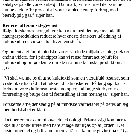
katalyse på alle vores anlæg i Danmark, ville vi med det samme
kunne dække 10 procent af vores samlede energiforbrug med
bæredygtig gas,” siger han.
Renere luft som sidegevinst
Ifølge forskernes beregninger kan man med den nye metode til
naturgasproduktion reducere hver eneste danskers udledning af
kuldioxid med cirka et ton hvert eneste år.
Og potentialet for at mindske vores samlede miljøbelastning rækker
endnu videre, for i princippet kan vi rense forurenet byluft for
kuldioxid og bruge denne direkte i samme kemiske produktion af
gas.
”Vi skal vænne os til at se kuldioxid som en værdifuld resurse, som
vi slet ikke har råd til at lukke ud i atmosfæren. På lang sigt kan vi
forbedre vores luftrensningsteknologier, indfange storbyernes
forurening og bruge den til fremstilling af ren metangas,” siger han.
Forskerne arbejder stadig på at mindske varmetabet på deres anlæg,
men budskabet er klart:
”Det her er en ekstremt lovende teknologi. Prismæssigt kommer vi
ikke til at konkurrere med bare at tage naturgas op af jorden. Det
koster noget el og lidt vand, men vi får en kæmpe gevinst på CO
-
2