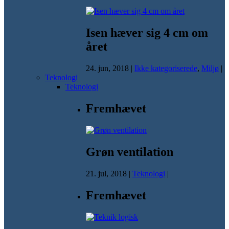
Isen hæver sig 4 cm om
året
24. jun, 2018
|
Ikke kategoriserede
,
Miljø
|
Teknologi
Teknologi
Fremhævet
Grøn ventilation
21. jul, 2018
|
Teknologi
|
Fremhævet