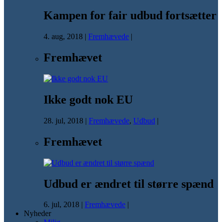
Kampen for fair udbud fortsætter
4. aug, 2018
|
Fremhævede
|
Fremhævet
Ikke godt nok EU
28. jul, 2018
|
Fremhævede
,
Udbud
|
Fremhævet
Udbud er ændret til større spænd
6. jul, 2018
|
Fremhævede
|
Nyheder