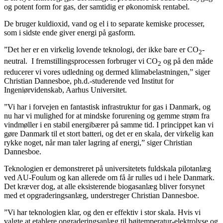
og potent form for gas, der samtidig er økonomisk rentabel.
De bruger kuldioxid, vand og el i to separate kemiske processer,
som i sidste ende giver energi på gasform.
”Det her er en virkelig lovende teknologi, der ikke bare er CO
-
2
neutral. I fremstillingsprocessen forbruger vi CO
og på den måde
2
reducerer vi vores udledning og dermed klimabelastningen,” siger
Christian Dannesboe, ph.d.-studerende ved Institut for
Ingeniørvidenskab, Aarhus Universitet.
”Vi har i forvejen en fantastisk infrastruktur for gas i Danmark, og
nu har vi mulighed for at mindske forurening og gemme strøm fra
vindmøller i en stabil energibærer på samme tid. I princippet kan vi
gøre Danmark til et stort batteri, og det er en skala, der virkelig kan
rykke noget, når man taler lagring af energi,” siger Christian
Dannesboe.
Teknologien er demonstreret på universitetets fuldskala pilotanlæg
ved AU-Foulum og kan allerede om få år rulles ud i hele Danmark.
Det kræver dog, at alle eksisterende biogasanlæg bliver forsynet
med et opgraderingsanlæg, understreger Christian Dannesboe.
”Vi har teknologien klar, og den er effektiv i stor skala. Hvis vi
valgte at etablere opgraderingsanlæg til højtemperatur-elektrolyse og