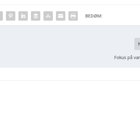
BEDØM:
Fokus på va