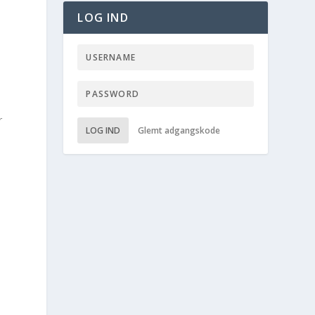
LOG IND
r
LOG IND
Glemt adgangskode