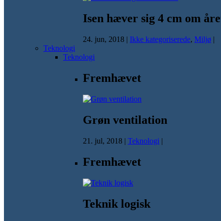
Isen hæver sig 4 cm om åre
24. jun, 2018
|
Ikke kategoriserede
,
Miljø
|
Teknologi
Teknologi
Fremhævet
Grøn ventilation
21. jul, 2018
|
Teknologi
|
Fremhævet
Teknik logisk