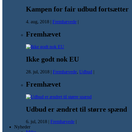
Kampen for fair udbud fortsætter
4. aug, 2018
|
Fremhævede
|
Fremhævet
Ikke godt nok EU
28. jul, 2018
|
Fremhævede
,
Udbud
|
Fremhævet
Udbud er ændret til større spænd
6. jul, 2018
|
Fremhævede
|
Nyheder