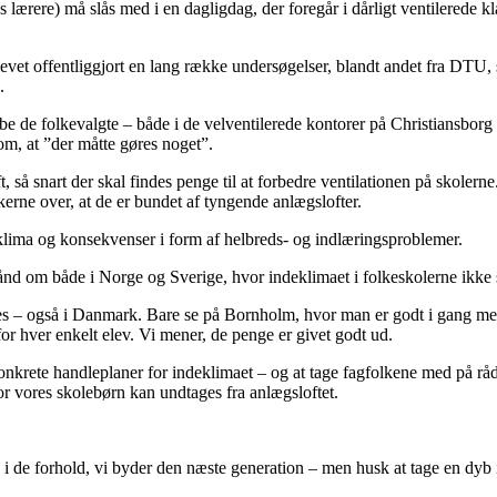
lærere) må slås med i en dagligdag, der foregår i dårligt ventilerede kla
blevet offentliggjort en lang række undersøgelser, blandt andet fra DTU,
.
åbe de folkevalgte – både i de velventilerede kontorer på Christiansbo
 om, at ”der måtte gøres noget”.
uft, så snart der skal findes penge til at forbedre ventilationen på sko
erne over, at de er bundet af tyngende anlægslofter.
eklima og konsekvenser i form af helbreds- og indlæringsproblemer.
ånd om både i Norge og Sverige, hvor indeklimaet i folkeskolerne ikke 
s – også i Danmark. Bare se på Bornholm, hvor man er godt i gang med a
or hver enkelt elev. Vi mener, de penge er givet godt ud.
konkrete handleplaner for indeklimaet – og at tage fagfolkene med på råd
or vores skolebørn kan undtages fra anlægsloftet.
lik i de forhold, vi byder den næste generation – men husk at tage en dyb