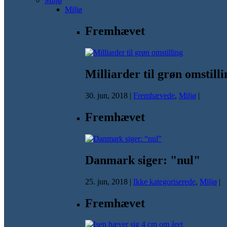
Miljø
Miljø
Fremhævet
Milliarder til grøn omstilli
30. jun, 2018
|
Fremhævede
,
Miljø
|
Fremhævet
Danmark siger: "nul"
25. jun, 2018
|
Ikke kategoriserede
,
Miljø
|
Fremhævet