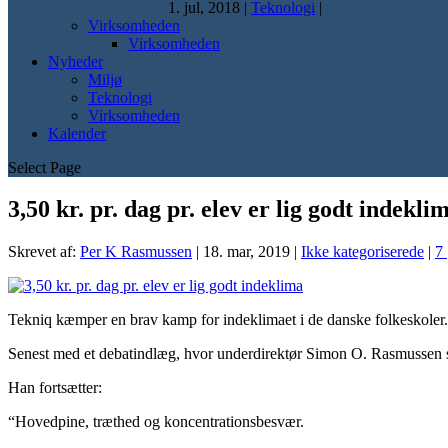
1. jul, 2018
|
Teknologi
|
Virksomheden
Virksomheden
Nyheder
Miljø
Teknologi
Virksomheden
Kalender
Select Page
3,50 kr. pr. dag pr. elev er lig godt indekli
Skrevet af:
Per K Rasmussen
|
18. mar, 2019
|
Ikke kategoriserede
|
7
Tekniq kæmper en brav kamp for indeklimaet i de danske folkeskoler.
Senest med et debatindlæg, hvor underdirektør Simon O. Rasmussen sk
Han fortsætter:
“Hovedpine, træthed og koncentrationsbesvær.