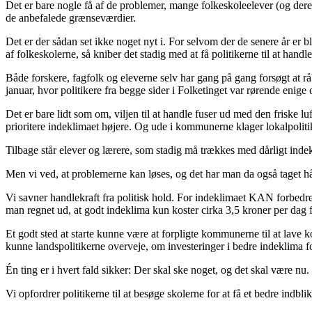
Det er bare nogle få af de problemer, mange folkeskoleelever (og deres 
de anbefalede grænseværdier.
Det er der sådan set ikke noget nyt i. For selvom der de senere år er 
af folkeskolerne, så kniber det stadig med at få politikerne til at handle
Både forskere, fagfolk og eleverne selv har gang på gang forsøgt at r
januar, hvor politikere fra begge sider i Folketinget var rørende enige
Det er bare lidt som om, viljen til at handle fuser ud med den friske l
prioritere indeklimaet højere. Og ude i kommunerne klager lokalpolitik
Tilbage står elever og lærere, som stadig må trækkes med dårligt ind
Men vi ved, at problemerne kan løses, og det har man da også taget h
Vi savner handlekraft fra politisk hold. For indeklimaet KAN forbedre
man regnet ud, at godt indeklima kun koster cirka 3,5 kroner per dag f
Et godt sted at starte kunne være at forpligte kommunerne til at lave 
kunne landspolitikerne overveje, om investeringer i bedre indeklima f
Én ting er i hvert fald sikker: Der skal ske noget, og det skal være nu.
Vi opfordrer politikerne til at besøge skolerne for at få et bedre indb