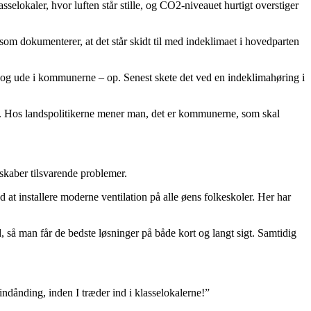
sselokaler, hvor luften står stille, og CO2-niveauet hurtigt overstiger
 som dokumenterer, at det står skidt til med indeklimaet i hovedparten
rg og ude i kommunerne – op. Senest skete det ved en indeklimahøring i
lerne. Hos landspolitikerne mener man, det er kommunerne, som skal
skaber tilsvarende problemer.
t installere moderne ventilation på alle øens folkeskoler. Her har
, så man får de bedste løsninger på både kort og langt sigt. Samtidig
 indånding, inden I træder ind i klasselokalerne!”