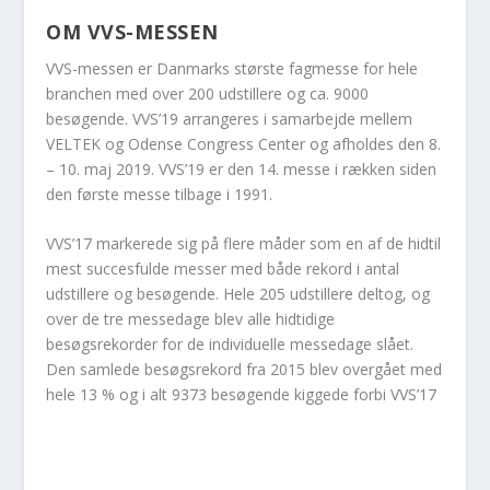
OM VVS-MESSEN
VVS-messen er Danmarks største fagmesse for hele
branchen med over 200 udstillere og ca. 9000
besøgende. VVS’19 arrangeres i samarbejde mellem
VELTEK og Odense Congress Center og afholdes den 8.
– 10. maj 2019. VVS’19 er den 14. messe i rækken siden
den første messe tilbage i 1991.
VVS’17 markerede sig på flere måder som en af de hidtil
mest succesfulde messer med både rekord i antal
udstillere og besøgende. Hele 205 udstillere deltog, og
over de tre messedage blev alle hidtidige
besøgsrekorder for de individuelle messedage slået.
Den samlede besøgsrekord fra 2015 blev overgået med
hele 13 % og i alt 9373 besøgende kiggede forbi VVS’17