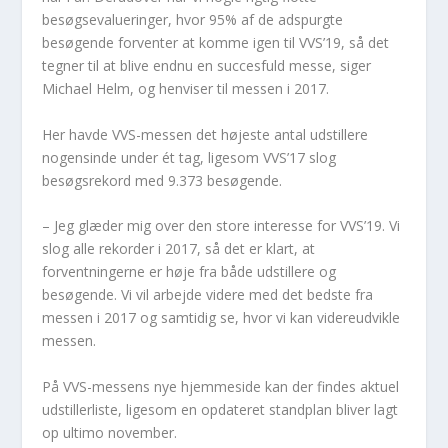
besøgsevalueringer, hvor 95% af de adspurgte
besøgende forventer at komme igen til VVS’19, så det
tegner til at blive endnu en succesfuld messe, siger
Michael Helm, og henviser til messen i 2017.
Her havde VVS-messen det højeste antal udstillere
nogensinde under ét tag, ligesom VVS’17 slog
besøgsrekord med 9.373 besøgende.
– Jeg glæder mig over den store interesse for VVS’19. Vi
slog alle rekorder i 2017, så det er klart, at
forventningerne er høje fra både udstillere og
besøgende. Vi vil arbejde videre med det bedste fra
messen i 2017 og samtidig se, hvor vi kan videreudvikle
messen.
På VVS-messens nye hjemmeside kan der findes aktuel
udstillerliste, ligesom en opdateret standplan bliver lagt
op ultimo november.