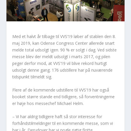
Med et halvt år tilbage til VVS’19 løber af stablen den 8.
maj 2019, kan Odense Congress Center allerede snart
melde total udsolgt igen. 90 % er solgt i dag. Ved sidste
messe blev der meldt udsolgt i marts 2017, og pilen
peger derfor mod, at VVS’19 vil blive rekord hurtigt
udsolgt denne gang. 176 udstillere har på nuværende
tidspunkt tilmeldt sig.
Flere af de kommende udstillere til VVS’19 har også
booket større stande end tidligere, så forventningerne
er høje hos messechef Michael Helm.
– Vi har aldrig tidligere haft så stor interesse for
forhåndstilmeldinger til en kommende messe, som vi
har i år. Derudover har vi nogle rigtig flotte