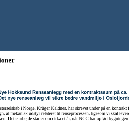
ioner
 Nye Hokksund Renseanlegg med en kontraktssum på ca. 
Det nye renseanlæg vil sikre bedre vandmiljø i Oslofjor
søsterselskab i Norge, Krüger Kaldnes, har skrevet under på en kontra
l mekanisk udstyr relateret til renseprocessen, ligesom vi skal levere 
ken. Dette arbejde starter om cirka et år, når NCC har opført bygningen