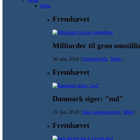
Miljø
Miljø
Fremhævet
Milliarder til grøn omstilli
30. jun, 2018
|
Fremhævede
,
Miljø
|
Fremhævet
Danmark siger: "nul"
25. jun, 2018
|
Ikke kategoriserede
,
Miljø
|
Fremhævet