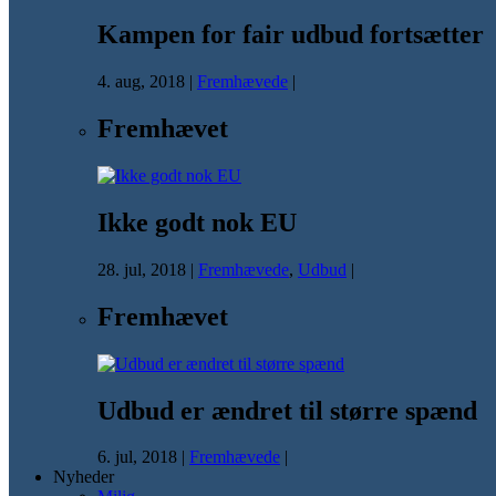
Kampen for fair udbud fortsætter
4. aug, 2018
|
Fremhævede
|
Fremhævet
Ikke godt nok EU
28. jul, 2018
|
Fremhævede
,
Udbud
|
Fremhævet
Udbud er ændret til større spænd
6. jul, 2018
|
Fremhævede
|
Nyheder