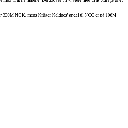
med til at nå målene. Derudover vil vi være med til at bidrage til et
gget er 330M NOK, mens Krüger Kaldnes’ andel til NCC er på 108M