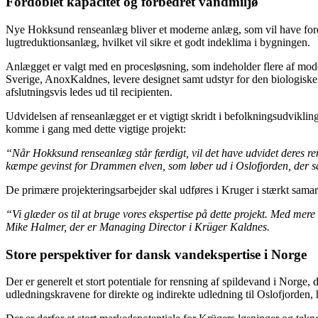
Fordoblet kapacitet og forbedret vandmiljø
Nye Hokksund renseanlæg bliver et moderne anlæg, som vil have fordo
lugtreduktionsanlæg, hvilket vil sikre et godt indeklima i bygningen.
Anlægget er valgt med en procesløsning, som indeholder flere af moders
Sverige, AnoxKaldnes, levere designet samt udstyr for den biologiske
afslutningsvis ledes ud til recipienten.
Udvidelsen af renseanlægget er et vigtigt skridt i befolkningsudvikl
komme i gang med dette vigtige projekt:
“Når Hokksund renseanlæg står færdigt, vil det have udvidet deres rensn
kæmpe gevinst for Drammen elven, som løber ud i Oslofjorden, der så
De primære projekteringsarbejder skal udføres i Kruger i stærkt samar
“Vi glæder os til at bruge vores ekspertise på dette projekt. Med mere 
Mike Halmer, der er Managing Director i Krüger Kaldnes.
Store perspektiver for dansk vandekspertise i Norge
Der er generelt et stort potentiale for rensning af spildevand i Nor
udledningskravene for direkte og indirekte udledning til Oslofjorden, 