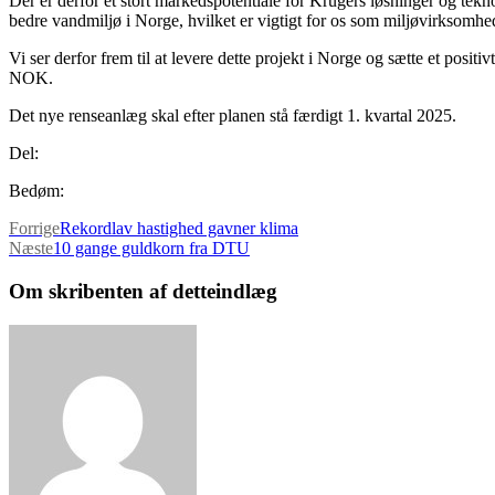
Der er derfor et stort markedspotentiale for Krügers løsninger og tekn
bedre vandmiljø i Norge, hvilket er vigtigt for os som miljøvirksomhed
Vi ser derfor frem til at levere dette projekt i Norge og sætte et 
NOK.
Det nye renseanlæg skal efter planen stå færdigt 1. kvartal 2025.
Del:
Bedøm:
Forrige
Rekordlav hastighed gavner klima
Næste
10 gange guldkorn fra DTU
Om skribenten af detteindlæg