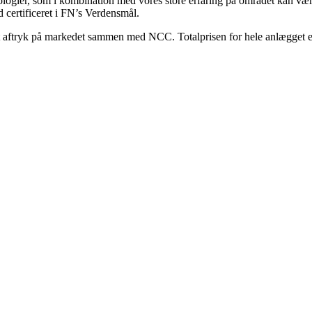
ologier, som i kombination med vores store erfaring på området kan være 
 certificeret i FN’s Verdensmål.
positivt aftryk på markedet sammen med NCC. Totalprisen for hele anlæ