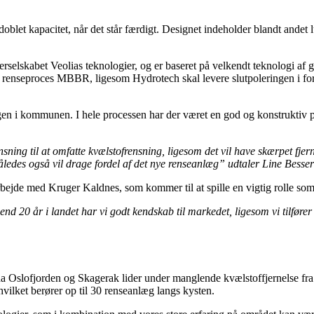
blet kapacitet, når det står færdigt. Designet indeholder blandt andet
elskabet Veolias teknologier, og er baseret på velkendt teknologi af go
 renseproces MBBR, ligesom Hydrotech skal levere slutpoleringen i form
ingen i kommunen. I hele processen har der været en god og konstruktiv
ing til at omfatte kvælstofrensning, ligesom det vil have skærpet fjerne
ledes også vil drage fordel af det nye renseanlæg” udtaler Line Besse
bejde med Kruger Kaldnes, som kommer til at spille en vigtig rolle som d
end 20 år i landet har vi godt kendskab til markedet, ligesom vi tilfører
ge, da Oslofjorden og Skagerak lider under manglende kvælstoffjernelse
hvilket berører op til 30 renseanlæg langs kysten.