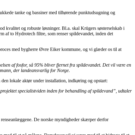
 lukkede tanke og bassiner med tilhørende punktudsugning og
d kvalitet og robuste løsninger. Bl.a. skal Krügers søsterselskab i
 af to Hydrotech filtre, som renser spildevandet, inden det
 proces med bygherre Øvre Eiker kommune, og vi glæder os til at
lsen af fosfor, så 95% bliver fjernet fra spildevandet. Det vil være en
rmann, der landeansvarlig for Norge.
en lokale aktør under installation, indkøring og opstart:
 projektet specialistviden inden for behandling af spildevand”, udtaler
 fra renseanlæggene. De norske myndigheder skærper derfor