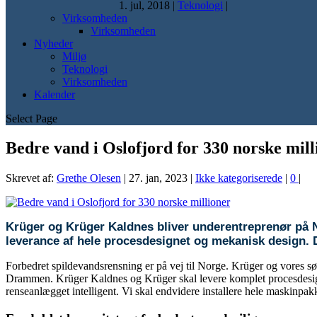
1. jul, 2018
|
Teknologi
|
Virksomheden
Virksomheden
Nyheder
Miljø
Teknologi
Virksomheden
Kalender
Select Page
Bedre vand i Oslofjord for 330 norske mill
Skrevet af:
Grethe Olesen
|
27. jan, 2023
|
Ikke kategoriserede
|
0
|
Krüger og Krüger Kaldnes bliver underentreprenør på
leverance af hele procesdesignet og mekanisk design. 
Forbedret spildevandsrensning er på vej til Norge. Krüger og vores 
Drammen. Krüger Kaldnes og Krüger skal levere komplet procesdesign, a
renseanlægget intelligent. Vi skal endvidere installere hele maskinpak