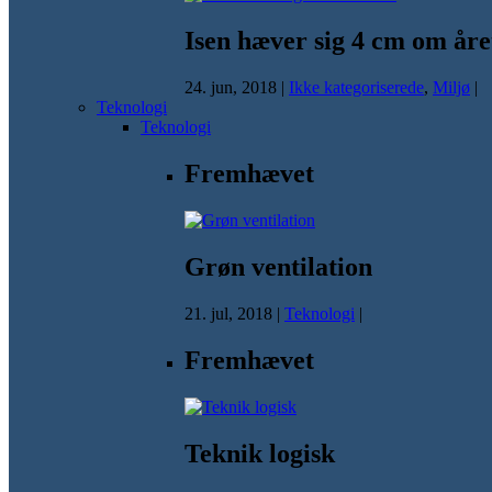
Isen hæver sig 4 cm om åre
24. jun, 2018
|
Ikke kategoriserede
,
Miljø
|
Teknologi
Teknologi
Fremhævet
Grøn ventilation
21. jul, 2018
|
Teknologi
|
Fremhævet
Teknik logisk