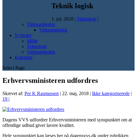
Teknik logisk
1. jul, 2018
|
Teknologi
|
Virksomheden
Virksomheden
Nyheder
Miljø
Teknologi
Virksomheden
Kalender
Select Page
Erhvervsministeren udfordres
Skrevet af:
Per K Rasmussen
|
22. maj, 2018
|
Ikke kategoriserede
|
19
|
Dagens VVS udfordrer Erhvervsministeren med synspunktet om at
offentlige udbud giver lavere kvalitet.
Hele synspunktet kan læses her på dagensvvs.dk under rubrikken