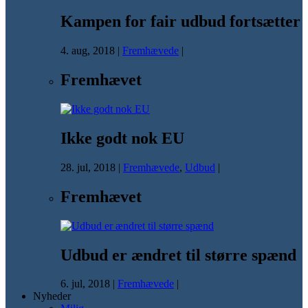
Kampen for fair udbud fortsætter
4. aug, 2018
|
Fremhævede
|
Fremhævet
Ikke godt nok EU
28. jul, 2018
|
Fremhævede
,
Udbud
|
Fremhævet
Udbud er ændret til større spænd
6. jul, 2018
|
Fremhævede
|
Nyheder