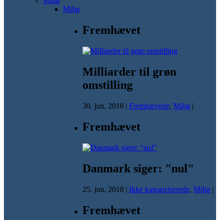
Miljø
Miljø
Fremhævet
Milliarder til grøn
omstilling
30. jun, 2018
|
Fremhævede
,
Miljø
|
Fremhævet
Danmark siger: "nul"
25. jun, 2018
|
Ikke kategoriserede
,
Miljø
|
Fremhævet