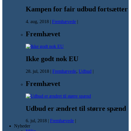
Kampen for fair udbud fortsætter
4. aug, 2018
|
Fremhævede
|
Fremhævet
Ikke godt nok EU
28. jul, 2018
|
Fremhævede
,
Udbud
|
Fremhævet
Udbud er ændret til større spænd
6. jul, 2018
|
Fremhævede
|
Nyheder