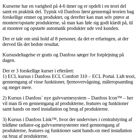
Kurserne har en varighed på 4-6 timer og er opdelt i en teori del
samt en praktisk del. Typisk vil Danfoss først gennemgå teorien bag
forskellige emner og produkter, og derefter kan man selv prøve at
montere/opstarte produkterne, så man kan føle sig godt klædt på, til
at montere og opstarte automatik produkter ude ved kunden.
Der er tale om små hold af 8 personer, da det er erfaringen, at der
derved fås det bedste resultat.
Kursusdeltagelse er gratis og Danfoss sørger for forplejning på
dagen.
Der er 3 forskellige kurser i efteråret:
1) ECL kursus i Danfoss ECL Comfort 310 – ECL Portal. Lidt teori,
gennemgang af visse funktioner, fjernovervågning, måleropsamling
og meget mere.
2) Kursus i Danfoss` nye gulvvarmesystem – Danfoss Icon™ – her
vil man få en gennemgang af produkterne, features og funktioner
samt hands on med installation og brug af produkterne.
3) Kursus i Danfoss Link™, hvor der undervises i centralstyring af
trådløse radiator-og gulvvarmesystemer med gennemgang af
produkterne, features og funktioner samt hands-on med installation
og brug af produkterne.