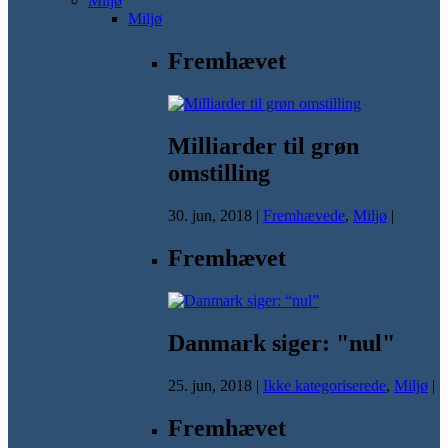
Miljø
Miljø
Fremhævet
Milliarder til grøn
omstilling
30. jun, 2018
|
Fremhævede
,
Miljø
|
Fremhævet
Danmark siger: "nul"
25. jun, 2018
|
Ikke kategoriserede
,
Miljø
|
Fremhævet