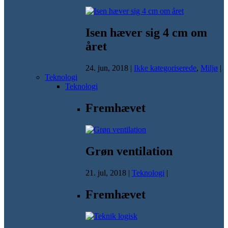
Isen hæver sig 4 cm om
året
24. jun, 2018
|
Ikke kategoriserede
,
Miljø
|
Teknologi
Teknologi
Fremhævet
Grøn ventilation
21. jul, 2018
|
Teknologi
|
Fremhævet