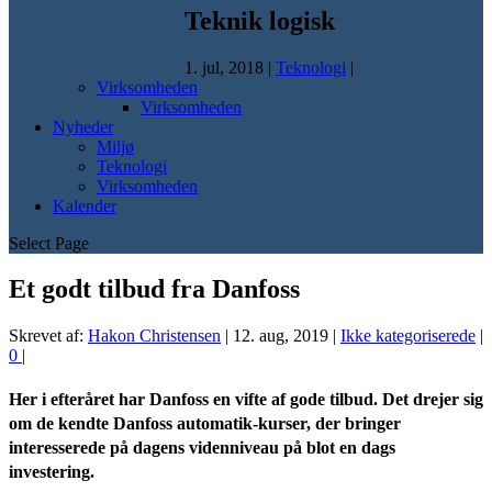
Teknik logisk
1. jul, 2018
|
Teknologi
|
Virksomheden
Virksomheden
Nyheder
Miljø
Teknologi
Virksomheden
Kalender
Select Page
Et godt tilbud fra Danfoss
Skrevet af:
Hakon Christensen
|
12. aug, 2019
|
Ikke kategoriserede
|
0
|
Her i efteråret har Danfoss en vifte af gode tilbud. Det drejer sig
om de kendte Danfoss automatik-kurser, der bringer
interesserede på dagens videnniveau på blot en dags
investering.