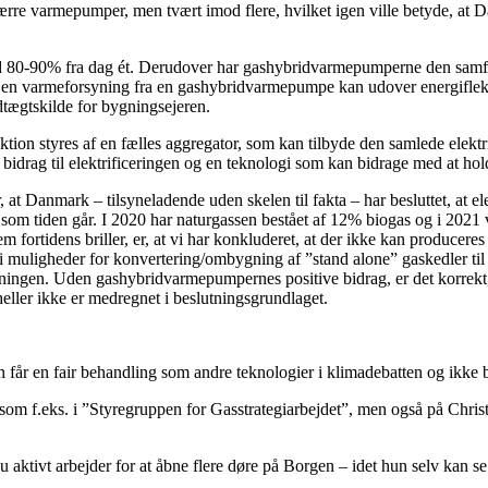
ærre varmepumper, men tvært imod flere, hvilket igen ville betyde, at
 80-90% fra dag ét. Derudover har gashybridvarmepumperne den samfund
n varmeforsyning fra en gashybridvarmepumpe kan udover energifleksibi
dtægtskilde for bygningsejeren.
tion styres af en fælles aggregator, som kan tilbyde den samlede elek
ivt bidrag til elektrificeringen og en teknologi som kan bidrage med at ho
 Danmark – tilsyneladende uden skelen til fakta – har besluttet, at elekt
 som tiden går. I 2020 har naturgassen bestået af 12% biogas og i 2021 
fortidens briller, er, at vi har konkluderet, at der ikke kan produceres 
 muligheder for konvertering/ombygning af ”stand alone” gaskedler ti
rsyningen. Uden gashybridvarmepumpernes positive bidrag, er det korrek
ler ikke er medregnet i beslutningsgrundlaget.
får en fair behandling som andre teknologier i klimadebatten og ikke 
 som f.eks. i ”Styregruppen for Gasstrategiarbejdet”, men også på Christ
ktivt arbejder for at åbne flere døre på Borgen – idet hun selv kan