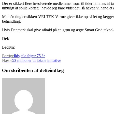
Der er sikkert flere involverede medlemmer, som til tider rammes af tan
umuligt at spille kortet; ”havde jeg bare vidst det, så havde vi handlet
Men én ting er sikkert VELTEK Varme giver ikke op så let og lægger o
behandling.
Hvis Danmark skal give afkald på en grøn og ægte Smart Grid teknolo
Del:
Bedøm:
Forrige
Ildsjæle fejrer 75 år
Næste
53 millioner til lokale initiative
Om skribenten af detteindlæg