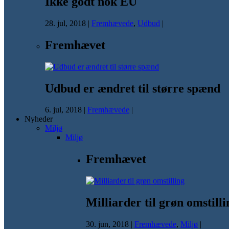
Ikke godt nok EU
28. jul, 2018
|
Fremhævede
,
Udbud
|
Fremhævet
Udbud er ændret til større spænd
6. jul, 2018
|
Fremhævede
|
Nyheder
Miljø
Miljø
Fremhævet
Milliarder til grøn omstilli
30. jun, 2018
|
Fremhævede
,
Miljø
|