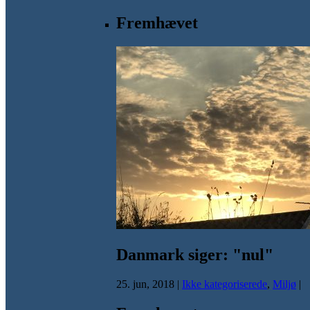
Fremhævet
Danmark siger: "nul"
25. jun, 2018
|
Ikke kategoriserede
,
Miljø
|