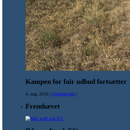
Kampen for fair udbud fortsætter
4. aug, 2018
|
Fremhævede
|
Fremhævet