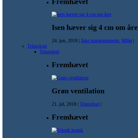
Fremhævet
Isen hæver sig 4 cm om åre
24. jun, 2018
|
Ikke kategoriserede
,
Miljø
|
Teknologi
Teknologi
Fremhævet
Grøn ventilation
21. jul, 2018
|
Teknologi
|
Fremhævet