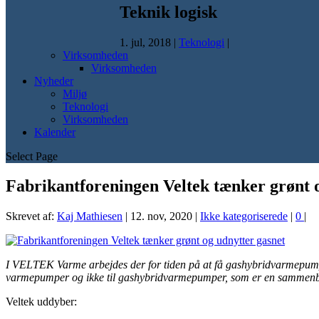
Teknik logisk
1. jul, 2018
|
Teknologi
|
Virksomheden
Virksomheden
Nyheder
Miljø
Teknologi
Virksomheden
Kalender
Select Page
Fabrikantforeningen Veltek tænker grønt 
Skrevet af:
Kaj Mathiesen
|
12. nov, 2020
|
Ikke kategoriserede
|
0
|
I VELTEK Varme arbejdes der for tiden på at få gashybridvarmepumpern
varmepumper og ikke til gashybridvarmepumper, som er en sammenby
Veltek uddyber: