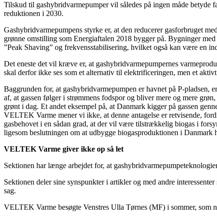
Tilskud til gashybridvarmepumper vil således på ingen måde betyde f
reduktionen i 2030.
Gashybridvarmepumpens styrke er, at den reducerer gasforbruget med
grønne omstilling som Energiaftalen 2018 bygger på. Bygninger med e
”Peak Shaving” og frekvensstabilisering, hvilket også kan være en in
Det eneste det vil kræve er, at gashybridvarmepumpernes varmeproduk
skal derfor ikke ses som et alternativ til elektrificeringen, men et akt
Baggrunden for, at gashybridvarmepumpen er havnet på P-pladsen, er, at
af, at gassen følger i strømmens fodspor og bliver mere og mere grøn,
grønt i dag. Et andet eksempel på, at Danmark kigger på gassen gennem 
VELTEK Varme mener vi ikke, at denne antagelse er retvisende, fordi
gasbehovet i en sådan grad, at der vil være tilstrækkelig biogas i fo
ligesom beslutningen om at udbygge biogasproduktionen i Danmark hel
VELTEK Varme giver ikke op så let
Sektionen har længe arbejdet for, at gashybridvarmepumpeteknologien 
Sektionen deler sine synspunkter i artikler og med andre interessenter
sag.
VELTEK Varme besøgte Venstres Ulla Tørnes (MF) i sommer, som nu a