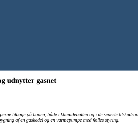
og udnytter gasnet
e tilbage på banen, både i klimadebatten og i de seneste tilskudsordn
gning af en gaskedel og en varmepumpe med fælles styring.