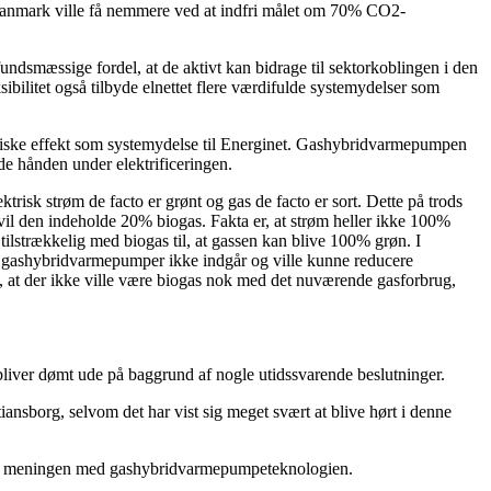
 Danmark ville få nemmere ved at indfri målet om 70% CO2-
smæssige fordel, at de aktivt kan bidrage til sektorkoblingen i den
litet også tilbyde elnettet flere værdifulde systemydelser som
triske effekt som systemydelse til Energinet. Gashybridvarmepumpen
lde hånden under elektrificeringen.
risk strøm de facto er grønt og gas de facto er sort. Dette på trods
vil den indeholde 20% biogas. Fakta er, at strøm heller ikke 100%
tilstrækkelig med biogas til, at gassen kan blive 100% grøn. I
l gashybridvarmepumper ikke indgår og ville kunne reducere
t, at der ikke ville være biogas nok med det nuværende gasforbrug,
bliver dømt ude på baggrund af nogle utidssvarende beslutninger.
iansborg, selvom det har vist sig meget svært at blive hørt i denne
 se meningen med gashybridvarmepumpeteknologien.