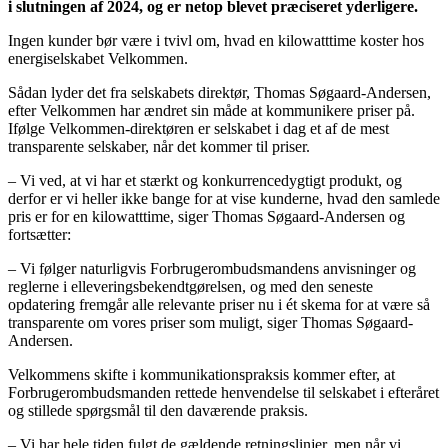
i slutningen af 2024, og er netop blevet præciseret yderligere.
Ingen kunder bør være i tvivl om, hvad en kilowatttime koster hos
energiselskabet Velkommen.
Sådan lyder det fra selskabets direktør, Thomas Søgaard-Andersen,
efter Velkommen har ændret sin måde at kommunikere priser på.
Ifølge Velkommen-direktøren er selskabet i dag et af de mest
transparente selskaber, når det kommer til priser.
– Vi ved, at vi har et stærkt og konkurrencedygtigt produkt, og
derfor er vi heller ikke bange for at vise kunderne, hvad den samlede
pris er for en kilowatttime, siger Thomas Søgaard-Andersen og
fortsætter:
– Vi følger naturligvis Forbrugerombudsmandens anvisninger og
reglerne i elleveringsbekendtgørelsen, og med den seneste
opdatering fremgår alle relevante priser nu i ét skema for at være så
transparente om vores priser som muligt, siger Thomas Søgaard-
Andersen.
Velkommens skifte i kommunikationspraksis kommer efter, at
Forbrugerombudsmanden rettede henvendelse til selskabet i efteråret
og stillede spørgsmål til den daværende praksis.
– Vi har hele tiden fulgt de gældende retningslinjer, men når vi