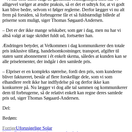
alligevel vælger at ændre praksis, så er det et udtryk for, at vi godt
kan blive bedre, selvom vi følger reglerne. Derfor lægger vi nu alt
frem på forsiden, så forbrugerne får et så fuldstændigt billede af
priserne som muligt, siger Thomas Søgaard-Andersen.
– Det er der ikke mange selskaber, som gør i dag, men nu har vi
altså valgt at tage skridtet fuldt ud, fortsætter han.
Ændringen betyder, at Velkommen i dag kommunikerer den totale
pris inklusive tillæg, handelsomkostninger, transport, afgifter til
staten samt abonnement i ét enkelt skema, således at kunden kan se
alle priselementer, der indgår i den samlede pris.
– Elpriser er en kompleks størrelse, fordi den pris, som kunderne
bliver faktureret, består af flere forskellige dele, som vi som
elhandlere reelt ikke har indflydelse på og derfor ikke kan
konkurrere på. Nu lægger vi dog alle tal sammen og kommunikerer
dem til forbrugerne, så de relativt enkelt kan regne deres samlede
pris ud, siger Thomas Søgaard-Andersen.
Del:
Bedøm:
Forrige
Uforusigelige Solar