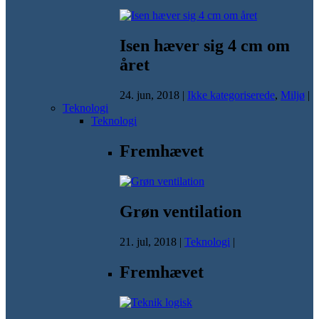
Isen hæver sig 4 cm om
året
24. jun, 2018
|
Ikke kategoriserede
,
Miljø
|
Teknologi
Teknologi
Fremhævet
Grøn ventilation
21. jul, 2018
|
Teknologi
|
Fremhævet