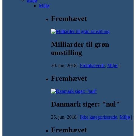
Miljø
Miljø
Fremhævet
Milliarder til grøn
omstilling
30. jun, 2018
|
Fremhævede
,
Miljø
|
Fremhævet
Danmark siger: "nul"
25. jun, 2018
|
Ikke kategoriserede
,
Miljø
|
Fremhævet