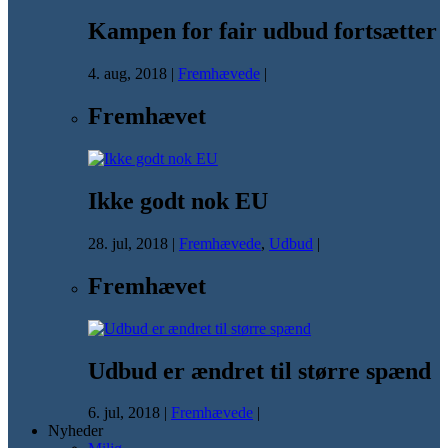
Kampen for fair udbud fortsætter
4. aug, 2018
|
Fremhævede
|
Fremhævet
Ikke godt nok EU
28. jul, 2018
|
Fremhævede
,
Udbud
|
Fremhævet
Udbud er ændret til større spænd
6. jul, 2018
|
Fremhævede
|
Nyheder