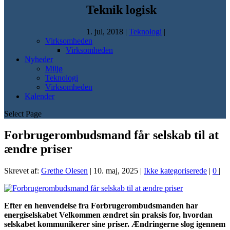
Teknik logisk
1. jul, 2018
|
Teknologi
|
Virksomheden
Virksomheden
Nyheder
Miljø
Teknologi
Virksomheden
Kalender
Select Page
Forbrugerombudsmand får selskab til at
ændre priser
Skrevet af:
Grethe Olesen
|
10. maj, 2025
|
Ikke kategoriserede
|
0
|
Efter en henvendelse fra Forbrugerombudsmanden har
energiselskabet Velkommen ændret sin praksis for, hvordan
selskabet kommunikerer sine priser. Ændringerne slog igennem