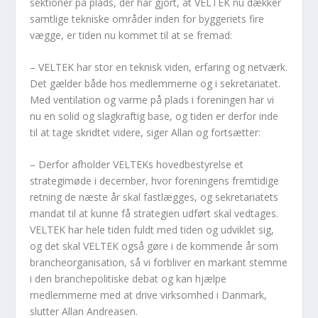
sektioner på plads, der har gjort, at VELTEK nu dækker
samtlige tekniske områder inden for byggeriets fire
vægge, er tiden nu kommet til at se fremad:
– VELTEK har stor en teknisk viden, erfaring og netværk.
Det gælder både hos medlemmerne og i sekretariatet.
Med ventilation og varme på plads i foreningen har vi
nu en solid og slagkraftig base, og tiden er derfor inde
til at tage skridtet videre, siger Allan og fortsætter:
– Derfor afholder VELTEKs hovedbestyrelse et
strategimøde i december, hvor foreningens fremtidige
retning de næste år skal fastlægges, og sekretariatets
mandat til at kunne få strategien udført skal vedtages.
VELTEK har hele tiden fuldt med tiden og udviklet sig,
og det skal VELTEK også gøre i de kommende år som
brancheorganisation, så vi forbliver en markant stemme
i den branchepolitiske debat og kan hjælpe
medlemmerne med at drive virksomhed i Danmark,
slutter Allan Andreasen.