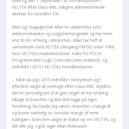
overtog den 1. september i år formandsposten i
VELTEK efter Claus Witt, tidligere administrerende
direktør for Grundfos DK.
Med sig i bagagen har Allan en uddannelse som
elektromekaniker og svagstrømsingeniør og har mere
end 30 års erfaring i elbranchen. Allan har haft et
samarbejde med VELTEK (dengang FAFGE) siden 1984,
hvor VELTEKs markedsstatistik inden for PLC’er
(Programmable Logic Controller) blev etableret, og
indtrådte i 2015 i VELTEKs hovedbestyrelse.
– Både da jeg i 2015 indtrådte i bestyrelsen og i
efteråret valgte at overtage efter Claus Witt, skyldtes
det en personlig lyst til at give noget af min erfaring
tilbage til branchen og ikke blot kigge på egen
forretning. Nu havde jeg været i branchen i mange år
og kunne samtidig se, hvordan mange af mine
kollegaer i branchen valgte at støtte op om VELTEK, og
det ville jeg også, siger Allan Andreasen.