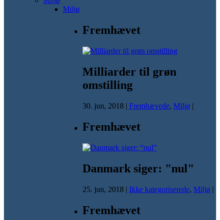
Miljø
Miljø
Fremhævet
Milliarder til grøn
omstilling
30. jun, 2018
|
Fremhævede
,
Miljø
|
Fremhævet
Danmark siger: "nul"
25. jun, 2018
|
Ikke kategoriserede
,
Miljø
|
Fremhævet