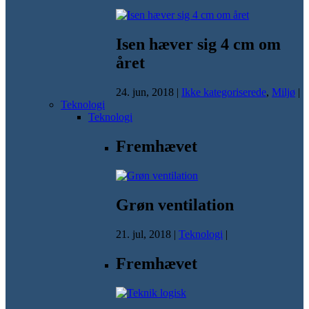
Isen hæver sig 4 cm om
året
24. jun, 2018
|
Ikke kategoriserede
,
Miljø
|
Teknologi
Teknologi
Fremhævet
Grøn ventilation
21. jul, 2018
|
Teknologi
|
Fremhævet