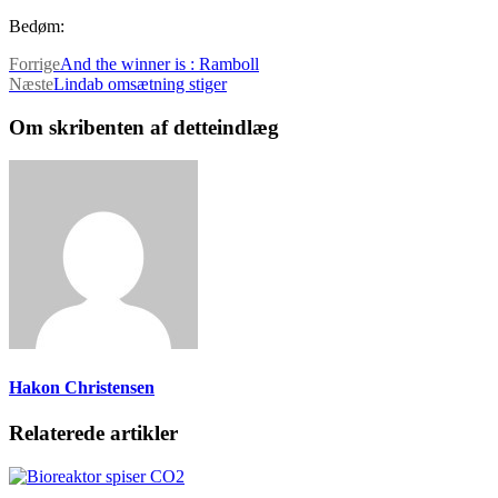
Bedøm:
Forrige
And the winner is : Ramboll
Næste
Lindab omsætning stiger
Om skribenten af detteindlæg
Hakon Christensen
Relaterede artikler