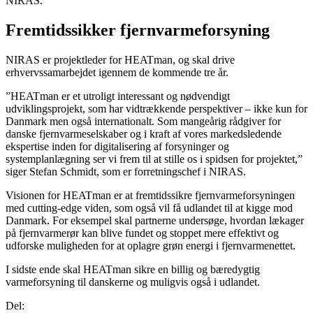
NIRAS.
Fremtidssikker fjernvarmeforsyning
NIRAS er projektleder for HEATman, og skal drive
erhvervssamarbejdet igennem de kommende tre år.
”HEATman er et utroligt interessant og nødvendigt
udviklingsprojekt, som har vidtrækkende perspektiver – ikke kun for
Danmark men også internationalt. Som mangeårig rådgiver for
danske fjernvarmeselskaber og i kraft af vores markedsledende
ekspertise inden for digitalisering af forsyninger og
systemplanlægning ser vi frem til at stille os i spidsen for projektet,”
siger Stefan Schmidt, som er forretningschef i NIRAS.
Visionen for HEATman er at fremtidssikre fjernvarmeforsyningen
med cutting-edge viden, som også vil få udlandet til at kigge mod
Danmark. For eksempel skal partnerne undersøge, hvordan lækager
på fjernvarmerør kan blive fundet og stoppet mere effektivt og
udforske muligheden for at oplagre grøn energi i fjernvarmenettet.
I sidste ende skal HEATman sikre en billig og bæredygtig
varmeforsyning til danskerne og muligvis også i udlandet.
Del: