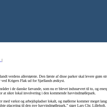
1
|
ndt verdens allerstørste. Den første af disse parker skal levere grøn st
r ved Krigers Flak ud for Sjællands østkyst.
der i de danske farvande, som nu er blevet indsnævret til to, og energi
or at sikre lokal involvering i den kommende havvindmøllepark.
er med vækst og arbejdspladser lokalt, og møllerne kommer meget langt ud
ste placering til den nye havvindmøllepark,” siger Lars Chr. Lilleholt.