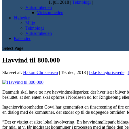
1. jul, 2018
|
Teknologi
|
Virksomheden
Virksomheden
Nyheder
Miljø
Teknologi
Virksomheden
Kalender
Select Page
Havvind til 800.000
Skrevet af:
Hakon Christensen
|
19. dec, 2018
|
Ikke kategoriserede
|
Danmark skal have tre nye havvindmølleparker, der hver især bliver bla
besluttet, at den enten skal opføres i Nordsøen ud for Ringkøbing elle
Ingeniørvirksomheden Cowi har gennemført en finscreening af fire områ
en dialog med de kommuner, der støder op til de udpegede områder, f
”Det er vigtigt at sikre lokal involvering. En havvindmøllepark bidrag
for mig, at vi får inddraget kommuner i processen med at finde den bed