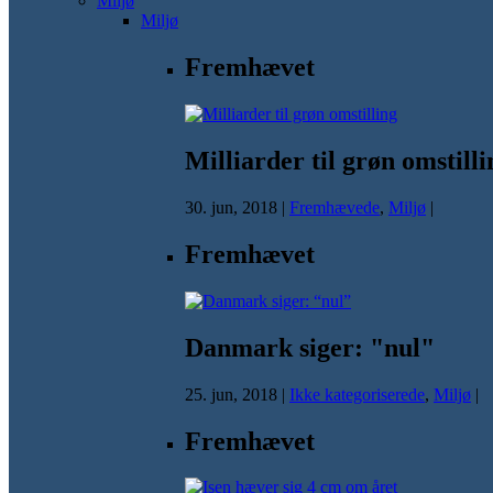
Miljø
Miljø
Fremhævet
Milliarder til grøn omstilli
30. jun, 2018
|
Fremhævede
,
Miljø
|
Fremhævet
Danmark siger: "nul"
25. jun, 2018
|
Ikke kategoriserede
,
Miljø
|
Fremhævet