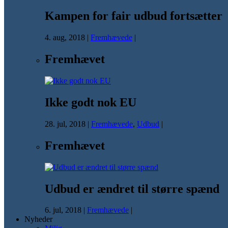
Kampen for fair udbud fortsætter
4. aug, 2018
|
Fremhævede
|
Fremhævet
Ikke godt nok EU
28. jul, 2018
|
Fremhævede
,
Udbud
|
Fremhævet
Udbud er ændret til større spænd
6. jul, 2018
|
Fremhævede
|
Nyheder