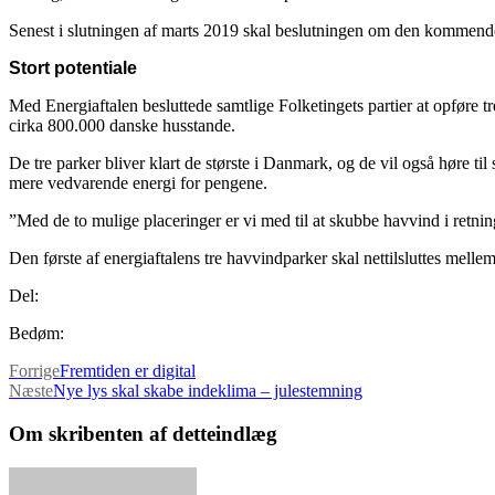
Senest i slutningen af marts 2019 skal beslutningen om den kommende
Stort potentiale
Med Energiaftalen besluttede samtlige Folketingets partier at opføre
cirka 800.000 danske husstande.
De tre parker bliver klart de største i Danmark, og de vil også høre t
mere vedvarende energi for pengene.
”Med de to mulige placeringer er vi med til at skubbe havvind i retnin
Den første af energiaftalens tre havvindparker skal nettilsluttes mell
Del:
Bedøm:
Forrige
Fremtiden er digital
Næste
Nye lys skal skabe indeklima – julestemning
Om skribenten af detteindlæg