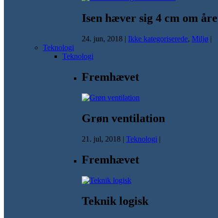
Isen hæver sig 4 cm om åre
24. jun, 2018
|
Ikke kategoriserede
,
Miljø
|
Teknologi
Teknologi
Fremhævet
Grøn ventilation
21. jul, 2018
|
Teknologi
|
Fremhævet
Teknik logisk