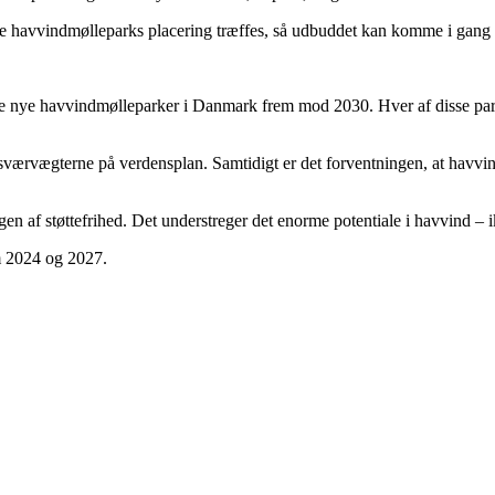
 havvindmølleparks placering træffes, så udbuddet kan komme i gang i
 tre nye havvindmølleparker i Danmark frem mod 2030. Hver af disse pa
il sværvægterne på verdensplan. Samtidigt er det forventningen, at havvin
gen af støttefrihed. Det understreger det enorme potentiale i havvind – 
em 2024 og 2027.