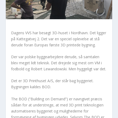
Dagens VVS har besøgt 3D-huset i Nordhavn. Det ligger
på Kattegatvej 2. Det var en speciel oplevelse at stå
derude foran Europas første 3D printede bygning.
Der var polske byggearbejdere derude, så samtalen
blev meget lidt teknisk. Det drejede sig mest om VM i
fodbold og Robert Lewandowski. Men hyggeligt var det.
Det er 3D Printhuset A/S, der står bag byggeriet.
Bygningen kaldes BOD.
The BOD (”Building on Demand”) er navngivet præcis
sådan for at understrege, at med 3D print teknologien
automatiseres byggeriet og mulighederne for
formgivning af bygningen udvides. Selvom The BOD er