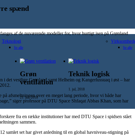
rre spænd
pfanges af de nuværende modeller for, hvor hurtigt isen på Grønland
Teknologi
Virksomhed
m
Grøn
Teknik logisk
havn i det vestlige Grønland samt Helheim og Kangerlussuaq i øst – har
ventilation
 2012.
1. jul, 2018
at se på afsmeltningen over en meget lang periode, hvor vi både har
21. jul, 2018
sig tilbage,” siger professor på DTU Space Shfaqat Abbas Khan, som har
f forskere fra en række institutioner har med DTU Space i spidsen stået
fsmeltningen sammen.
012 samlet set har givet anledning til en global havniveau-stigning på