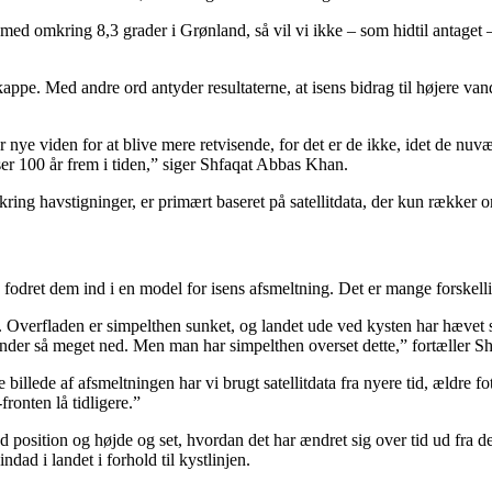
ed omkring 8,3 grader i Grønland, så vil vi ikke – som hidtil antaget – 
skappe. Med andre ord antyder resultaterne, at isens bidrag til højere v
nye viden for at blive mere retvisende, for det er de ikke, idet de nuv
 ser 100 år frem i tiden,” siger Shfaqat Abbas Khan.
ng havstigninger, er primært baseret på satellitdata, der kun rækker om
fodret dem ind i en model for isens afsmeltning. Det er mange forskelli
. Overfladen er simpelthen sunket, og landet ude ved kysten har hævet 
under så meget ned. Men man har simpelthen overset dette,” fortæller 
billede af afsmeltningen har vi brugt satellitdata fra nyere tid, ældre fot
fronten lå tidligere.”
d position og højde og set, hvordan det har ændret sig over tid ud fra d
ndad i landet i forhold til kystlinjen.