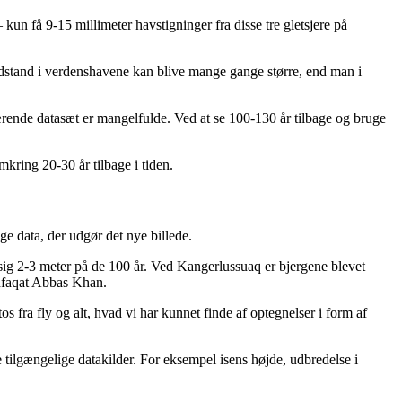
kun få 9-15 millimeter havstigninger fra disse tre gletsjere på
andstand i verdenshavene kan blive mange gange større, end man i
ærende datasæt er mangelfulde. Ved at se 100-130 år tilbage og bruge
kring 20-30 år tilbage i tiden.
ge data, der udgør det nye billede.
sig 2-3 meter på de 100 år. Ved Kangerlussuaq er bjergene blevet
Shfaqat Abbas Khan.
os fra fly og alt, hvad vi har kunnet finde af optegnelser i form af
e tilgængelige datakilder. For eksempel isens højde, udbredelse i