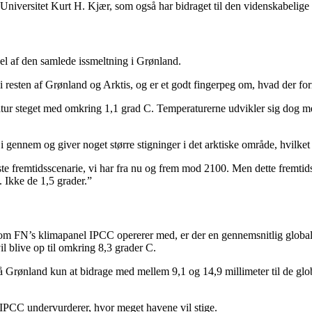
niversitet Kurt H. Kjær, som også har bidraget til den videnskabelige
del af den samlede issmeltning i Grønland.
i resten af Grønland og Arktis, og er et godt fingerpeg om, hvad der fo
ur steget med omkring 1,1 grad C. Temperaturerne udvikler sig dog mege
t i gennem og giver noget større stigninger i det arktiske område, hvilke
te fremtidsscenarie, vi har fra nu og frem mod 2100. Men dette fremtid
. Ikke de 1,5 grader.”
 som FN’s klimapanel IPCC opererer med, er der en gennemsnitlig glob
il blive op til omkring 8,3 grader C.
 Grønland kun at bidrage med mellem 9,1 og 14,9 millimeter til de globa
 IPCC undervurderer, hvor meget havene vil stige.