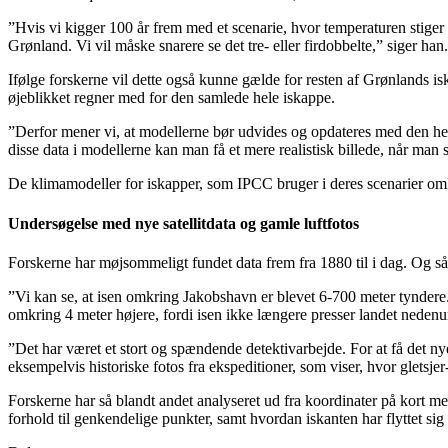
”Hvis vi kigger 100 år frem med et scenarie, hvor temperaturen stiger m
Grønland. Vi vil måske snarere se det tre- eller firdobbelte,” siger han.
Ifølge forskerne vil dette også kunne gælde for resten af Grønlands i
øjeblikket regner med for den samlede hele iskappe.
”Derfor mener vi, at modellerne bør udvides og opdateres med den her 
disse data i modellerne kan man få et mere realistisk billede, når man
De klimamodeller for iskapper, som IPCC bruger i deres scenarier omkri
Undersøgelse med nye satellitdata og gamle luftfotos
Forskerne har møjsommeligt fundet data frem fra 1880 til i dag. Og så 
”Vi kan se, at isen omkring Jakobshavn er blevet 6-700 meter tyndere
omkring 4 meter højere, fordi isen ikke længere presser landet neden
”Det har været et stort og spændende detektivarbejde. For at få det nye 
eksempelvis historiske fotos fra ekspeditioner, som viser, hvor gletsjer-
Forskerne har så blandt andet analyseret ud fra koordinater på kort me
forhold til genkendelige punkter, samt hvordan iskanten har flyttet sig i