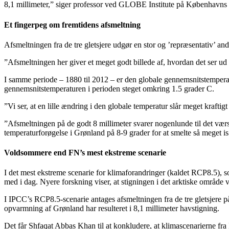
8,1 millimeter,” siger professor ved GLOBE Institute på Københavns U
Et fingerpeg om fremtidens afsmeltning
Afsmeltningen fra de tre gletsjere udgør en stor og ’repræsentativ’ an
”Afsmeltningen her giver et meget godt billede af, hvordan det ser ud 
I samme periode – 1880 til 2012 – er den globale gennemsnitstemperat
gennemsnitstemperaturen i perioden steget omkring 1.5 grader C.
”Vi ser, at en lille ændring i den globale temperatur slår meget kraftig
”Afsmeltningen på de godt 8 millimeter svarer nogenlunde til det værs
temperaturforøgelse i Grønland på 8-9 grader for at smelte så meget is
Voldsommere end FN’s mest ekstreme scenarie
I det mest ekstreme scenarie for klimaforandringer (kaldet RCP8.5),
med i dag. Nyere forskning viser, at stigningen i det arktiske område v
I IPCC’s RCP8.5-scenarie antages afsmeltningen fra de tre gletsjere på
opvarmning af Grønland har resulteret i 8,1 millimeter havstigning.
Det får Shfaqat Abbas Khan til at konkludere, at klimascenarierne fra