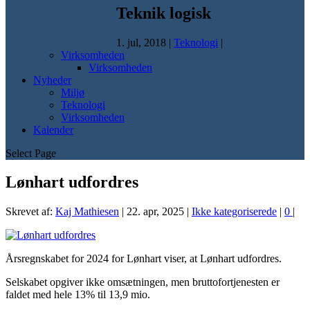
Teknik logisk
1. jul, 2018
|
Teknologi
|
Virksomheden
Virksomheden
Nyheder
Miljø
Teknologi
Virksomheden
Kalender
Select Page
Lønhart udfordres
Skrevet af:
Kaj Mathiesen
|
22. apr, 2025
|
Ikke kategoriserede
|
0
|
Årsregnskabet for 2024 for Lønhart viser, at Lønhart udfordres.
Selskabet opgiver ikke omsætningen, men bruttofortjenesten er
faldet med hele 13% til 13,9 mio.