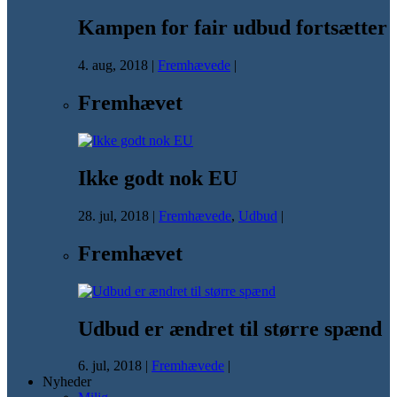
Kampen for fair udbud fortsætter
4. aug, 2018
|
Fremhævede
|
Fremhævet
Ikke godt nok EU
28. jul, 2018
|
Fremhævede
,
Udbud
|
Fremhævet
Udbud er ændret til større spænd
6. jul, 2018
|
Fremhævede
|
Nyheder