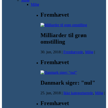
Miljø
Miljø
Fremhævet
Milliarder til grøn
omstilling
30. jun, 2018
|
Fremhævede
,
Miljø
|
Fremhævet
Danmark siger: "nul"
25. jun, 2018
|
Ikke kategoriserede
,
Miljø
|
Fremhævet