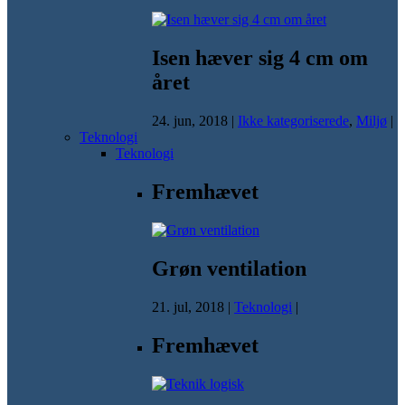
Isen hæver sig 4 cm om
året
24. jun, 2018
|
Ikke kategoriserede
,
Miljø
|
Teknologi
Teknologi
Fremhævet
Grøn ventilation
21. jul, 2018
|
Teknologi
|
Fremhævet