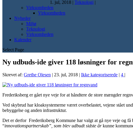
1. jul, 2018
|
Teknologi
|
Virksomheden
Virksomheden
Nyheder
Miljø
Teknologi
Virksomheden
Kalender
Select Page
Ny udbuds-ide giver 118 løsninger for reg
Skrevet af:
Grethe Olesen
|
23. jul, 2018
|
Ikke kategoriserede
|
4
|
Frederiksberg er gået nye veje for at håndtere de store mængder regn
Ved skybrud har kloaksystemerne været overbelastet, vejene stået unde
bebyggelse og anden infrastruktur.
Det er derfor Frederiksberg Kommune har valgt at gå nye veje og få br
“
innovationspartnerskab”, som blev udbudt sidste år
kunne kommunen 