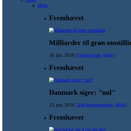
Miljø
Miljø
Fremhævet
Milliarder til grøn omstilli
30. jun, 2018
|
Fremhævede
,
Miljø
|
Fremhævet
Danmark siger: "nul"
25. jun, 2018
|
Ikke kategoriserede
,
Miljø
|
Fremhævet