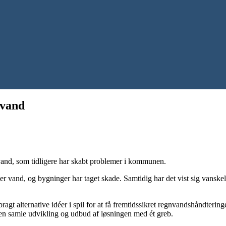
nvand
vand, som tidligere har skabt problemer i kommunen.
r vand, og bygninger har taget skade. Samtidig har det vist sig vanske
agt alternative idéer i spil for at få fremtidssikret regnvandshåndter
samle udvikling og udbud af løsningen med ét greb.