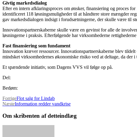
Givtig markedsdialog
Efter en intern afklaringsproces om ønsker, finansiering og proces fo
identificeret 118 løsningsmuligheder til at håndtere store mængder r
gav markedsdialogen indsigt i forudsætningerne, der skulle være til s
Innovationspartnerskaberne skulle være en gevinst for alle de involve
løsningerne i praksis. Efterfølgende har virksomhederne rettighederne
Fast finansiering som fundament
Innovation kræver ressourcer. Innovationspartnerskaberne blev tildelt
mindsket virksomhedernes økonomiske risiko ved at deltage, da der i ti
Et spændende initiativ, som Dagens VVS vil følge op på.
Del:
Bedøm:
Forrige
Flot salg for Lindab
Næste
Information redder vandkrise
Om skribenten af detteindlæg