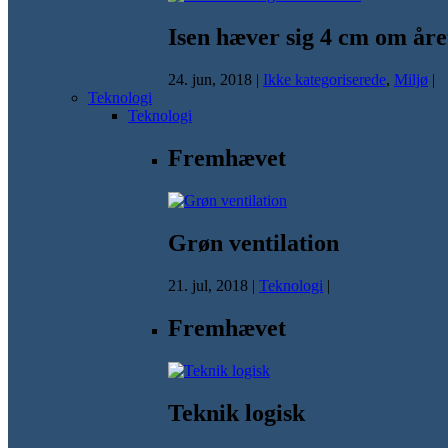
Isen hæver sig 4 cm om åre
24. jun, 2018
|
Ikke kategoriserede
,
Miljø
|
Teknologi
Teknologi
Fremhævet
Grøn ventilation
21. jul, 2018
|
Teknologi
|
Fremhævet
Teknik logisk