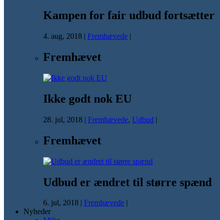
Kampen for fair udbud fortsætter
4. aug, 2018
|
Fremhævede
|
Fremhævet
Ikke godt nok EU
28. jul, 2018
|
Fremhævede
,
Udbud
|
Fremhævet
Udbud er ændret til større spænd
6. jul, 2018
|
Fremhævede
|
Nyheder