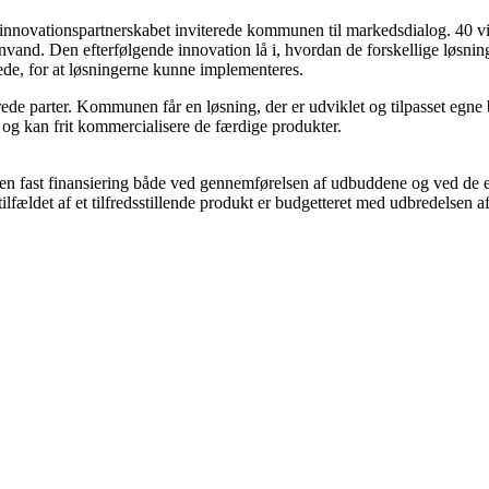
r innovationspartnerskabet inviterede kommunen til markedsdialog. 40 v
egnvand. Den efterfølgende innovation lå i, hvordan de forskellige lø
tede, for at løsningerne kunne implementeres.
rede parter. Kommunen får en løsning, der er udviklet og tilpasset egne
 og kan frit kommercialisere de færdige produkter.
 en fast finansiering både ved gennemførelsen af udbuddene og ved de e
lfældet af et tilfredsstillende produkt er budgetteret med udbredelsen af