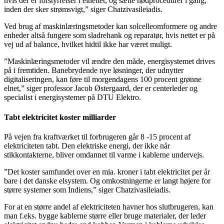
hvis der er forstyrrelser i elnettet, og sætte nødprocedurer i gang,
inden der sker strømsvigt,” siger Chatzivasileiadis.
Ved brug af maskinlæringsmetoder kan solcelleomformere og andre
enheder altså fungere som sladrehank og reparatør, hvis nettet er på
vej ud af balance, hvilket hidtil ikke har været muligt.
”Maskinlæringsmetoder vil ændre den måde, energisystemet drives
på i fremtiden. Banebrydende nye løsninger, der udnytter
digitaliseringen, kan føre til morgendagens 100 procent grønne
elnet,” siger professor Jacob Østergaard, der er centerleder og
specialist i energisystemer på DTU Elektro.
Tabt elektricitet koster milliarder
På vejen fra kraftværket til forbrugeren går 8 -15 procent af
elektriciteten tabt. Den elektriske energi, der ikke når
stikkontakterne, bliver omdannet til varme i kablerne undervejs.
”Det koster samfundet over en mia. kroner i tabt elektricitet per år
bare i det danske elsystem. Og omkostningerne er langt højere for
større systemer som Indiens,” siger Chatzivasileiadis.
For at en større andel af elektriciteten havner hos slutbrugeren, kan
man f.eks. bygge kablerne større eller bruge materialer, der leder