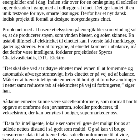
energikilder end i dag. Indien står over for en omlægning til solceller
og er desuden i gang med at udbygge sit elnet. Det gør landet til en
unik testzone for nye, smarte løsninger. Derfor har et nyt dansk-
indisk projekt til formål at designe morgendagens elnet.
Problemet med at basere et elsystem på energikilder som vind og sol
er, at de producerer strøm, som vinden blæser, og solen skinner. En
ustabil tilførsel af elektricitet til elnettet kan i værste fald mørklægge
gader og stræder. For at foregribe, at elnettet kommer i ubalance, må
det derfor være intelligent, forklarer projektleder Spyros
Chatzivasileiadis, DTU Elektro.
”Det skal ske ved at udstyre elnettet med evnen til at fornemme og
automatisk afværge strømsvigt, hvis elnettet er på vej ud af balance.
Målet er at træne intelligente enheder til hurtigt at forudse ændringer
i nettet samt reducere tab af elektricitet på vej til forbrugeren,” siger
han.
Sådanne enheder kunne være solcelleomformere, som normalt har til
opgave at omforme den jævnstrøm, solceller producerer, til
vekselstrøm, der kan benyttes i boliger, supermarkeder osv.
”Data fra intelligente, lokale sensorer vil gøre det muligt for os at
udlede nettets tilstand i så godt som realtid. Og så kan vi bruge
sensorernes data til at træne f.eks. solcelleomformerne til at vide,