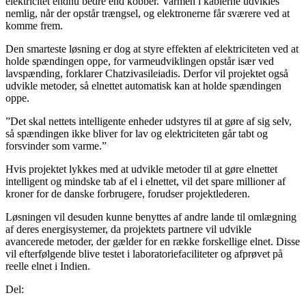
elektricitet endnu bedre end kobber. Varmen i kablerne udvikles
nemlig, når der opstår trængsel, og elektronerne får sværere ved at
komme frem.
Den smarteste løsning er dog at styre effekten af elektriciteten ved at
holde spændingen oppe, for varmeudviklingen opstår især ved
lavspænding, forklarer Chatzivasileiadis. Derfor vil projektet også
udvikle metoder, så elnettet automatisk kan at holde spændingen
oppe.
”Det skal nettets intelligente enheder udstyres til at gøre af sig selv,
så spændingen ikke bliver for lav og elektriciteten går tabt og
forsvinder som varme.”
Hvis projektet lykkes med at udvikle metoder til at gøre elnettet
intelligent og mindske tab af el i elnettet, vil det spare millioner af
kroner for de danske forbrugere, forudser projektlederen.
Løsningen vil desuden kunne benyttes af andre lande til omlægning
af deres energisystemer, da projektets partnere vil udvikle
avancerede metoder, der gælder for en række forskellige elnet. Disse
vil efterfølgende blive testet i laboratoriefaciliteter og afprøvet på
reelle elnet i Indien.
Del: