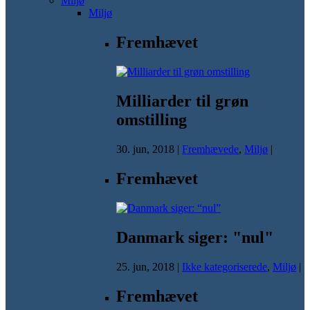
Miljø
Miljø
Fremhævet
Milliarder til grøn
omstilling
30. jun, 2018
|
Fremhævede
,
Miljø
|
Fremhævet
Danmark siger: "nul"
25. jun, 2018
|
Ikke kategoriserede
,
Miljø
|
Fremhævet