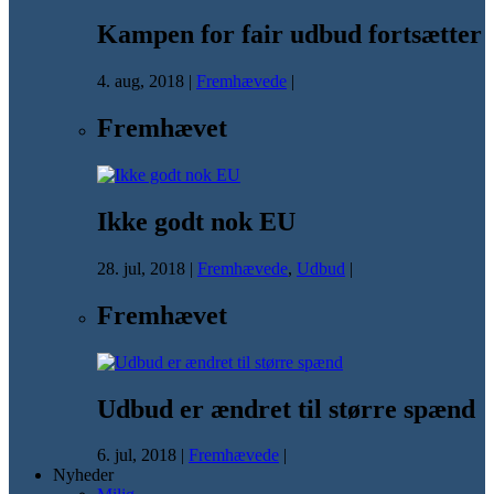
Kampen for fair udbud fortsætter
4. aug, 2018
|
Fremhævede
|
Fremhævet
Ikke godt nok EU
28. jul, 2018
|
Fremhævede
,
Udbud
|
Fremhævet
Udbud er ændret til større spænd
6. jul, 2018
|
Fremhævede
|
Nyheder