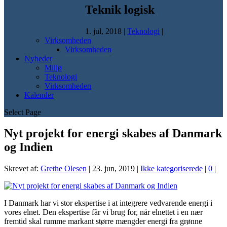
Teknik logisk
1. jul, 2018
|
Teknologi
|
Virksomheden
Virksomheden
Nyheder
Miljø
Teknologi
Virksomheden
Kalender
Select Page
Nyt projekt for energi skabes af Danmark
og Indien
Skrevet af:
Grethe Olesen
|
23. jun, 2019
|
Ikke kategoriserede
|
0
|
I Danmark har vi stor ekspertise i at integrere vedvarende energi i
vores elnet. Den ekspertise får vi brug for, når elnettet i en nær
fremtid skal rumme markant større mængder energi fra grønne