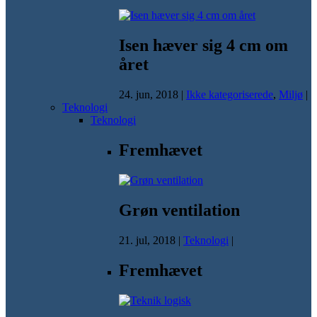
Isen hæver sig 4 cm om
året
24. jun, 2018
|
Ikke kategoriserede
,
Miljø
|
Teknologi
Teknologi
Fremhævet
Grøn ventilation
21. jul, 2018
|
Teknologi
|
Fremhævet