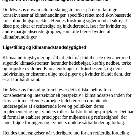
Dr. Mwesos nuværende forskningsfokus er på de retfærdige
konsekvenser af klimahandlinger, specifikt rettet mod skovbaserede
kulstofbindingsprojekter. Hendes forskning sigter mod at sikre, at
disse projekter er retfærdige og inkluderende, især for kvinder og
andre marginaliserede grupper, som ofte bærer byrden af ​​
klimaforandringer.
Ligestilling og klimamodstandsdygtighed
Klimaændringsbyrder og sårbarheder når hidtil usete niveauer med
stigende klimaekstremer, herunder hedebølger, kraftig nedbør, tørke
og tropiske cykloner. Klimaændringer er kønsbestemt, og deres
indvirkning er ekstremt ulige med piger og kvinder blandt dem, der
er alt for hårdt ramt.
Dr. Mwesos forskning fremhæver det kritiske behov for et
kønsbestemt og intersektionelt perspektiv i klimaindsatsen inden for
skovsektoren. Hendes arbejde indebærer en omfattende
undersøgelse af eksisterende love og politikker, deres
implementering og kvinders roller i kulstofbindingsprojekter. Det har
til formål at etablere principper for miljømæssig retfærdighed, der
tager højde for pigers og kvinders unikke sårbarheder og bidrag.
Hendes undersøgelser går yderligere ind for en retfærdig fordeling