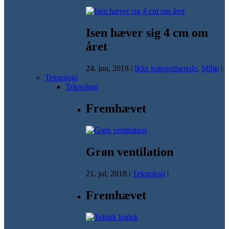
Isen hæver sig 4 cm om
året
24. jun, 2018
|
Ikke kategoriserede
,
Miljø
|
Teknologi
Teknologi
Fremhævet
Grøn ventilation
21. jul, 2018
|
Teknologi
|
Fremhævet