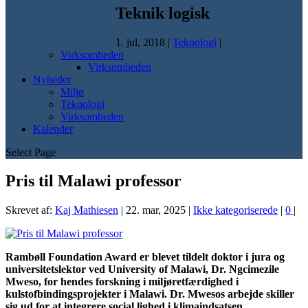
Teknik logisk
1. jul, 2018
|
Teknologi
|
Virksomheden
Virksomheden
Nyheder
Miljø
Teknologi
Virksomheden
Kalender
Select Page
Pris til Malawi professor
Skrevet af:
Kaj Mathiesen
|
22. mar, 2025
|
Ikke kategoriserede
|
0
|
Rambøll Foundation Award er blevet tildelt doktor i jura og
universitetslektor ved University of Malawi, Dr. Ngcimezile
Mweso, for hendes forskning i miljøretfærdighed i
kulstofbindingsprojekter i Malawi. Dr. Mwesos arbejde skiller
sig ud for at integrere social lighed i klimaindsatsen.