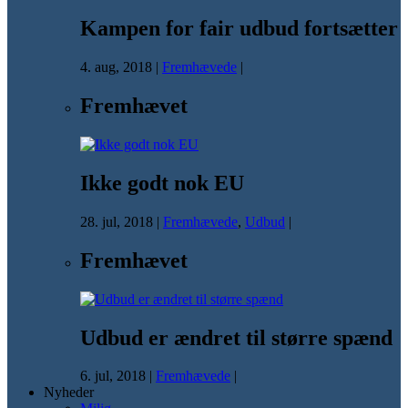
Kampen for fair udbud fortsætter
4. aug, 2018
|
Fremhævede
|
Fremhævet
Ikke godt nok EU
28. jul, 2018
|
Fremhævede
,
Udbud
|
Fremhævet
Udbud er ændret til større spænd
6. jul, 2018
|
Fremhævede
|
Nyheder