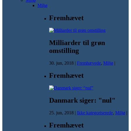
Miljø
Miljø
Fremhævet
Milliarder til grøn
omstilling
30. jun, 2018
|
Fremhævede
,
Miljø
|
Fremhævet
Danmark siger: "nul"
25. jun, 2018
|
Ikke kategoriserede
,
Miljø
|
Fremhævet