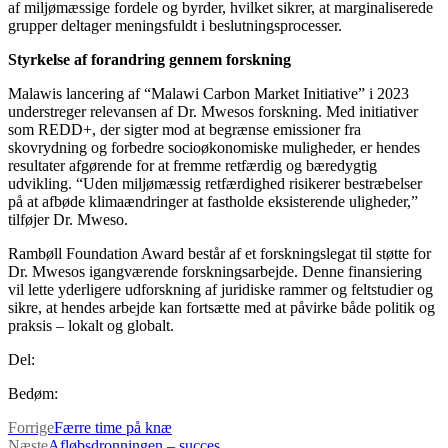
af miljømæssige fordele og byrder, hvilket sikrer, at marginaliserede
grupper deltager meningsfuldt i beslutningsprocesser.
Styrkelse af forandring gennem forskning
Malawis lancering af “Malawi Carbon Market Initiative” i 2023
understreger relevansen af ​​Dr. Mwesos forskning. Med initiativer
som REDD+, der sigter mod at begrænse emissioner fra
skovrydning og forbedre socioøkonomiske muligheder, er hendes
resultater afgørende for at fremme retfærdig og bæredygtig
udvikling. “Uden miljømæssig retfærdighed risikerer bestræbelser
på at afbøde klimaændringer at fastholde eksisterende uligheder,”
tilføjer Dr. Mweso.
Rambøll Foundation Award består af et forskningslegat til støtte for
Dr. Mwesos igangværende forskningsarbejde. Denne finansiering
vil lette yderligere udforskning af juridiske rammer og feltstudier og
sikre, at hendes arbejde kan fortsætte med at påvirke både politik og
praksis – lokalt og globalt.
Del:
Bedøm:
Forrige
Færre time på knæ
Næste
Afløbsdronningen – succes