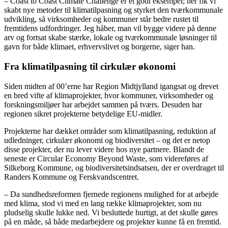
– Coast to Coast Climate Challenge er et godt eksempel; her fik vi
skabt nye metoder til klimatilpasning og styrket den tværkommunale
udvikling, så virksomheder og kommuner står bedre rustet til
fremtidens udfordringer. Jeg håber, man vil bygge videre på denne
arv og fortsat skabe stærke, lokale og tværkommunale løsninger til
gavn for både klimaet, erhvervslivet og borgerne, siger han.
Fra klimatilpasning til cirkulær økonomi
Siden midten af 00’erne har Region Midtjylland igangsat og drevet
en bred vifte af klimaprojekter, hvor kommuner, virksomheder og
forskningsmiljøer har arbejdet sammen på tværs. Desuden har
regionen sikret projekterne betydelige EU-midler.
Projekterne har dækket områder som klimatilpasning, reduktion af
udledninger, cirkulær økonomi og biodiversitet – og det er netop
disse projekter, der nu lever videre hos nye partnere. Blandt de
seneste er Circular Economy Beyond Waste, som videreføres af
Silkeborg Kommune, og biodiversitetsindsatsen, der er overdraget til
Randers Kommune og Ferskvandscentret.
– Da sundhedsreformen fjernede regionens mulighed for at arbejde
med klima, stod vi med en lang række klimaprojekter, som nu
pludselig skulle lukke ned. Vi besluttede hurtigt, at det skulle gøres
på en måde, så både medarbejdere og projekter kunne få en fremtid.