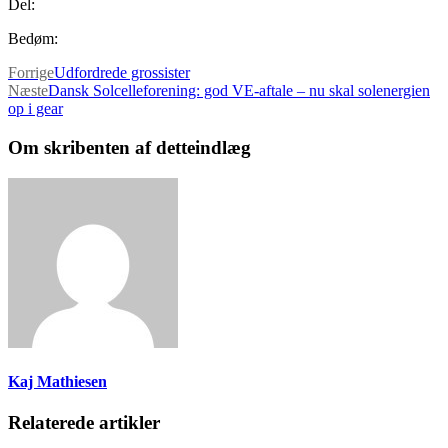
Del:
Bedøm:
Forrige
Udfordrede grossister
Næste
Dansk Solcelleforening: god VE-aftale – nu skal solenergien
op i gear
Om skribenten af detteindlæg
Kaj Mathiesen
Relaterede artikler