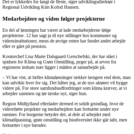
Det er lykkedes for langt de fleste, siger udviklingsdirektør i
Regional Udvikling Kim Kofod Hansen.
Medarbejdere og viden følger projekterne
En del af løsningen har været at lade medarbejderne følge
projekterne. 12 har sagt ja til nye stillinger hos kommuner og
vidensinstitutioner, mens de øvrige enten har fundet andet arbejde
eller er gået på pension.
Kontorchef Lisa Marie Dalsgaard Gerschefski, der har stået i
spidsen for Klima og Grøn Omstilling, peger på, at arven fra
regionens indsats især ligger i måden at samarbejde på.
– Vi har vist, at fælles klimaløsninger rækker længere end dem, man
kan udvikle hver for sig. Det håber jeg, at de nye aktører vil bygge
videre på. For store samfundsudfordringer som klima kræver, at vi
arbejder sammen og tør tænke nyt, siger hun.
Region Midtjylland efterlader dermed et solidt grundlag, hvor de
videreførte projekter og medarbejdere kan fortsætte under nye
rammer. For borgerne betyder det, at dele af arbejdet med
klimatilpasning, grøn omstilling og biodiversitet ikke går tabt, men
fortsætter i nye hænder.