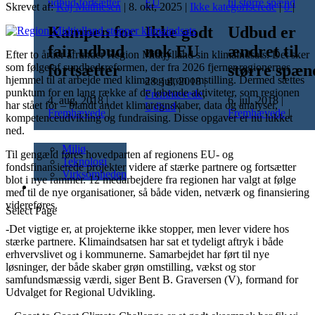
Skrevet af:
Kaj Mathiesen
|
8. okt, 2025
|
Ikke kategoriserede
|
0
|
Kampen for
Ikke godt
Udbud er
fair udbud
nok EU
ændret til
Efter to årtier afrunder Region Midtjylland sin klimaindsats. Det sker
fortsætter
større spæn
som følge af sundhedsreformen, der fra 2026 fjerner regionernes
hjemmel til at arbejde med klima og grøn omstilling. Dermed sættes
28. jul, 2018
|
punktum for en lang række af de løbende aktiviteter, som regionen
Fremhævede
,
4. aug, 2018
|
6. jul, 2018
|
har stået for – blandt andet klimaregnskaber, data og analyser,
Udbud
|
Fremhævede
|
Fremhævede
|
kompetenceudvikling og fundraising. Disse opgaver er nu lukket
ned.
Nyheder
Miljø
Til gengæld føres hovedparten af regionens EU- og
Teknologi
fondsfinansierede projekter videre af stærke partnere og fortsætter
Virksomheden
blot i nye rammer. 12 medarbejdere fra regionen har valgt at følge
Kalender
med til de nye organisationer, så både viden, netværk og finansiering
videreføres.
Select Page
-Det vigtige er, at projekterne ikke stopper, men lever videre hos
stærke partnere. Klimaindsatsen har sat et tydeligt aftryk i både
erhvervslivet og i kommunerne. Samarbejdet har ført til nye
løsninger, der både skaber grøn omstilling, vækst og stor
samfundsmæssig værdi, siger Bent B. Graversen (V), formand for
Udvalget for Regional Udvikling.