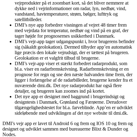
vejrprodukter på et zoombart kort, så det bliver nemmere at
dykke ned i vejrinformationer om radar, lyn, nedbør, vind,
vandstand, havtemperaturer, strøm, bølger, lufttryk og
satellitbilleder.
DMI’s nye app forbedrer visningen af vejret 48 timer frem
med vejrdata for temperatur, nedbør og vind på en graf, der
tager højde for prognosernes usikkerhed i Danmark.
DMI’s vejr-app tager udgangspunkt i, hvor brugerens befinder
sig (såkaldt geolokation). Dermed tilbyder app’en automatisk
lige præcis den lokale vejrudsigt, der er tættest på brugeren.
Geolokation er et valgfrit tilbud til brugerne.
DMI’s vejr-app viser et stærkt forbedret radarprodukt, som
bl.a. viser en radarfremskrivning. Radarfremskrivning er en
prognose for regn og sne den næste halvanden time frem, der
ligger i forlængelse af de radarbilleder, brugerne kender fra et
nuværende dmi.dk. Det nye radarprodukt har også flere
detaljer, og brugeren kan zoomes ind på kortet.
Det nye app er designet med baggrund i brugerindsigt og
designtests i Danmark, Grønland og Færøerne. Derudover
tilgængelighedstestet for bl.a. farveblinde. App’en er udviklet
sideløbende med udviklingen af det nye website til dmi.dk.
DMI’s vejr app er lavet til Android 6 og frem og IOS 10 og frem og
designet og udviklet sammen med bureauerne Blixt & Dunder og
Nodes.