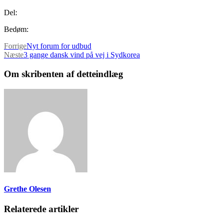
Del:
Bedøm:
Forrige
Nyt forum for udbud
Næste
3 gange dansk vind på vej i Sydkorea
Om skribenten af detteindlæg
Grethe Olesen
Relaterede artikler