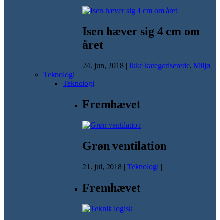
Isen hæver sig 4 cm om
året
24. jun, 2018
|
Ikke kategoriserede
,
Miljø
|
Teknologi
Teknologi
Fremhævet
Grøn ventilation
21. jul, 2018
|
Teknologi
|
Fremhævet