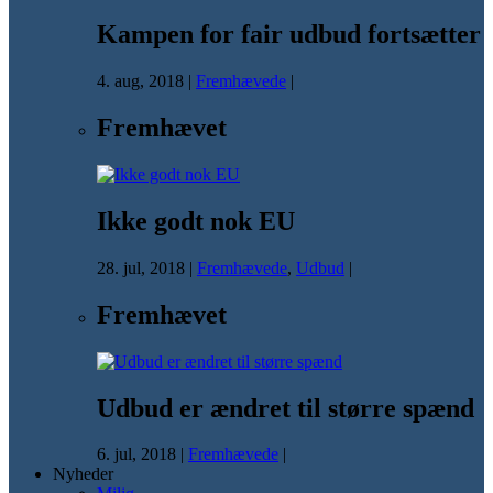
Kampen for fair udbud fortsætter
4. aug, 2018
|
Fremhævede
|
Fremhævet
Ikke godt nok EU
28. jul, 2018
|
Fremhævede
,
Udbud
|
Fremhævet
Udbud er ændret til større spænd
6. jul, 2018
|
Fremhævede
|
Nyheder