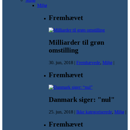
Miljø
Miljø
Fremhævet
Milliarder til grøn
omstilling
30. jun, 2018
|
Fremhævede
,
Miljø
|
Fremhævet
Danmark siger: "nul"
25. jun, 2018
|
Ikke kategoriserede
,
Miljø
|
Fremhævet