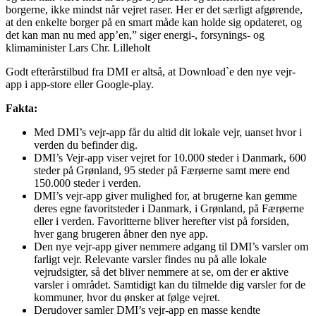
borgerne, ikke mindst når vejret raser. Her er det særligt afgørende,
at den enkelte borger på en smart måde kan holde sig opdateret, og
det kan man nu med app’en,” siger energi-, forsynings- og
klimaminister Lars Chr. Lilleholt
Godt efterårstilbud fra DMI er altså, at Download`e den nye vejr-
app i app-store eller Google-play.
Fakta:
Med DMI’s vejr-app får du altid dit lokale vejr, uanset hvor i
verden du befinder dig.
DMI’s Vejr-app viser vejret for 10.000 steder i Danmark, 600
steder på Grønland, 95 steder på Færøerne samt mere end
150.000 steder i verden.
DMI’s vejr-app giver mulighed for, at brugerne kan gemme
deres egne favoritsteder i Danmark, i Grønland, på Færøerne
eller i verden. Favoritterne bliver herefter vist på forsiden,
hver gang brugeren åbner den nye app.
Den nye vejr-app giver nemmere adgang til DMI’s varsler om
farligt vejr. Relevante varsler findes nu på alle lokale
vejrudsigter, så det bliver nemmere at se, om der er aktive
varsler i området. Samtidigt kan du tilmelde dig varsler for de
kommuner, hvor du ønsker at følge vejret.
Derudover samler DMI’s vejr-app en masse kendte