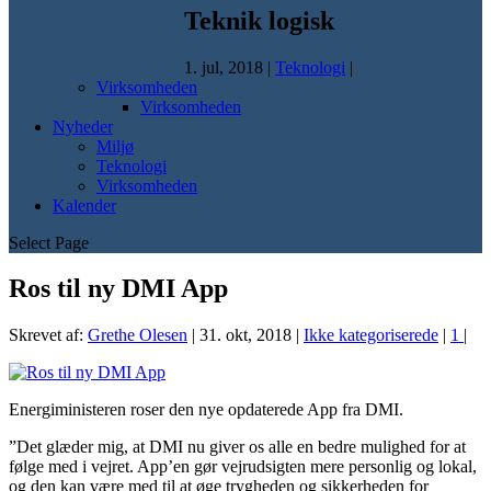
Teknik logisk
1. jul, 2018
|
Teknologi
|
Virksomheden
Virksomheden
Nyheder
Miljø
Teknologi
Virksomheden
Kalender
Select Page
Ros til ny DMI App
Skrevet af:
Grethe Olesen
|
31. okt, 2018
|
Ikke kategoriserede
|
1
|
Energiministeren roser den nye opdaterede App fra DMI.
”Det glæder mig, at DMI nu giver os alle en bedre mulighed for at
følge med i vejret. App’en gør vejrudsigten mere personlig og lokal,
og den kan være med til at øge trygheden og sikkerheden for