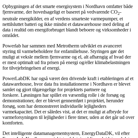
Opbygningen af det smarte energisystem i Nordhavn omfatter både
fjernvarme, der hovedsageligt er baseret på vedvarende CO
-
2
neutrale energikilder, en af verdens smarteste varmepumper, et
nettilsluttet batteri og ikke mindst et datawarehouse med deling af
data i realtid om energiforbruget blandt beboere og virksomheder i
området.
Powerlab har sammen med Metrotherm udviklet en avanceret
styring til varmebeholdere for enfamiliehuse. Styringen gør det
muligt at veksle mellem fjernvarme og el, alt afhængig af hvad der
er mest optimalt ud fra prisen på energi og/eller klimabelastningen
for tilvejebringelsen af energi.
PowerLabDK har også været den drivende kraft i etableringen af et
datawarehouse, hvor data fra installationerne i Nordhavn er blevet
samlet og gjort tilgængelige for projektets partnere og
forskere. Løsningen har spillet en væsentlig rolle i de forsøg og
demonstrationer, der er blevet gennemført i projektet, herunder
forsøg, som har demonstreret individuelle lejligheders
varmekapacitet. Det er således vist, at det er muligt at afbryde for
varmeforsyningen til lejligheder i flere timer, uden at det går ud over
komforten.
Det intelligente datamanagementsystem, EnergyDataDK, vil efter