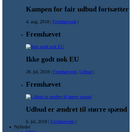
Kampen for fair udbud fortsætter
4. aug, 2018
|
Fremhævede
|
Fremhævet
Ikke godt nok EU
28. jul, 2018
|
Fremhævede
,
Udbud
|
Fremhævet
Udbud er ændret til større spænd
6. jul, 2018
|
Fremhævede
|
Nyheder