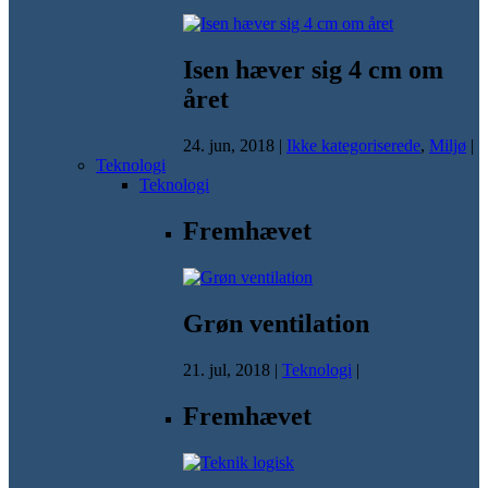
Isen hæver sig 4 cm om
året
24. jun, 2018
|
Ikke kategoriserede
,
Miljø
|
Teknologi
Teknologi
Fremhævet
Grøn ventilation
21. jul, 2018
|
Teknologi
|
Fremhævet