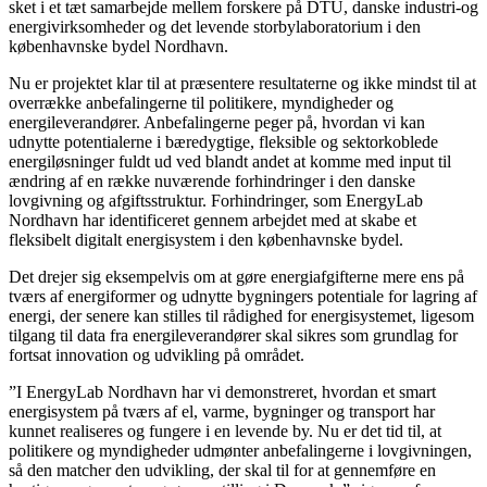
sket i et tæt samarbejde mellem forskere på DTU, danske industri-og
energivirksomheder og det levende storbylaboratorium i den
københavnske bydel Nordhavn.
Nu er projektet klar til at præsentere resultaterne og ikke mindst til at
overrække anbefalingerne til politikere, myndigheder og
energileverandører. Anbefalingerne peger på, hvordan vi kan
udnytte potentialerne i bæredygtige, fleksible og sektorkoblede
energiløsninger fuldt ud ved blandt andet at komme med input til
ændring af en række nuværende forhindringer i den danske
lovgivning og afgiftsstruktur. Forhindringer, som EnergyLab
Nordhavn har identificeret gennem arbejdet med at skabe et
fleksibelt digitalt energisystem i den københavnske bydel.
Det drejer sig eksempelvis om at gøre energiafgifterne mere ens på
tværs af energiformer og udnytte bygningers potentiale for lagring af
energi, der senere kan stilles til rådighed for energisystemet, ligesom
tilgang til data fra energileverandører skal sikres som grundlag for
fortsat innovation og udvikling på området.
”I EnergyLab Nordhavn har vi demonstreret, hvordan et smart
energisystem på tværs af el, varme, bygninger og transport har
kunnet realiseres og fungere i en levende by. Nu er det tid til, at
politikere og myndigheder udmønter anbefalingerne i lovgivningen,
så den matcher den udvikling, der skal til for at gennemføre en