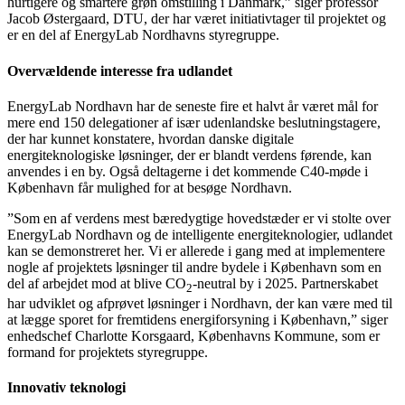
hurtigere og smartere grøn omstilling i Danmark,” siger professor
Jacob Østergaard, DTU, der har været initiativtager til projektet og
er en del af EnergyLab Nordhavns styregruppe.
Overvældende interesse fra udlandet
EnergyLab Nordhavn har de seneste fire et halvt år været mål for
mere end 150 delegationer af især udenlandske beslutningstagere,
der har kunnet konstatere, hvordan danske digitale
energiteknologiske løsninger, der er blandt verdens førende, kan
anvendes i en by. Også deltagerne i det kommende C40-møde i
København får mulighed for at besøge Nordhavn.
”Som en af verdens mest bæredygtige hovedstæder er vi stolte over
EnergyLab Nordhavn og de intelligente energiteknologier, udlandet
kan se demonstreret her. Vi er allerede i gang med at implementere
nogle af projektets løsninger til andre bydele i København som en
del af arbejdet mod at blive CO
-neutral by i 2025. Partnerskabet
2
har udviklet og afprøvet løsninger i Nordhavn, der kan være med til
at lægge sporet for fremtidens energiforsyning i København,” siger
enhedschef Charlotte Korsgaard, Københavns Kommune, som er
formand for projektets styregruppe.
Innovativ teknologi