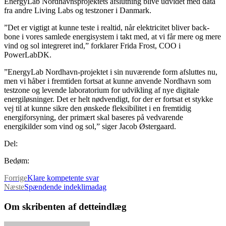
EnergyLab Nordhavnsprojektets afslutning blive udvidet med data
fra andre Living Labs og testzoner i Danmark.
”Det er vigtigt at kunne teste i realtid, når elektricitet bliver back-
bone i vores samlede energisystem i takt med, at vi får mere og mere
vind og sol integreret ind,” forklarer Frida Frost, COO i
PowerLabDK.
”EnergyLab Nordhavn-projektet i sin nuværende form afsluttes nu,
men vi håber i fremtiden fortsat at kunne anvende Nordhavn som
testzone og levende laboratorium for udvikling af nye digitale
energiløsninger. Det er helt nødvendigt, for der er fortsat et stykke
vej til at kunne sikre den ønskede fleksibilitet i en fremtidig
energiforsyning, der primært skal baseres på vedvarende
energikilder som vind og sol,” siger Jacob Østergaard.
Del:
Bedøm:
Forrige
Klare kompetente svar
Næste
Spændende indeklimadag
Om skribenten af detteindlæg