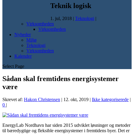
Teknik logisk
1. jul, 2018
|
Teknologi
|
Virksomheden
Virksomheden
Nyheder
Miljø
Teknologi
Virksomheden
Kalender
Select Page
Sådan skal fremtidens energisystemer
være
Skrevet af:
Hakon Christensen
|
12. okt, 2019
|
Ikke kategoriserede
|
0
|
EnergyLab Nordhavn har siden 2015 udviklet løsninger og metoder
til bæredygtige og fleksible energisystemer i fremtidens byer. Det er