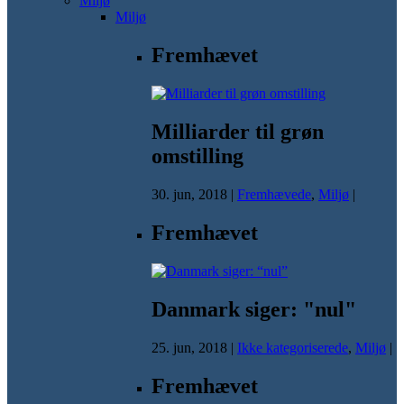
Miljø
Miljø
Fremhævet
Milliarder til grøn
omstilling
30. jun, 2018
|
Fremhævede
,
Miljø
|
Fremhævet
Danmark siger: "nul"
25. jun, 2018
|
Ikke kategoriserede
,
Miljø
|
Fremhævet