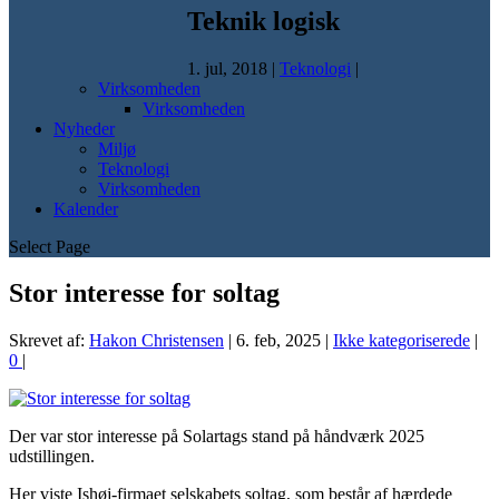
Teknik logisk
1. jul, 2018
|
Teknologi
|
Virksomheden
Virksomheden
Nyheder
Miljø
Teknologi
Virksomheden
Kalender
Select Page
Stor interesse for soltag
Skrevet af:
Hakon Christensen
|
6. feb, 2025
|
Ikke kategoriserede
|
0
|
Der var stor interesse på Solartags stand på håndværk 2025
udstillingen.
Her viste Ishøj-firmaet selskabets soltag, som består af hærdede