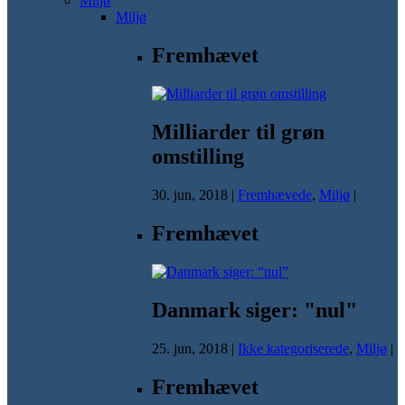
Miljø
Miljø
Fremhævet
Milliarder til grøn
omstilling
30. jun, 2018
|
Fremhævede
,
Miljø
|
Fremhævet
Danmark siger: "nul"
25. jun, 2018
|
Ikke kategoriserede
,
Miljø
|
Fremhævet