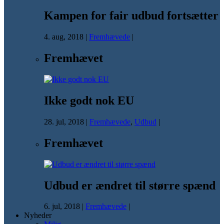
Kampen for fair udbud fortsætter
4. aug, 2018
|
Fremhævede
|
Fremhævet
Ikke godt nok EU
28. jul, 2018
|
Fremhævede
,
Udbud
|
Fremhævet
Udbud er ændret til større spænd
6. jul, 2018
|
Fremhævede
|
Nyheder