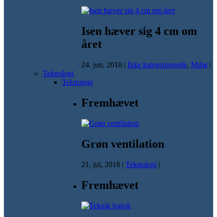
Isen hæver sig 4 cm om
året
24. jun, 2018
|
Ikke kategoriserede
,
Miljø
|
Teknologi
Teknologi
Fremhævet
Grøn ventilation
21. jul, 2018
|
Teknologi
|
Fremhævet