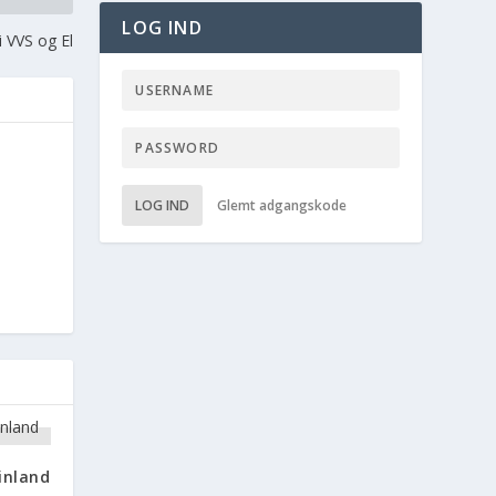
LOG IND
 VVS og El
LOG IND
Glemt adgangskode
inland