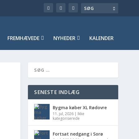
FREMHÆVEDE
NYHEDER
KALENDER
SENESTE INDLÆG
Bygma køber XL Rødovre
11. jul, 2026
|
Ikke
kategoriserede
Fortsat nedgang i Sorø