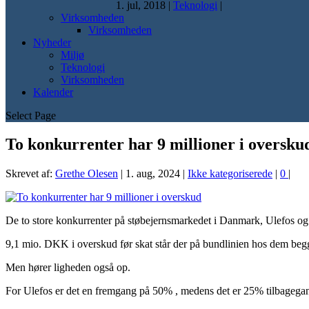
1. jul, 2018
|
Teknologi
|
Virksomheden
Virksomheden
Nyheder
Miljø
Teknologi
Virksomheden
Kalender
Select Page
To konkurrenter har 9 millioner i oversku
Skrevet af:
Grethe Olesen
|
1. aug, 2024
|
Ikke kategoriserede
|
0
|
De to store konkurrenter på støbejernsmarkedet i Danmark, Ulefos 
9,1 mio. DKK i overskud før skat står der på bundlinien hos dem beg
Men hører ligheden også op.
For Ulefos er det en fremgang på 50% , medens det er 25% tilbagega