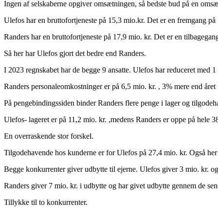
Ingen af selskaberne opgiver omsætningen, så bedste bud på en omsæt
Ulefos har en bruttofortjeneste på 15,3 mio.kr. Det er en fremgang på 
Randers har en bruttofortjeneste på 17,9 mio. kr. Det er en tilbagegang
Så her har Ulefos gjort det bedre end Randers.
I 2023 regnskabet har de begge 9 ansatte. Ulefos har reduceret med 1 
Randers personaleomkostninger er på 6,5 mio. kr. , 3% mere end året 
På pengebindingssiden binder Randers flere penge i lager og tilgode
Ulefos- lageret er på 11,2 mio. kr. ,medens Randers er oppe på hele 3
En overraskende stor forskel.
Tilgodehavende hos kunderne er for Ulefos på 27,4 mio. kr. Også her l
Begge konkurrenter giver udbytte til ejerne. Ulefos giver 3 mio. kr. og d
Randers giver 7 mio. kr. i udbytte og har givet udbytte gennem de sene
Tillykke til to konkurrenter.