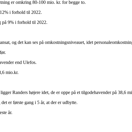
ning er omkring 80-100 mio. kr. for begge to.
12% i forhold til 2022.
 på 9% i forhold til 2022.
ansat, og det kan ses på omkostningsniveauet, idet personaleomkostninge
før.
havender end Ulefos.
8,6 mio.kr.
igger Randers højere idet, de er oppe på et tilgodehavender på 38,6 mi
et er første gang i 5 år, at der er udbytte.
ste år.