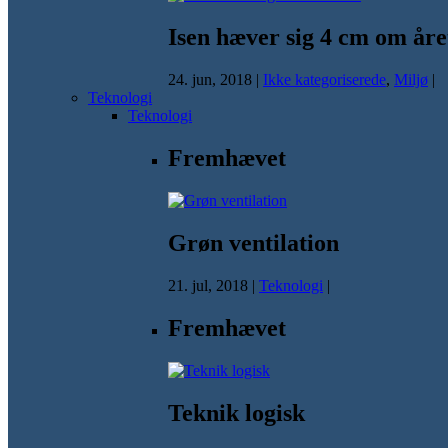
Isen hæver sig 4 cm om åre
24. jun, 2018
|
Ikke kategoriserede
,
Miljø
|
Teknologi
Teknologi
Fremhævet
Grøn ventilation
21. jul, 2018
|
Teknologi
|
Fremhævet
Teknik logisk