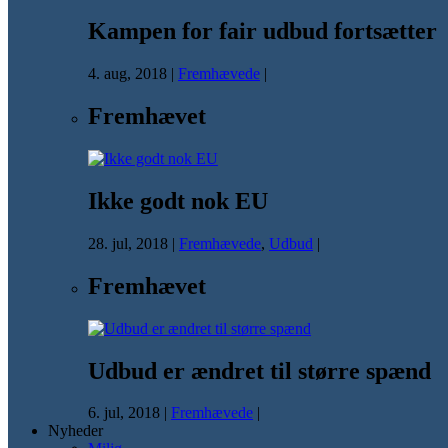
Kampen for fair udbud fortsætter
4. aug, 2018
|
Fremhævede
|
Fremhævet
Ikke godt nok EU
28. jul, 2018
|
Fremhævede
,
Udbud
|
Fremhævet
Udbud er ændret til større spænd
6. jul, 2018
|
Fremhævede
|
Nyheder