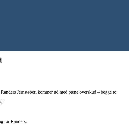
d
og Randers Jernstøberi kommer ud med pæne overskud – begge to.
ge.
ng for Randers.