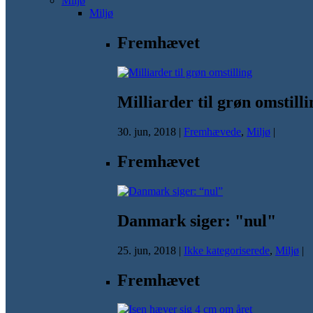
Miljø
Miljø
Fremhævet
Milliarder til grøn omstilli
30. jun, 2018
|
Fremhævede
,
Miljø
|
Fremhævet
Danmark siger: "nul"
25. jun, 2018
|
Ikke kategoriserede
,
Miljø
|
Fremhævet