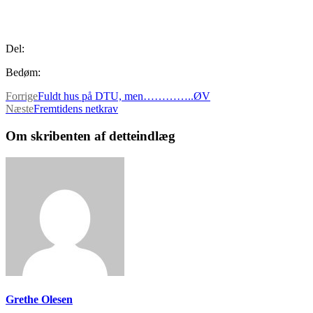
Del:
Bedøm:
Forrige
Fuldt hus på DTU, men…………..ØV
Næste
Fremtidens netkrav
Om skribenten af detteindlæg
Grethe Olesen