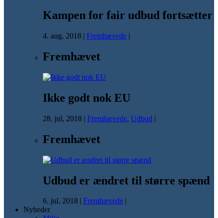
Kampen for fair udbud fortsætter
4. aug, 2018
|
Fremhævede
|
Fremhævet
Ikke godt nok EU
28. jul, 2018
|
Fremhævede
,
Udbud
|
Fremhævet
Udbud er ændret til større spænd
6. jul, 2018
|
Fremhævede
|
Nyheder