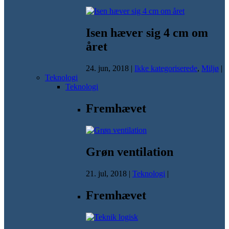
Isen hæver sig 4 cm om
året
24. jun, 2018
|
Ikke kategoriserede
,
Miljø
|
Teknologi
Teknologi
Fremhævet
Grøn ventilation
21. jul, 2018
|
Teknologi
|
Fremhævet