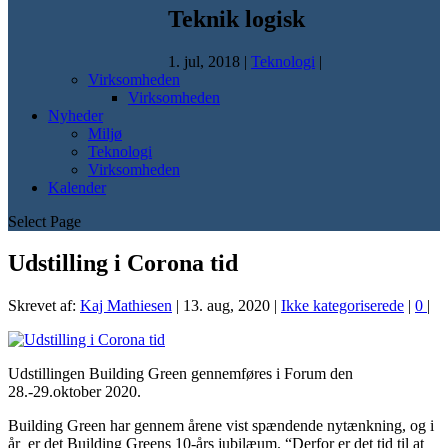
Teknik logisk
1. jul, 2018
|
Teknologi
|
Virksomheden
Virksomheden
Nyheder
Miljø
Teknologi
Virksomheden
Kalender
Select Page
Udstilling i Corona tid
Skrevet af:
Kaj Mathiesen
|
13. aug, 2020
|
Ikke kategoriserede
|
0
|
Udstillingen Building Green gennemføres i Forum den
28.-29.oktober 2020.
Building Green har gennem årene vist spændende nytænkning, og i
år er det Building Greens 10-års jubilæum. “Derfor er det tid til at