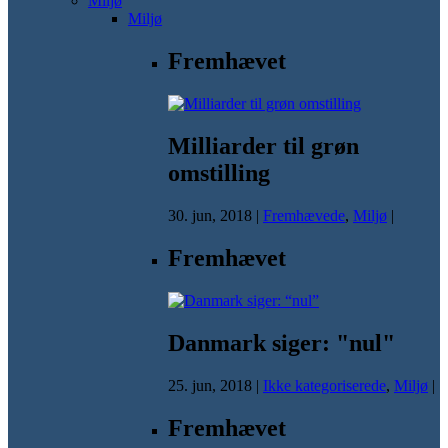
Miljø
Miljø
Fremhævet
Milliarder til grøn
omstilling
30. jun, 2018
|
Fremhævede
,
Miljø
|
Fremhævet
Danmark siger: "nul"
25. jun, 2018
|
Ikke kategoriserede
,
Miljø
|
Fremhævet