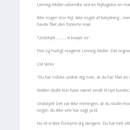
Lemvig-Müller udsendte ved en fejltagelse en mai
Ikke nogen stor fejl, ikke noget af betydning , me
havde fået den forkerte mail.
“Undskyld ……… vi kvajet os”.
Flot og hurtigt reageret Lemvig-Müller. Det tegne
LM skrev:
“Du har måske undret dig over, at du har fået en m
Mailen skulle kun have været sendt til nye kunder
Undskyld! Det var ikke meningen, at du skulle mod
noget, du ikke selv har sagt ja til.
Nu vil vi ikke forstyrre dig længere. Du har helt si