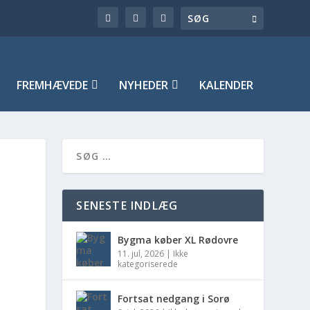
FREMHÆVEDE
NYHEDER
KALENDER
SENESTE INDLÆG
Bygma køber XL Rødovre
11. jul, 2026
|
Ikke
kategoriserede
Fortsat nedgang i Sorø