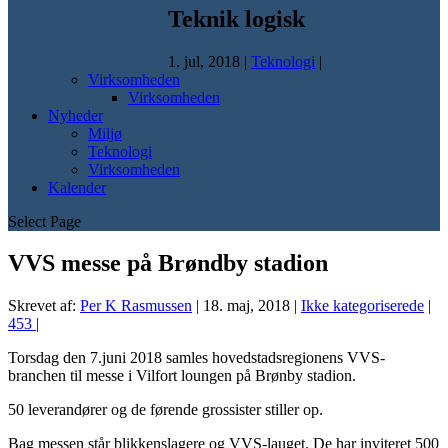
Teknik logisk
1. jul, 2018
|
Teknologi
|
Virksomheden
Virksomheden
Nyheder
Miljø
Teknologi
Virksomheden
Kalender
Select Page
VVS messe på Brøndby stadion
Skrevet af:
Per K Rasmussen
|
18. maj, 2018
|
Ikke kategoriserede
|
453
|
Torsdag den 7.juni 2018 samles hovedstadsregionens VVS-
branchen til messe i Vilfort loungen på Brønby stadion.
50 leverandører og de førende grossister stiller op.
Bag messen står blikkenslagere og VVS-lauget. De har inviteret 500