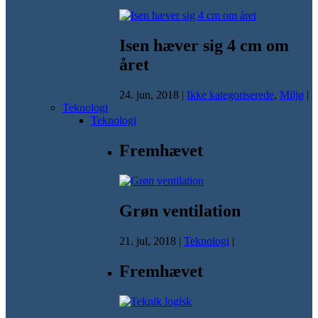
Isen hæver sig 4 cm om
året
24. jun, 2018
|
Ikke kategoriserede
,
Miljø
|
Teknologi
Teknologi
Fremhævet
Grøn ventilation
21. jul, 2018
|
Teknologi
|
Fremhævet