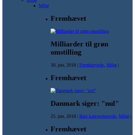
Miljø
Miljø
Fremhævet
Milliarder til grøn
omstilling
30. jun, 2018
|
Fremhævede
,
Miljø
|
Fremhævet
Danmark siger: "nul"
25. jun, 2018
|
Ikke kategoriserede
,
Miljø
|
Fremhævet