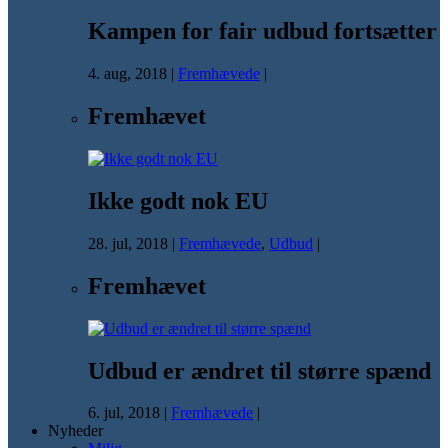
Kampen for fair udbud fortsætter
4. aug, 2018
|
Fremhævede
|
Fremhævet
Ikke godt nok EU
28. jul, 2018
|
Fremhævede
,
Udbud
|
Fremhævet
Udbud er ændret til større spænd
6. jul, 2018
|
Fremhævede
|
Nyheder