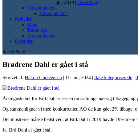
1. jul, 2018
|
Teknologi
|
Virksomheden
Virksomheden
Nyheder
Miljø
Teknologi
Virksomheden
Kalender
Select Page
Brødrene Dahl er gået i stå
Skrevet af:
Hakon Christensen
|
11. jun, 2024
|
Ikke kategoriserede
|
Årsregnskabet for Brd.Dahl viser en omsætningsmæssig tilbagegang på
Og sammenligner vi med konkurrenten AO de kun gået 2% tilbage, og 
Det illustreres måske bedst ved, at Brd.Dahl i 2019 havde 19% mer
Ja, Brd.Dahl er gået i stå.