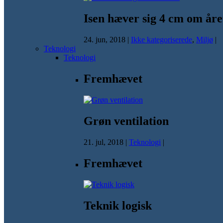
Isen hæver sig 4 cm om åre
24. jun, 2018
|
Ikke kategoriserede
,
Miljø
|
Teknologi
Teknologi
Fremhævet
Grøn ventilation
21. jul, 2018
|
Teknologi
|
Fremhævet
Teknik logisk