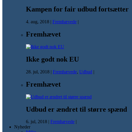
Kampen for fair udbud fortsætter
4. aug, 2018
|
Fremhævede
|
Fremhævet
Ikke godt nok EU
28. jul, 2018
|
Fremhævede
,
Udbud
|
Fremhævet
Udbud er ændret til større spænd
6. jul, 2018
|
Fremhævede
|
Nyheder