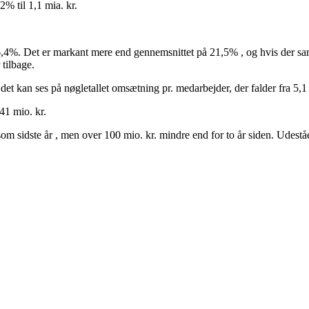
% til 1,1 mia. kr.
6,4%. Det er markant mere end gennemsnittet på 21,5% , og hvis der 
 tilbage.
kan ses på nøgletallet omsætning pr. medarbejder, der falder fra 5,1 mi
241 mio. kr.
som sidste år , men over 100 mio. kr. mindre end for to år siden. Udes