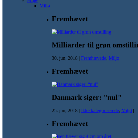
Miljø
Miljø
Fremhævet
Milliarder til grøn omstilli
30. jun, 2018
|
Fremhævede
,
Miljø
|
Fremhævet
Danmark siger: "nul"
25. jun, 2018
|
Ikke kategoriserede
,
Miljø
|
Fremhævet