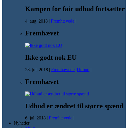
Kampen for fair udbud fortsætter
4. aug, 2018
|
Fremhævede
|
Fremhævet
Ikke godt nok EU
28. jul, 2018
|
Fremhævede
,
Udbud
|
Fremhævet
Udbud er ændret til større spænd
6. jul, 2018
|
Fremhævede
|
Nyheder