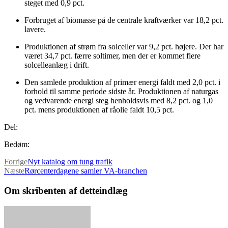
steget med 0,9 pct.
Forbruget af biomasse på de centrale kraftværker var 18,2 pct.
lavere.
Produktionen af strøm fra solceller var 9,2 pct. højere. Der har
været 34,7 pct. færre soltimer, men der er kommet flere
solcelleanlæg i drift.
Den samlede produktion af primær energi faldt med 2,0 pct. i
forhold til samme periode sidste år. Produktionen af naturgas
og vedvarende energi steg henholdsvis med 8,2 pct. og 1,0
pct. mens produktionen af råolie faldt 10,5 pct.
Del:
Bedøm:
Forrige
Nyt katalog om tung trafik
Næste
Rørcenterdagene samler VA-branchen
Om skribenten af detteindlæg