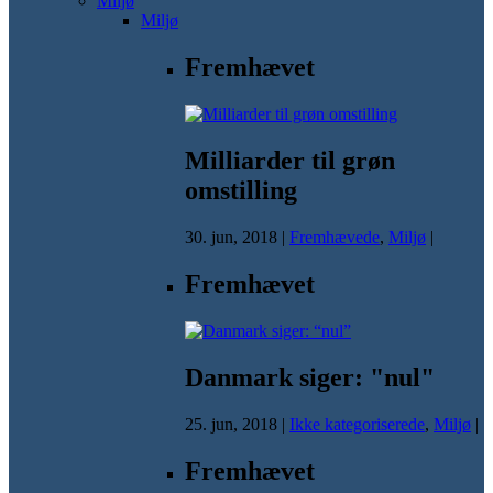
Miljø
Miljø
Fremhævet
Milliarder til grøn
omstilling
30. jun, 2018
|
Fremhævede
,
Miljø
|
Fremhævet
Danmark siger: "nul"
25. jun, 2018
|
Ikke kategoriserede
,
Miljø
|
Fremhævet