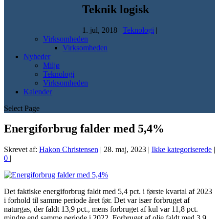
Teknik logisk
1. jul, 2018
|
Teknologi
|
Virksomheden
Virksomheden
Nyheder
Miljø
Teknologi
Virksomheden
Kalender
Select Page
Energiforbrug falder med 5,4%
Skrevet af:
Hakon Christensen
|
28. maj, 2023
|
Ikke kategoriserede
|
0
|
Det faktiske energiforbrug faldt med 5,4 pct. i første kvartal af 2023
i forhold til samme periode året før. Det var især forbruget af
naturgas, der faldt 13,9 pct., mens forbruget af kul var 11,8 pct.
mindre end samme periode i 2022. Forbruget af olie faldt med 3,9