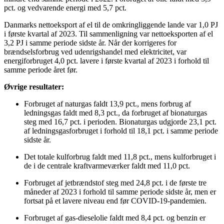
pct. og vedvarende energi med 5,7 pct.
Danmarks nettoeksport af el til de omkringliggende lande var 1,0 PJ
i første kvartal af 2023. Til sammenligning var nettoeksporten af el
3,2 PJ i samme periode sidste år. Når der korrigeres for
brændselsforbrug ved udenrigshandel med elektricitet, var
energiforbruget 4,0 pct. lavere i første kvartal af 2023 i forhold til
samme periode året før.
Øvrige resultater:
Forbruget af naturgas faldt 13,9 pct., mens forbrug af
ledningsgas faldt med 8,3 pct., da forbruget af bionaturgas
steg med 16,7 pct. i perioden. Bionaturgas udgjorde 23,1 pct.
af ledningsgasforbruget i forhold til 18,1 pct. i samme periode
sidste år.
Det totale kulforbrug faldt med 11,8 pct., mens kulforbruget i
de i de centrale kraftvarmeværker faldt med 11,0 pct.
Forbruget af jetbrændstof steg med 24,8 pct. i de første tre
måneder af 2023 i forhold til samme periode sidste år, men er
fortsat på et lavere niveau end før COVID-19-pandemien.
Forbruget af gas-dieselolie faldt med 8,4 pct. og benzin er