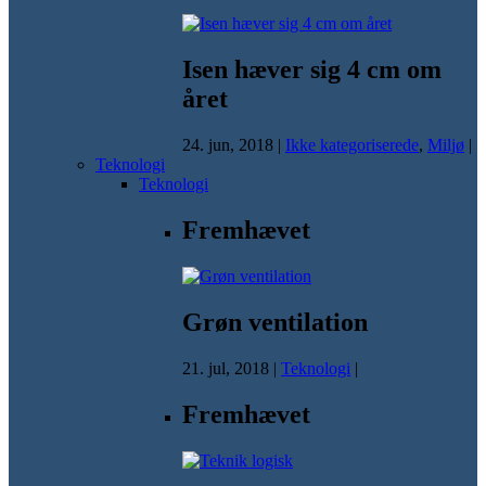
Isen hæver sig 4 cm om
året
24. jun, 2018
|
Ikke kategoriserede
,
Miljø
|
Teknologi
Teknologi
Fremhævet
Grøn ventilation
21. jul, 2018
|
Teknologi
|
Fremhævet