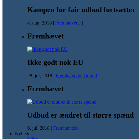
Kampen for fair udbud fortsætter
4. aug, 2018
|
Fremhævede
|
Fremhævet
Ikke godt nok EU
28. jul, 2018
|
Fremhævede
,
Udbud
|
Fremhævet
Udbud er ændret til større spænd
6. jul, 2018
|
Fremhævede
|
Nyheder