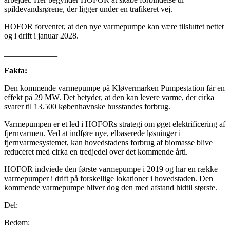
spildevandsrørene, der ligger under en trafikeret vej.
HOFOR forventer, at den nye varmepumpe kan være tilsluttet nettet
og i drift i januar 2028.
_____________
Fakta:
Den kommende varmepumpe på Kløvermarken Pumpestation får en
effekt på 29 MW. Det betyder, at den kan levere varme, der cirka
svarer til 13.500 københavnske husstandes forbrug.
Varmepumpen er et led i HOFORs strategi om øget elektrificering af
fjernvarmen. Ved at indføre nye, elbaserede løsninger i
fjernvarmesystemet, kan hovedstadens forbrug af biomasse blive
reduceret med cirka en tredjedel over det kommende årti.
HOFOR indviede den første varmepumpe i 2019 og har en række
varmepumper i drift på forskellige lokationer i hovedstaden. Den
kommende varmepumpe bliver dog den med afstand hidtil største.
Del:
Bedøm: