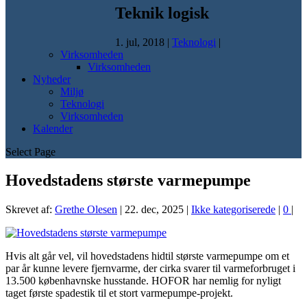
Teknik logisk
1. jul, 2018
|
Teknologi
|
Virksomheden
Virksomheden
Nyheder
Miljø
Teknologi
Virksomheden
Kalender
Select Page
Hovedstadens største varmepumpe
Skrevet af:
Grethe Olesen
|
22. dec, 2025
|
Ikke kategoriserede
|
0
|
Hvis alt går vel, vil hovedstadens hidtil største varmepumpe om et
par år kunne levere fjernvarme, der cirka svarer til varmeforbruget i
13.500 københavnske husstande. HOFOR har nemlig for nyligt
taget første spadestik til et stort varmepumpe-projekt.