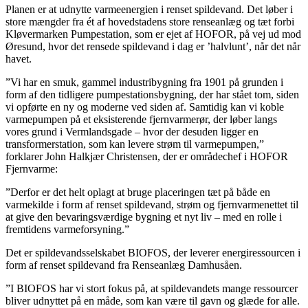
Planen er at udnytte varmeenergien i renset spildevand. Det løber i
store mængder fra ét af hovedstadens store renseanlæg og tæt forbi
Kløvermarken Pumpestation, som er ejet af HOFOR, på vej ud mod
Øresund, hvor det rensede spildevand i dag er ’halvlunt’, når det når
havet.
”Vi har en smuk, gammel industribygning fra 1901 på grunden i
form af den tidligere pumpestationsbygning, der har stået tom, siden
vi opførte en ny og moderne ved siden af. Samtidig kan vi koble
varmepumpen på et eksisterende fjernvarmerør, der løber langs
vores grund i Vermlandsgade – hvor der desuden ligger en
transformerstation, som kan levere strøm til varmepumpen,”
forklarer John Halkjær Christensen, der er områdechef i HOFOR
Fjernvarme:
”Derfor er det helt oplagt at bruge placeringen tæt på både en
varmekilde i form af renset spildevand, strøm og fjernvarmenettet til
at give den bevaringsværdige bygning et nyt liv – med en rolle i
fremtidens varmeforsyning.”
Det er spildevandsselskabet BIOFOS, der leverer energiressourcen i
form af renset spildevand fra Renseanlæg Damhusåen.
”I BIOFOS har vi stort fokus på, at spildevandets mange ressourcer
bliver udnyttet på en måde, som kan være til gavn og glæde for alle.