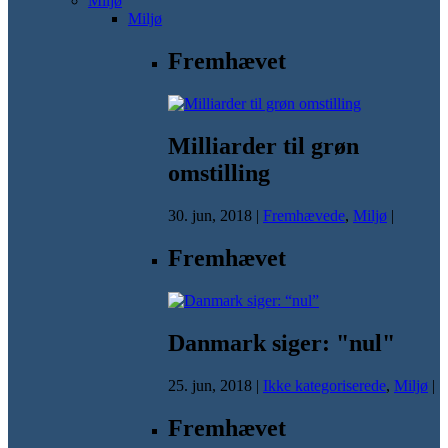
Miljø
Miljø
Fremhævet
Milliarder til grøn
omstilling
30. jun, 2018
|
Fremhævede
,
Miljø
|
Fremhævet
Danmark siger: "nul"
25. jun, 2018
|
Ikke kategoriserede
,
Miljø
|
Fremhævet