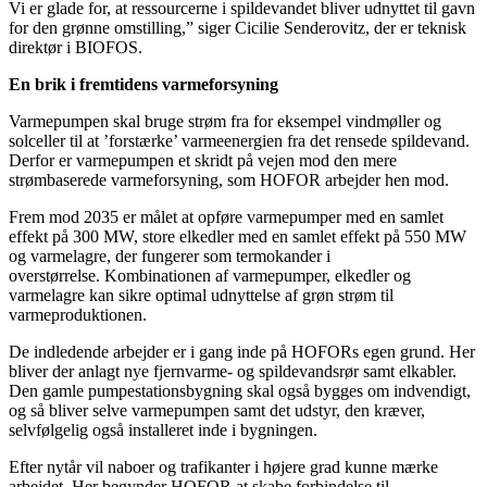
Vi er glade for, at ressourcerne i spildevandet bliver udnyttet til gavn
for den grønne omstilling,” siger Cicilie Senderovitz, der er teknisk
direktør i BIOFOS.
En brik i fremtidens varmeforsyning
Varmepumpen skal bruge strøm fra for eksempel vindmøller og
solceller til at ’forstærke’ varmeenergien fra det rensede spildevand.
Derfor er varmepumpen et skridt på vejen mod den mere
strømbaserede varmeforsyning, som HOFOR arbejder hen mod.
Frem mod 2035 er målet at opføre varmepumper med en samlet
effekt på 300 MW, store elkedler med en samlet effekt på 550 MW
og varmelagre, der fungerer som termokander i
overstørrelse. Kombinationen af varmepumper, elkedler og
varmelagre kan sikre optimal udnyttelse af grøn strøm til
varmeproduktionen.
De indledende arbejder er i gang inde på HOFORs egen grund. Her
bliver der anlagt nye fjernvarme- og spildevandsrør samt elkabler.
Den gamle pumpestationsbygning skal også bygges om indvendigt,
og så bliver selve varmepumpen samt det udstyr, den kræver,
selvfølgelig også installeret inde i bygningen.
Efter nytår vil naboer og trafikanter i højere grad kunne mærke
arbejdet. Her begynder HOFOR at skabe forbindelse til