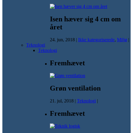
Isen hæver sig 4 cm om
året
24. jun, 2018
|
Ikke kategoriserede
,
Miljø
|
Teknologi
Teknologi
Fremhævet
Grøn ventilation
21. jul, 2018
|
Teknologi
|
Fremhævet