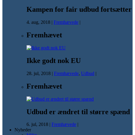
Kampen for fair udbud fortsætter
4. aug, 2018
|
Fremhævede
|
Fremhævet
Ikke godt nok EU
28. jul, 2018
|
Fremhævede
,
Udbud
|
Fremhævet
Udbud er ændret til større spænd
6. jul, 2018
|
Fremhævede
|
Nyheder