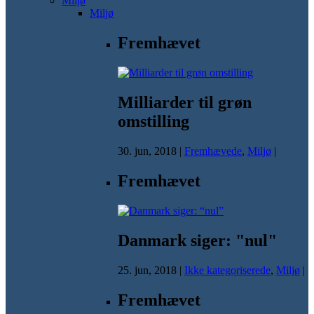
Miljø
Miljø
Fremhævet
Milliarder til grøn
omstilling
30. jun, 2018
|
Fremhævede
,
Miljø
|
Fremhævet
Danmark siger: "nul"
25. jun, 2018
|
Ikke kategoriserede
,
Miljø
|
Fremhævet