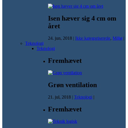
Isen hæver sig 4 cm om
året
24. jun, 2018
|
Ikke kategoriserede
,
Miljø
|
Teknologi
Teknologi
Fremhævet
Grøn ventilation
21. jul, 2018
|
Teknologi
|
Fremhævet