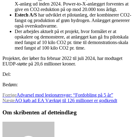
X-anlæg ud inden 2024. Power-to-X-anlægget forventes at
give en CO2-reduktion på op mod 20.000 tons årligt.
Estech A/S
har udviklet et pilotanlæg, der kombinerer CO2-
fangst og produktion af grøn hydrogen. Anlægget genererer
også overskudsvarme.
Der arbejdes aktuelt på et projekt, hvor formålet er at
opskalere og demonstrere, at anlægget kan gå fra pilotskala
med fangst af 10 kilo CO2 pr. time til demonstrations-skala
med fangst af 100 kilo CO2 pr. time.
Projektet, der løber fra februar 2022 til juli 2024, har modtaget
EUDP-støtte på 20,6 millioner kroner.
Del:
Bedøm:
Forrige
Advarsel mod legionærsyge: “Fordobling på 5 år”
Næste
AO køb ad EA Værktøj til 126 millioner er godkendt
Om skribenten af detteindlæg