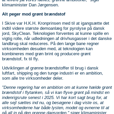
klimaminister Dan Jørgensen.
Alt peger mod grønt brændstof
I Skive var H.K.H. Kronprinsen med til at igangsætte det
indtil videre største demoanlæg for pyrolyse på dansk
jord, SkyClean. Teknologien forventes at kunne spille en
vigtig rolle, når udledningen af drivhusgasser i det danske
landbrug skal reduceres. På den lange bane regner
virksomheden desuden med, at teknologien kan
kombineres med grøn brint og producere grønt
brændstof, fx til fly.
Udviklingen af grønne brændstoffer til brug i dansk
luftfart, shipping og den tunge industri er en ambition,
som alle tre virksomheder deler.
”Denne regering har en ambition om at kunne hælde grønt
brændstof i flytanken, så vi kan flyve grønt på mindst en
indenrigsrute senest i 2025. Vi har kort sagt brug for, at
alle sejl sættes ind nu, og besøgene i dag viste os, at
virksomhederne har både lysten, modet og evnerne til at
gå all in på den grønne dagsorden,”
siger klimaminister