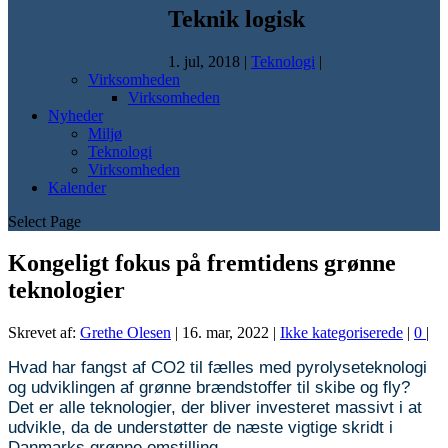
Teknik logisk
1. jul, 2018
|
Teknologi
|
Virksomheden
Virksomheden
Nyheder
Miljø
Teknologi
Virksomheden
Kalender
Select Page
Kongeligt fokus på fremtidens grønne
teknologier
Skrevet af:
Grethe Olesen
|
16. mar, 2022
|
Ikke kategoriserede
|
0
|
Hvad har fangst af CO2 til fælles med pyrolyseteknologi
og udviklingen af grønne brændstoffer til skibe og fly?
Det er alle teknologier, der bliver investeret massivt i at
udvikle, da de understøtter de næste vigtige skridt i
Danmarks grønne omstilling.