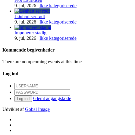
Flot Lauridsen
9. jul, 2026
|
Ikke kategoriserede
Lønhart ser rødt
9. jul, 2026
|
Ikke kategoriserede
Imponerer stadig
9. jul, 2026
|
Ikke kategoriserede
Kommende begivenheder
There are no upcoming events at this time.
Log ind
Glemt adgangskode
Log ind
Udviklet af
Gobal Image