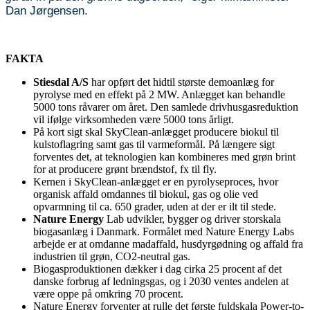
Dan Jørgensen.
FAKTA
Stiesdal A/S
har opført det hidtil største demoanlæg for
pyrolyse med en effekt på 2 MW. Anlægget kan behandle
5000 tons råvarer om året. Den samlede drivhusgasreduktion
vil ifølge virksomheden være 5000 tons årligt.
På kort sigt skal SkyClean-anlægget producere biokul til
kulstoflagring samt gas til varmeformål. På længere sigt
forventes det, at teknologien kan kombineres med grøn brint
for at producere grønt brændstof, fx til fly.
Kernen i SkyClean-anlægget er en pyrolyseproces, hvor
organisk affald omdannes til biokul, gas og olie ved
opvarmning til ca. 650 grader, uden at der er ilt til stede.
Nature Energy
Lab udvikler, bygger og driver storskala
biogasanlæg i Danmark. Formålet med Nature Energy Labs
arbejde er at omdanne madaffald, husdyrgødning og affald fra
industrien til grøn, CO2-neutral gas.
Biogasproduktionen dækker i dag cirka 25 procent af det
danske forbrug af ledningsgas, og i 2030 ventes andelen at
være oppe på omkring 70 procent.
Nature Energy forventer at rulle det første fuldskala Power-to-