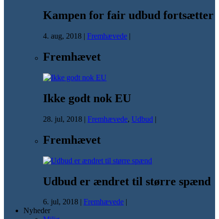
Kampen for fair udbud fortsætter
4. aug, 2018
|
Fremhævede
|
Fremhævet
Ikke godt nok EU
28. jul, 2018
|
Fremhævede
,
Udbud
|
Fremhævet
Udbud er ændret til større spænd
6. jul, 2018
|
Fremhævede
|
Nyheder