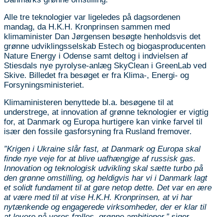
Alle tre teknologier var ligeledes på dagsordenen
mandag, da H.K.H. Kronprinsen sammen med
klimaminister Dan Jørgensen besøgte henholdsvis det
grønne udviklingsselskab Estech og biogasproducenten
Nature Energy i Odense samt deltog i indvielsen af
Stiesdals nye pyrolyse-anlæg SkyClean i GreenLab ved
Skive. Billedet fra besøget er fra
Klima-, Energi- og
Forsyningsministeriet.
Klimaministeren benyttede bl.a. besøgene til at
understrege, at innovation af grønne teknologier er vigtig
for, at Danmark og Europa hurtigere kan vinke farvel til
især den fossile gasforsyning fra Rusland fremover.
”Krigen i Ukraine slår fast, at Danmark og Europa skal
finde nye veje for at blive uafhængige af russisk gas.
Innovation og teknologisk udvikling skal sætte turbo på
den grønne omstilling, og heldigvis har vi i Danmark lagt
et solidt fundament til at gøre netop dette. Det var en ære
at være med til at vise H.K.H. Kronprinsen, at vi har
nytænkende og engagerede virksomheder, der er klar til
at levere på vores fælles, grønne ambitioner,”
siger