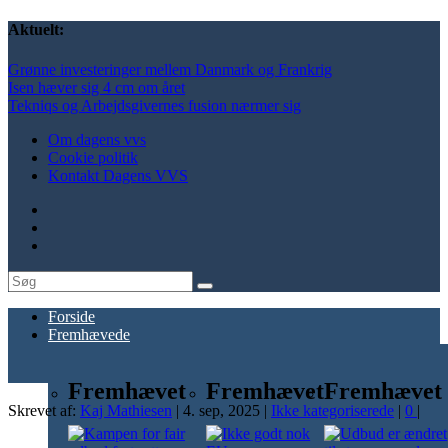
Aktuelt:
Grønne investeringer mellem Danmark og Frankrig
Isen hæver sig 4 cm om året
Tekniqs og Arbejdsgivernes fusion nærmer sig
Om dagens vvs
Cookie politik
Kontakt Dagens VVS
Forside
Fremhævede
Fremhævet
Fremhævet
Fremhævet
Skrevet af:
Kaj Mathiesen
|
4. sep, 2025
|
Ikke kategoriserede
|
0
|