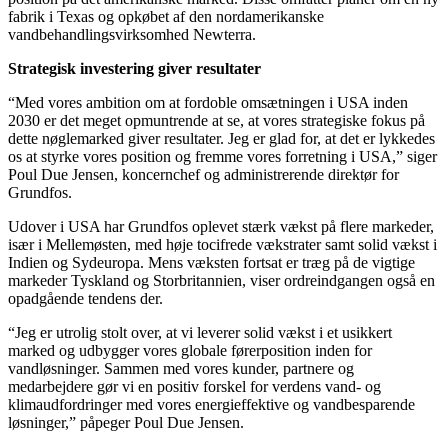
fabrik i Texas og opkøbet af den nordamerikanske
vandbehandlingsvirksomhed Newterra.
Strategisk investering giver resultater
“Med vores ambition om at fordoble omsætningen i USA inden
2030 er det meget opmuntrende at se, at vores strategiske fokus på
dette nøglemarked giver resultater. Jeg er glad for, at det er lykkedes
os at styrke vores position og fremme vores forretning i USA,” siger
Poul Due Jensen, koncernchef og administrerende direktør for
Grundfos.
Udover i USA har Grundfos oplevet stærk vækst på flere markeder,
især i Mellemøsten, med høje tocifrede vækstrater samt solid vækst i
Indien og Sydeuropa. Mens væksten fortsat er træg på de vigtige
markeder Tyskland og Storbritannien, viser ordreindgangen også en
opadgående tendens der.
“Jeg er utrolig stolt over, at vi leverer solid vækst i et usikkert
marked og udbygger vores globale førerposition inden for
vandløsninger. Sammen med vores kunder, partnere og
medarbejdere gør vi en positiv forskel for verdens vand- og
klimaudfordringer med vores energieffektive og vandbesparende
løsninger,” påpeger Poul Due Jensen.