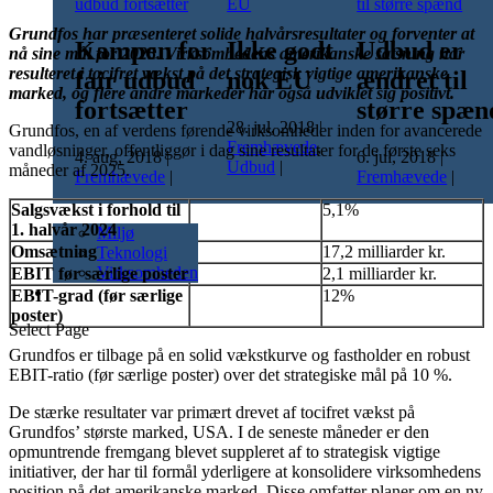
Grundfos har præsenteret solide halvårsresultater og forventer at
Kampen for
Ikke godt
Udbud er
nå sine mål for 2025. Virksomhedens amerikanske satsning har
resulteret i tocifret vækst på det strategisk vigtige amerikanske
fair udbud
nok EU
ændret til
marked, og flere andre markeder har også udviklet sig positivt.
fortsætter
større spæn
28. jul, 2018
|
Grundfos, en af ​​verdens førende virksomheder inden for avancerede
Fremhævede
,
vandløsninger, offentliggør i dag sine resultater for de første seks
4. aug, 2018
|
6. jul, 2018
|
Udbud
|
måneder af 2025.
Fremhævede
|
Fremhævede
|
Salgsvækst i forhold til
5,1%
Nyheder
1. halvår 2024
Miljø
Omsætning
17,2 milliarder kr.
Teknologi
Virksomheden
EBIT før særlige poster
2,1 milliarder kr.
Kalender
EBIT-grad (før særlige
12%
poster)
Select Page
Grundfos er tilbage på en solid vækstkurve og fastholder en robust
EBIT-ratio (før særlige poster) over det strategiske mål på 10 %.
De stærke resultater var primært drevet af tocifret vækst på
Grundfos’ største marked, USA. I de seneste måneder er den
opmuntrende fremgang blevet suppleret af to strategisk vigtige
initiativer, der har til formål yderligere at konsolidere virksomhedens
position på det amerikanske marked. Disse omfatter planer om en ny