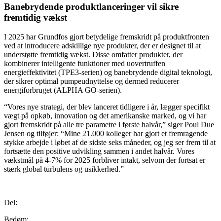
Banebrydende produktlanceringer vil sikre
fremtidig vækst
I 2025 har Grundfos gjort betydelige fremskridt på produktfronten
ved at introducere adskillige nye produkter, der er designet til at
understøtte fremtidig vækst. Disse omfatter produkter, der
kombinerer intelligente funktioner med uovertruffen
energieffektivitet (TPE3-serien) og banebrydende digital teknologi,
der sikrer optimal pumpeudnyttelse og dermed reducerer
energiforbruget (ALPHA GO-serien).
“Vores nye strategi, der blev lanceret tidligere i år, lægger specifikt
vægt på opkøb, innovation og det amerikanske marked, og vi har
gjort fremskridt på alle tre parametre i første halvår,” siger Poul Due
Jensen og tilføjer: “Mine 21.000 kolleger har gjort et fremragende
stykke arbejde i løbet af de sidste seks måneder, og jeg ser frem til at
fortsætte den positive udvikling sammen i andet halvår. Vores
vækstmål på 4-7% for 2025 forbliver intakt, selvom der fortsat er
stærk global turbulens og usikkerhed.”
Del:
Bedøm: