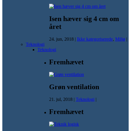
Isen hæver sig 4 cm om
året
24. jun, 2018
|
Ikke kategoriserede
,
Miljø
|
Teknologi
Teknologi
Fremhævet
Grøn ventilation
21. jul, 2018
|
Teknologi
|
Fremhævet