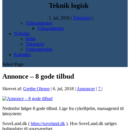
Teknik logisk
1. jul, 2018
|
Teknologi
|
Virksomheden
Virksomheden
Nyheder
Miljø
Teknologi
Virksomheden
Kalender
Select Page
Annonce – 8 gode tilbud
Skrevet af:
Grethe Olesen
|
6. jul, 2018
|
Annoncer
|
7
|
Nedenfor følger 8 gode tilbud. Lige fra cykelhjelm, massagestol til
lønsystem:
SoveLand.dk (
https://soveland.dk
). Hos SoveLand.dk sælges
boligudstyr til soveværelset.