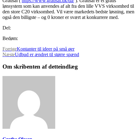
Gratisal (
https://www.gratisal.dk/da/
). Gratisal er et gratis
lønsystem som kan anvendes af alt fra den lille VVS virksomhed til
den store C20 virksomhed. Vil være markedets bedste løsning, men
også den billigste – og 0 kroner er svært at konkurrere med.
Del:
Bedøm:
Forrige
Kontanter til ideer på små øer
Næste
Udbud er ændret til større spænd
Om skribenten af detteindlæg