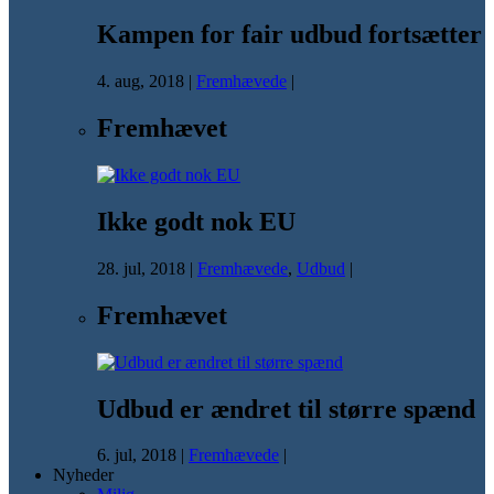
Kampen for fair udbud fortsætter
4. aug, 2018
|
Fremhævede
|
Fremhævet
Ikke godt nok EU
28. jul, 2018
|
Fremhævede
,
Udbud
|
Fremhævet
Udbud er ændret til større spænd
6. jul, 2018
|
Fremhævede
|
Nyheder