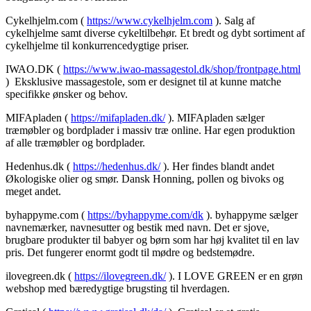
Cykelhjelm.com (
https://www.cykelhjelm.com
). Salg af
cykelhjelme samt diverse cykeltilbehør. Et bredt og dybt sortiment af
cykelhjelme til konkurrencedygtige priser.
IWAO.DK (
https://www.iwao-massagestol.dk/shop/frontpage.html
) Eksklusive massagestole, som er designet til at kunne matche
specifikke ønsker og behov.
MIFApladen (
https://mifapladen.dk/
). MIFApladen sælger
træmøbler og bordplader i massiv træ online. Har egen produktion
af alle træmøbler og bordplader.
Hedenhus.dk (
https://hedenhus.dk/
). Her findes blandt andet
Økologiske olier og smør. Dansk Honning, pollen og bivoks og
meget andet.
byhappyme.com (
https://byhappyme.com/dk
). byhappyme sælger
navnemærker, navnesutter og bestik med navn. Det er sjove,
brugbare produkter til babyer og børn som har høj kvalitet til en lav
pris. Det fungerer enormt godt til mødre og bedstemødre.
ilovegreen.dk (
https://ilovegreen.dk/
). I LOVE GREEN er en grøn
webshop med bæredygtige brugsting til hverdagen.