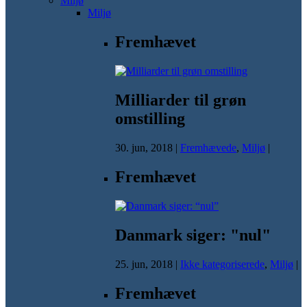
Miljø
Miljø
Fremhævet
Milliarder til grøn
omstilling
30. jun, 2018
|
Fremhævede
,
Miljø
|
Fremhævet
Danmark siger: "nul"
25. jun, 2018
|
Ikke kategoriserede
,
Miljø
|
Fremhævet