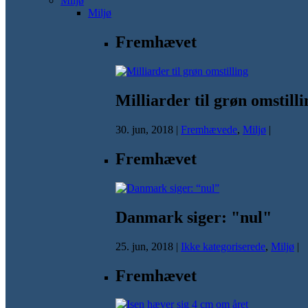
Miljø
Miljø
Fremhævet
Milliarder til grøn omstilli
30. jun, 2018
|
Fremhævede
,
Miljø
|
Fremhævet
Danmark siger: "nul"
25. jun, 2018
|
Ikke kategoriserede
,
Miljø
|
Fremhævet