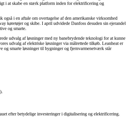
igt i at skabe en stærk platform inden for elektrificering og
dgik også i en aftale om overtagelse af den amerikanske virksomhed
way køretøjer og skibe. I april udvidede Danfoss desuden sin ejerandel
tive og smarte.
n brede udvalg af løsninger med ny banebrydende teknologi for at kunne
es udvalg af elektriske løsninger via målrettede tilkøb. Leanheat er
ive og smarte løsninger til bygninger og fjernvarmenetværk står
).
t efter betydelige investeringer i digitalisering og elektrificering.