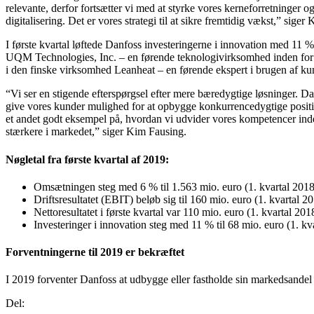
relevante, derfor fortsætter vi med at styrke vores kerneforretninger og
digitalisering. Det er vores strategi til at sikre fremtidig vækst,” si
I første kvartal løftede Danfoss investeringerne i innovation med 11 
UQM Technologies, Inc. – en førende teknologivirksomhed inden for hyb
i den finske virksomhed Leanheat – en førende ekspert i brugen af kuns
“Vi ser en stigende efterspørgsel efter mere bæredygtige løsninger. D
give vores kunder mulighed for at opbygge konkurrencedygtige position
et andet godt eksempel på, hvordan vi udvider vores kompetencer inden 
stærkere i markedet,” siger Kim Fausing.
Nøgletal fra første kvartal af 2019:
Omsætningen steg med 6 % til 1.563 mio. euro (1. kvartal 2018: 
Driftsresultatet (EBIT) beløb sig til 160 mio. euro (1. kvartal
Nettoresultatet i første kvartal var 110 mio. euro (1. kvartal 201
Investeringer i innovation steg med 11 % til 68 mio. euro (1. kva
Forventningerne til 2019 er bekræftet
I 2019 forventer Danfoss at udbygge eller fastholde sin markedsandel og
Del: