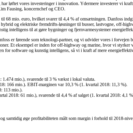
 har løftet vores investeringer i innovation. Ydermere investerer vi kraft
ger Kim Fausing, koncernchef og CEO.
% til 68 mio. euro, hvilket svarer til 4,4 % af omsætningen. Danfoss in
rid og elektriske fremdrifts-løsninger til busser, lastvogne, off-high
tig intelligens til at gøre bygninger og fjernvarmesystemer energieffek
anfoss er førende som teknologi-partner, og vi udvider vores i forveje
er. Et eksempel er inden for off-highway og marine, hvor vi styrker vor
for software og kunstig intelligens, så vi i kraft af mere energieffekt
1.474 mio.), svarende til 3 % vækst i lokal valuta.
 2018: 166 mio.). EBIT-marginen var 10,3 % (1. kvartal 2018: 11,3 %).
8: 113 mio.).
rtal 2018: 61 mio.), svarende til 4,4 % af salget (1. kvartal 2018: 4,1 %
 samtidig øge profitabiliteten målt som margin i forhold til 2018-niveaue