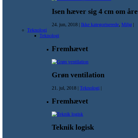
Isen hæver sig 4 cm om åre
24. jun, 2018
|
Ikke kategoriserede
,
Miljø
|
Teknologi
Teknologi
Fremhævet
Grøn ventilation
21. jul, 2018
|
Teknologi
|
Fremhævet
Teknik logisk