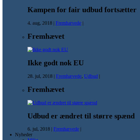
Kampen for fair udbud fortsætter
4. aug, 2018
|
Fremhævede
|
Fremhævet
Ikke godt nok EU
28. jul, 2018
|
Fremhævede
,
Udbud
|
Fremhævet
Udbud er ændret til større spænd
6. jul, 2018
|
Fremhævede
|
Nyheder