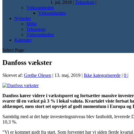
1. jul, 2018
|
Teknologi
|
Virksomheden
Virksomheden
Nyheder
Miljø
Teknologi
Virksomheden
Kalender
Select Page
Danfoss vækster
Skrevet af:
Grethe Olesen
|
13. maj, 2019
|
Ikke kategoriserede
|
0
|
Danfoss kører videre i vækstsporet og fortsætter massive invester
svarer til en vækst på 3 % i lokal valuta. Kvartalet viste fortsat
afdæmpet, men stort set opvejet af godt momentum i Europa og 
Samtidig med at det høje investerings­niveau blev fastholdt, leverede 
10,3 %.
“Vi er kommet godt fra start. Som forventet har vi siden fjerde kvartal 