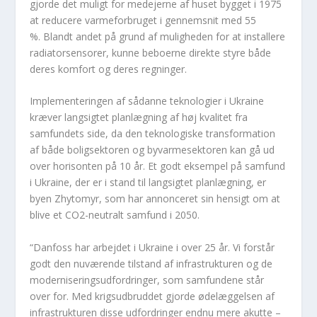
gjorde det muligt for medejerne af huset bygget i 1975
at reducere varmeforbruget i gennemsnit med 55
%. Blandt andet på grund af muligheden for at installere
radiatorsensorer, kunne beboerne direkte styre både
deres komfort og deres regninger.
Implementeringen af ​​sådanne teknologier i Ukraine
kræver langsigtet planlægning af høj kvalitet fra
samfundets side, da den teknologiske transformation
af både boligsektoren og byvarmesektoren kan gå ud
over horisonten på 10 år. Et godt eksempel på samfund
i Ukraine, der er i stand til langsigtet planlægning, er
byen Zhytomyr, som har annonceret sin hensigt om at
blive et CO2-neutralt samfund i 2050.
“Danfoss har arbejdet i Ukraine i over 25 år. Vi forstår
godt den nuværende tilstand af infrastrukturen og de
moderniseringsudfordringer, som samfundene står
over for. Med krigsudbruddet gjorde ødelæggelsen af ​​
infrastrukturen disse udfordringer endnu mere akutte –