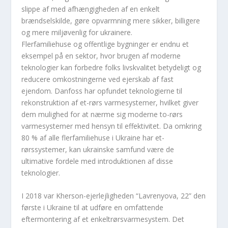
slippe af med afhængigheden af ​​en enkelt
brændselskilde, gøre opvarmning mere sikker, billigere
og mere miljøvenlig for ukrainere.
Flerfamiliehuse og offentlige bygninger er endnu et
eksempel på en sektor, hvor brugen af ​​moderne
teknologier kan forbedre folks livskvalitet betydeligt og
reducere omkostningerne ved ejerskab af fast
ejendom. Danfoss har opfundet teknologierne til
rekonstruktion af et-rørs varmesystemer, hvilket giver
dem mulighed for at nærme sig moderne to-rørs
varmesystemer med hensyn til effektivitet. Da omkring
80 % af alle flerfamiliehuse i Ukraine har et-
rørssystemer, kan ukrainske samfund være de
ultimative fordele med introduktionen af ​​disse
teknologier.
I 2018 var Kherson-ejerlejligheden “Lavrenyova, 22” den
første i Ukraine til at udføre en omfattende
eftermontering af et enkeltrørsvarmesystem. Det