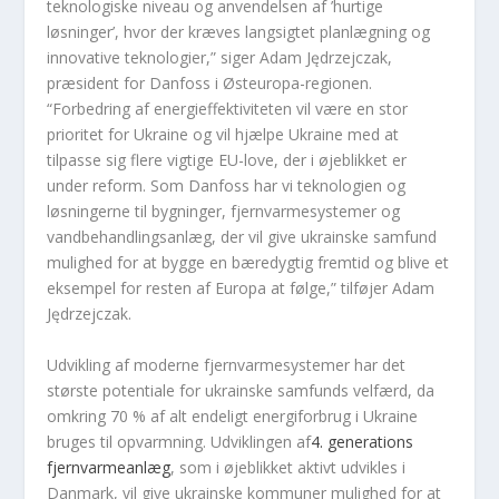
teknologiske niveau og anvendelsen af ​​’hurtige
løsninger’, hvor der kræves langsigtet planlægning og
innovative teknologier,” siger Adam Jędrzejczak,
præsident for Danfoss i Østeuropa-regionen.
“Forbedring af energieffektiviteten vil være en stor
prioritet for Ukraine og vil hjælpe Ukraine med at
tilpasse sig flere vigtige EU-love, der i øjeblikket er
under reform. Som Danfoss har vi teknologien og
løsningerne til bygninger, fjernvarmesystemer og
vandbehandlingsanlæg, der vil give ukrainske samfund
mulighed for at bygge en bæredygtig fremtid og blive et
eksempel for resten af ​​Europa at følge,” tilføjer Adam
Jędrzejczak.
Udvikling af moderne fjernvarmesystemer har det
største potentiale for ukrainske samfunds velfærd, da
omkring 70 % af alt endeligt energiforbrug i Ukraine
bruges til opvarmning. Udviklingen af
4. generations
fjernvarmeanlæg
, som i øjeblikket aktivt udvikles i
Danmark, vil give ukrainske kommuner mulighed for at