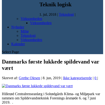
Teknik logisk
1. jul, 2018
|
Teknologi
|
Virksomheden
Virksomheden
Nyheder
Miljø
Teknologi
Virksomheden
Kalender
Select Page
Danmarks første lukkede spildevand var
vært
Skrevet af:
Grethe Olesen
|
8. jun, 2019
|
Ikke kategoriserede
|
0
|
Hillerød Centralrenseanlæg i Solrødgårds Klima- og Miljøpark var
rammen om Spildevandsteknisk Forenings årsmøde 6. og 7.juni
2019. .