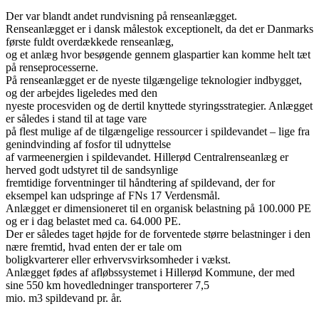
Der var blandt andet rundvisning på renseanlægget.
Renseanlægget er i dansk målestok exceptionelt, da det er Danmarks
første fuldt overdækkede renseanlæg,
og et anlæg hvor besøgende gennem glaspartier kan komme helt tæt
på renseprocesserne.
På renseanlægget er de nyeste tilgængelige teknologier indbygget,
og der arbejdes ligeledes med den
nyeste procesviden og de dertil knyttede styringsstrategier. Anlægget
er således i stand til at tage vare
på flest mulige af de tilgængelige ressourcer i spildevandet – lige fra
genindvinding af fosfor til udnyttelse
af varmeenergien i spildevandet. Hillerød Centralrenseanlæg er
herved godt udstyret til de sandsynlige
fremtidige forventninger til håndtering af spildevand, der for
eksempel kan udspringe af FNs 17 Verdensmål.
Anlægget er dimensioneret til en organisk belastning på 100.000 PE
og er i dag belastet med ca. 64.000 PE.
Der er således taget højde for de forventede større belastninger i den
nære fremtid, hvad enten der er tale om
boligkvarterer eller erhvervsvirksomheder i vækst.
Anlægget fødes af afløbssystemet i Hillerød Kommune, der med
sine 550 km hovedledninger transporterer 7,5
mio. m3 spildevand pr. år.