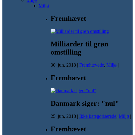
Miljø
Miljø
Fremhævet
Milliarder til grøn
omstilling
30. jun, 2018
|
Fremhævede
,
Miljø
|
Fremhævet
Danmark siger: "nul"
25. jun, 2018
|
Ikke kategoriserede
,
Miljø
|
Fremhævet