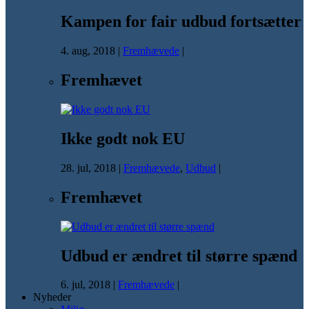
Kampen for fair udbud fortsætter
4. aug, 2018
|
Fremhævede
|
Fremhævet
Ikke godt nok EU
28. jul, 2018
|
Fremhævede
,
Udbud
|
Fremhævet
Udbud er ændret til større spænd
6. jul, 2018
|
Fremhævede
|
Nyheder