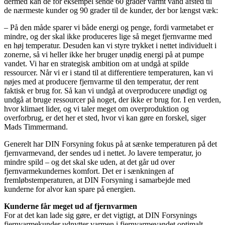
dermed kan de for eksempel sende 60 grader varmt vand afsted til
de nærmeste kunder og 90 grader til de kunder, der bor længst væk:
– På den måde sparer vi både energi og penge, fordi varmetabet er
mindre, og der skal ikke produceres lige så meget fjernvarme med
en høj temperatur. Desuden kan vi styre trykket i nettet individuelt i
zonerne, så vi heller ikke her bruger unødig energi på at pumpe
vandet. Vi har en strategisk ambition om at undgå at spilde
ressourcer. Når vi er i stand til at differentiere temperaturen, kan vi
nøjes med at producere fjernvarme til den temperatur, der rent
faktisk er brug for. Så kan vi undgå at overproducere unødigt og
undgå at bruge ressourcer på noget, der ikke er brug for. I en verden,
hvor klimaet lider, og vi taler meget om overproduktion og
overforbrug, er det her et sted, hvor vi kan gøre en forskel, siger
Mads Timmermand.
Generelt har DIN Forsyning fokus på at sænke temperaturen på det
fjernvarmevand, der sendes ud i nettet. Jo lavere temperatur, jo
mindre spild – og det skal ske uden, at det går ud over
fjernvarmekundernes komfort. Det er i sænkningen af
fremløbstemperaturen, at DIN Forsyning i samarbejde med
kunderne for alvor kan spare på energien.
Kunderne får meget ud af fjernvarmen
For at det kan lade sig gøre, er det vigtigt, at DIN Forsynings
fjernvarmekunder udnytter varmen i fjernvarmevandet optimalt.