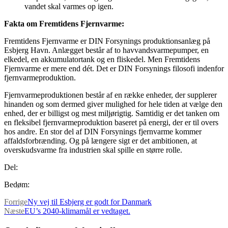
vandet skal varmes op igen.
Fakta om Fremtidens Fjernvarme:
Fremtidens Fjernvarme er DIN Forsynings produktionsanlæg på
Esbjerg Havn. Anlægget består af to havvandsvarmepumper, en
elkedel, en akkumulatortank og en fliskedel. Men Fremtidens
Fjernvarme er mere end dét. Det er DIN Forsynings filosofi indenfor
fjernvarmeproduktion.
Fjernvarmeproduktionen består af en række enheder, der supplerer
hinanden og som dermed giver mulighed for hele tiden at vælge den
enhed, der er billigst og mest miljørigtig. Samtidig er det tanken om
en fleksibel fjernvarmeproduktion baseret på energi, der er til overs
hos andre. En stor del af DIN Forsynings fjernvarme kommer
affaldsforbrænding. Og på længere sigt er det ambitionen, at
overskudsvarme fra industrien skal spille en større rolle.
Del:
Bedøm:
Forrige
Ny vej til Esbjerg er godt for Danmark
Næste
EU’s 2040-klimamål er vedtaget.