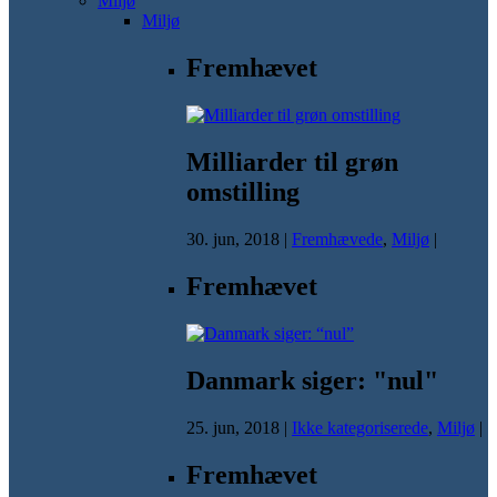
Miljø
Miljø
Fremhævet
Milliarder til grøn
omstilling
30. jun, 2018
|
Fremhævede
,
Miljø
|
Fremhævet
Danmark siger: "nul"
25. jun, 2018
|
Ikke kategoriserede
,
Miljø
|
Fremhævet