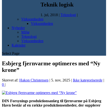
Teknik logisk
1. jul, 2018
|
Teknologi
|
Virksomheden
Virksomheden
Nyheder
Miljø
Teknologi
Virksomheden
Kalender
Select Page
Esbjerg fjernvarme optimeres med “Ny
krone”
Skrevet af:
Hakon Christensen
|
5. nov, 2025
|
Ikke kategoriserede
|
0
|
DIN Forsynings produktionsanlæg til fjernvarme på Esbjerg
Havn består af en række produktionsenheder, der supplerer