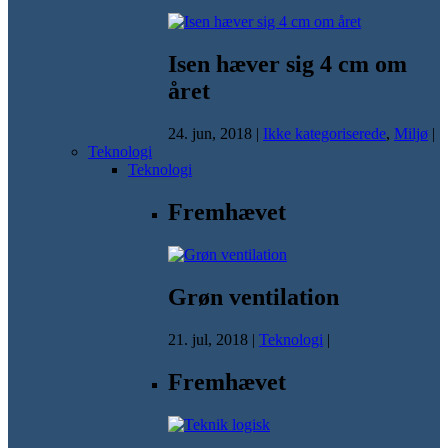
Isen hæver sig 4 cm om
året
24. jun, 2018
|
Ikke kategoriserede
,
Miljø
|
Teknologi
Teknologi
Fremhævet
Grøn ventilation
21. jul, 2018
|
Teknologi
|
Fremhævet