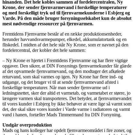
hinanden. Det hele kobles sammen af fordelercentralen, Ny
Krone, der sender fjernvarmevand i forskellige temperaturer
og med forskelligt tryk ud til fjernvarmekunderne i Esbjerg og
Varde. På den måde bruger forsyningsselskabet kun de absolut
mest nødvendige ressourcer på fjernvarmen.
Fremtidens Fjernvarme består af en række produktionsenheder,
herunder havvandsvarmepumper, elkedel, akkumulatortank og en
fliskedel. I midten af det hele står Ny Krone, som er navnet på den
fordelercentral, der kobler det hele sammen:
– Ny Krone er hjertet i Fremtidens Fjernvarme og har flere vigtige
opgaver. Den sikrer, at DIN Forsynings fjernvarmekunder får glæde
af det opvarmede fjernvarmevand, og den modtager det afkølede
returvand, som skal varmes op igen. Ny Krone har flere ind- og
udgange, og det bruger vi til at sende fjernvarmevand afsted i
forskellige temperaturer. Når man sender fjernvarme ud i
ledningsnettet, sker der altid et varmetab, og varmetabet er større, jo
længere varmen skal transporteres. Det betyder, at fjernvarmevandet
til vores kunder i Esbjerg by ikke behøver at være lige så varmt som
det, der skal sikre vores kunder i Varde varme i radiatoren og varmt
vand i hanen, fortæller Mads Timmermand fra DIN Forsyning.
Undgår overproduktion
Mads og hans kolleger har opdelt fjernvarmeområdet i fire zoner, og