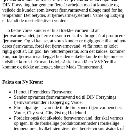
DIN Forsyning har gennem flere år arbejdet med at kontakte og
vejlede de kunder, som leverer fjernvarmevand tilbage med for høj
temperatur. Det betyder, at fjernevarmesystemet i Varde og Esbjerg
er blandt de mest effektive i verden:
– Jo bedre vores kunder er til at trække varmen ud af
fjernvarmevandet, jo færre ressourcer skal vi bruge på at producere
fjernvarme. Og vi kan se, at vores kunder er rigtig gode til at udnytte
deres fjernvarme, fordi det fjernvarmevand, vi får retur, er kølet
rigtig godt af. En god, lav returtemperatur, som det kaldes, kommer
kun, når fjernvarmeanlægget hos den enkelte kunde derhjemme er
indstillet korrekt. Er man i tvivl, så skal man få en VVS’er til at
komme og tjekke anlægget, slutter Mads Timmermand.
Fakta om Ny Krone:
Hjertet i Fremtidens Fjernvarme
Sender opvarmet fjernvarmevand ud til DIN Forsynings
fjernvarmekunder i Esbjerg og Varde.
Fire udgange – svarende til de fire zoner i fjernvarmenettet:
Varde, City vest, City Øst og Hedelund
Fordeler også det afkølede fjernvarmevand, der skal varmes
op igen, til de forskellige produktionsenheder i forskellige
temperaturer, hvilket igen giver den bedste virkningsgrad, når