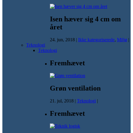
Isen hæver sig 4 cm om
året
24. jun, 2018
|
Ikke kategoriserede
,
Miljø
|
Teknologi
Teknologi
Fremhævet
Grøn ventilation
21. jul, 2018
|
Teknologi
|
Fremhævet