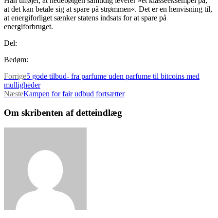
Han tilføjer, at hedebølgen samtidig leverer »et klasseeksempel på,
at det kan betale sig at spare på strømmen«. Det er en henvisning til,
at energiforliget sænker statens indsats for at spare på
energiforbruget.
Del:
Bedøm:
Forrige
5 gode tilbud- fra parfume uden parfume til bitcoins med
mulligheder
Næste
Kampen for fair udbud fortsætter
Om skribenten af detteindlæg