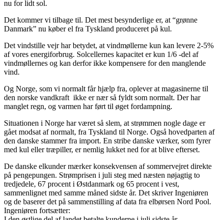
nu for lidt sol.
Det kommer vi tilbage til. Det mest besynderlige er, at “grønne
Danmark” nu køber el fra Tyskland produceret på kul.
Det vindstille vejr har betydet, at vindmøllerne kun kan levere 2-5%
af vores energiforbrug. Solcellernes kapacitet er kun 1/6 -del af
vindmøllernes og kan derfor ikke kompensere for den manglende
vind.
Og Norge, som vi normalt får hjælp fra, oplever at magasinerne til
den norske vandkraft ikke er nær så fyldt som normalt. Der har
manglet regn, og varmen har ført til øget fordampning.
Situationen i Norge har været så slem, at strømmen nogle dage er
gået modsat af normalt, fra Tyskland til Norge. Også hovedparten af
den danske stammer fra import. En stribe danske værker, som fyrer
med kul eller træpiller, er nemlig lukket ned for at blive efterset.
De danske elkunder mærker konsekvensen af sommervejret direkte
på pengepungen. Strømprisen i juli steg med næsten nøjagtig to
tredjedele, 67 procent i Østdanmark og 65 procent i vest,
sammenlignet med samme måned sidste år. Det skriver Ingeniøren
og de baserer det på sammenstilling af data fra elbørsen Nord Pool.
Ingeniøren fortsætter:
I den østlige del af landet betalte kunderne i juli sidste år