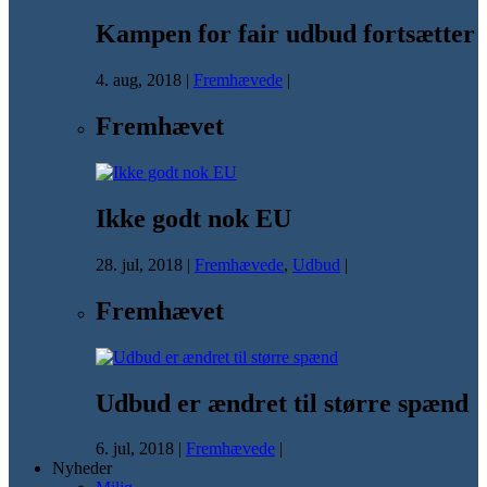
Kampen for fair udbud fortsætter
4. aug, 2018
|
Fremhævede
|
Fremhævet
Ikke godt nok EU
28. jul, 2018
|
Fremhævede
,
Udbud
|
Fremhævet
Udbud er ændret til større spænd
6. jul, 2018
|
Fremhævede
|
Nyheder