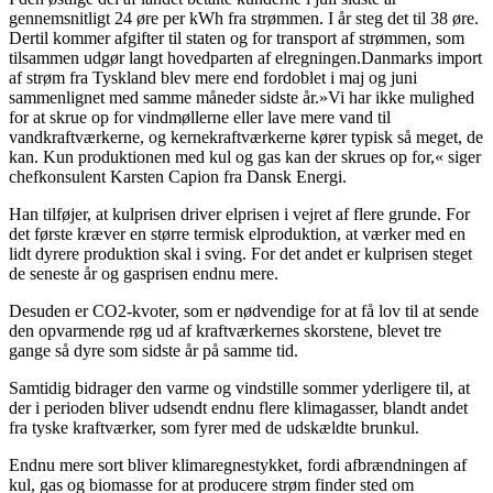
gennemsnitligt 24 øre per kWh fra strømmen. I år steg det til 38 øre.
Dertil kommer afgifter til staten og for transport af strømmen, som
tilsammen udgør langt hovedparten af elregningen.Danmarks import
af strøm fra Tyskland blev mere end fordoblet i maj og juni
sammenlignet med samme måneder sidste år.»Vi har ikke mulighed
for at skrue op for vindmøllerne eller lave mere vand til
vandkraftværkerne, og kernekraftværkerne kører typisk så meget, de
kan. Kun produktionen med kul og gas kan der skrues op for,« siger
chefkonsulent Karsten Capion fra Dansk Energi.
Han tilføjer, at kulprisen driver elprisen i vejret af flere grunde. For
det første kræver en større termisk elproduktion, at værker med en
lidt dyrere produktion skal i sving. For det andet er kulprisen steget
de seneste år og gasprisen endnu mere.
Desuden er CO2-kvoter, som er nødvendige for at få lov til at sende
den opvarmende røg ud af kraftværkernes skorstene, blevet tre
gange så dyre som sidste år på samme tid.
Samtidig bidrager den varme og vindstille sommer yderligere til, at
der i perioden bliver udsendt endnu flere klimagasser, blandt andet
fra tyske kraftværker, som fyrer med de udskældte brunkul.
Endnu mere sort bliver klimaregnestykket, fordi afbrændningen af
kul, gas og biomasse for at producere strøm finder sted om