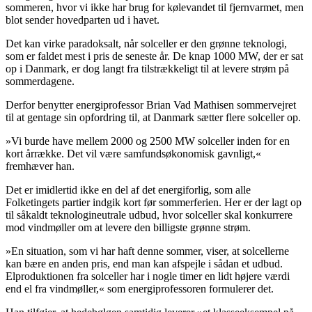
sommeren, hvor vi ikke har brug for kølevandet til fjernvarmet, men
blot sender hovedparten ud i havet.
Det kan virke paradoksalt, når solceller er den grønne teknologi,
som er faldet mest i pris de seneste år. De knap 1000 MW, der er sat
op i Danmark, er dog langt fra tilstrækkeligt til at levere strøm på
sommerdagene.
Derfor benytter energiprofessor Brian Vad Mathisen sommervejret
til at gentage sin opfordring til, at Danmark sætter flere solceller op.
»Vi burde have mellem 2000 og 2500 MW solceller inden for en
kort årrække. Det vil være samfundsøkonomisk gavnligt,«
fremhæver han.
Det er imidlertid ikke en del af det energiforlig, som alle
Folketingets partier indgik kort før sommerferien. Her er der lagt op
til såkaldt teknologineutrale udbud, hvor solceller skal konkurrere
mod vindmøller om at levere den billigste grønne strøm.
»En situation, som vi har haft denne sommer, viser, at solcellerne
kan bære en anden pris, end man kan afspejle i sådan et udbud.
Elproduktionen fra solceller har i nogle timer en lidt højere værdi
end el fra vindmøller,« som energiprofessoren formulerer det.