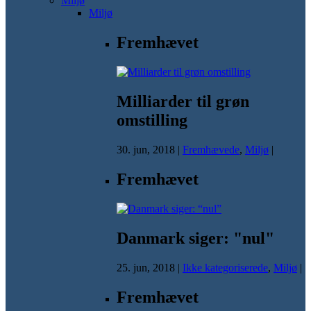
Miljø
Miljø
Fremhævet
Milliarder til grøn
omstilling
30. jun, 2018
|
Fremhævede
,
Miljø
|
Fremhævet
Danmark siger: "nul"
25. jun, 2018
|
Ikke kategoriserede
,
Miljø
|
Fremhævet