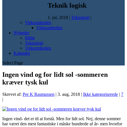
Teknik logisk
1. jul, 2018
|
Teknologi
|
Virksomheden
Virksomheden
Nyheder
Miljø
Teknologi
Virksomheden
Kalender
Select Page
Ingen vind og for lidt sol -sommeren
kræver tysk kul
Skrevet af:
Per K Rasmussen
|
3. aug, 2018
|
Ikke kategoriserede
|
7
|
Ingen vind- det er til at forstå. Men for lidt sol. Nej, denne sommer
har været den mest fantastiske i måske hundrede af år- men hvorfor