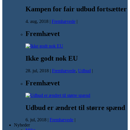
Kampen for fair udbud fortsætter
4. aug, 2018
|
Fremhævede
|
Fremhævet
Ikke godt nok EU
28. jul, 2018
|
Fremhævede
,
Udbud
|
Fremhævet
Udbud er ændret til større spænd
6. jul, 2018
|
Fremhævede
|
Nyheder