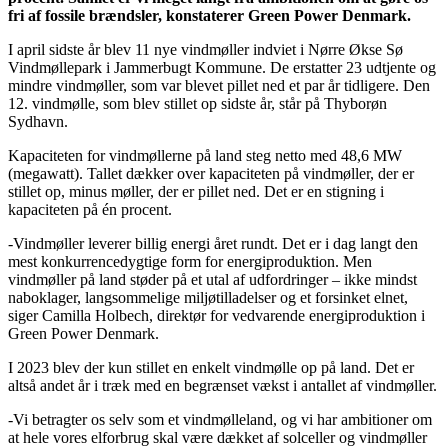
fri af fossile brændsler, konstaterer Green Power Denmark.
I april sidste år blev 11 nye vindmøller indviet i Nørre Økse Sø
Vindmøllepark i Jammerbugt Kommune. De erstatter 23 udtjente og
mindre vindmøller, som var blevet pillet ned et par år tidligere. Den
12. vindmølle, som blev stillet op sidste år, står på Thyborøn
Sydhavn.
Kapaciteten for vindmøllerne på land steg netto med 48,6 MW
(megawatt). Tallet dækker over kapaciteten på vindmøller, der er
stillet op, minus møller, der er pillet ned. Det er en stigning i
kapaciteten på én procent.
-Vindmøller leverer billig energi året rundt. Det er i dag langt den
mest konkurrencedygtige form for energiproduktion. Men
vindmøller på land støder på et utal af udfordringer – ikke mindst
naboklager, langsommelige miljøtilladelser og et forsinket elnet,
siger Camilla Holbech, direktør for vedvarende energiproduktion i
Green Power Denmark.
I 2023 blev der kun stillet en enkelt vindmølle op på land. Det er
altså andet år i træk med en begrænset vækst i antallet af vindmøller.
-Vi betragter os selv som et vindmølleland, og vi har ambitioner om
at hele vores elforbrug skal være dækket af solceller og vindmøller