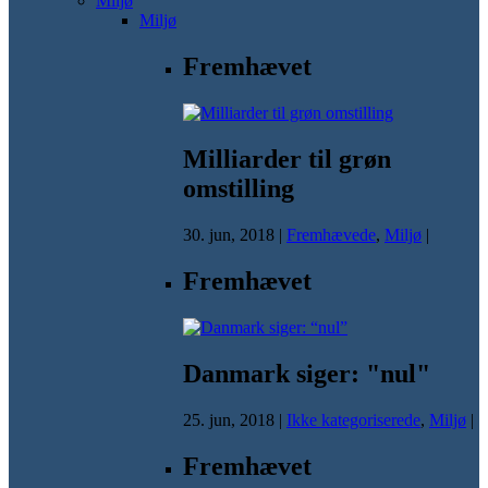
Miljø
Miljø
Fremhævet
Milliarder til grøn
omstilling
30. jun, 2018
|
Fremhævede
,
Miljø
|
Fremhævet
Danmark siger: "nul"
25. jun, 2018
|
Ikke kategoriserede
,
Miljø
|
Fremhævet