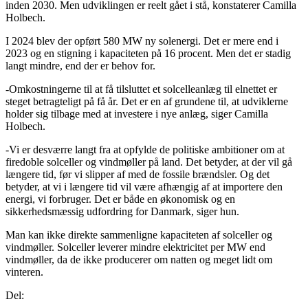
inden 2030. Men udviklingen er reelt gået i stå, konstaterer Camilla
Holbech.
I 2024 blev der opført 580 MW ny solenergi. Det er mere end i
2023 og en stigning i kapaciteten på 16 procent. Men det er stadig
langt mindre, end der er behov for.
-Omkostningerne til at få tilsluttet et solcelleanlæg til elnettet er
steget betragteligt på få år. Det er en af grundene til, at udviklerne
holder sig tilbage med at investere i nye anlæg, siger Camilla
Holbech.
-Vi er desværre langt fra at opfylde de politiske ambitioner om at
firedoble solceller og vindmøller på land. Det betyder, at der vil gå
længere tid, før vi slipper af med de fossile brændsler. Og det
betyder, at vi i længere tid vil være afhængig af at importere den
energi, vi forbruger. Det er både en økonomisk og en
sikkerhedsmæssig udfordring for Danmark, siger hun.
Man kan ikke direkte sammenligne kapaciteten af solceller og
vindmøller. Solceller leverer mindre elektricitet per MW end
vindmøller, da de ikke producerer om natten og meget lidt om
vinteren.
Del: