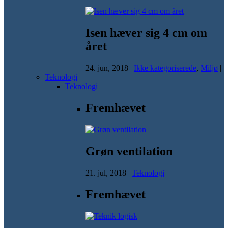
Isen hæver sig 4 cm om
året
24. jun, 2018
|
Ikke kategoriserede
,
Miljø
|
Teknologi
Teknologi
Fremhævet
Grøn ventilation
21. jul, 2018
|
Teknologi
|
Fremhævet