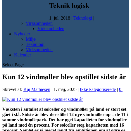
Teknik logisk
1. jul, 2018
|
Teknologi
|
Virksomheden
Virksomheden
Nyheder
Miljø
Teknologi
Virksomheden
Kalender
Select Page
Kun 12 vindmøller blev opstillet sidste år
Skrevet af:
Kaj Mathiesen
|
1. maj, 2025
|
Ikke kategoriserede
|
0
|
Væksten i antallet af solceller og vindmøller på land er stort set
gået i stå. Sidste år blev der stillet 12 nye vindmøller op – de 11 i
samme vindmøllepark. Det har øget kapaciteten for vindmøller
på land med én procent. For solceller steg kapaciteten med 16
procent. Samlet er vi meget langt fra ambitionen om at gøre os