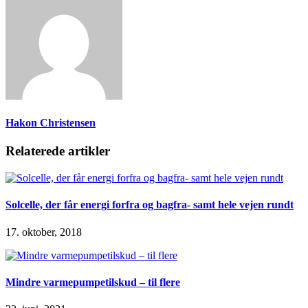
Hakon Christensen
Relaterede artikler
Solcelle, der får energi forfra og bagfra- samt hele vejen rundt
17. oktober, 2018
Mindre varmepumpetilskud – til flere