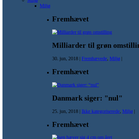
Miljø
Miljø
Fremhævet
Milliarder til grøn omstilli
30. jun, 2018
|
Fremhævede
,
Miljø
|
Fremhævet
Danmark siger: "nul"
25. jun, 2018
|
Ikke kategoriserede
,
Miljø
|
Fremhævet