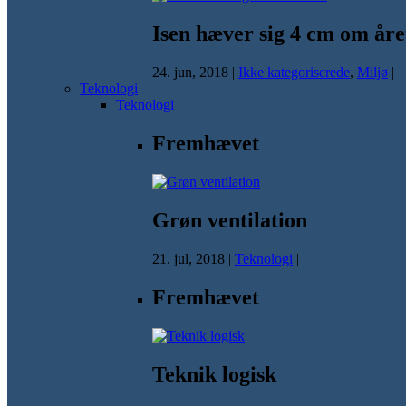
Isen hæver sig 4 cm om åre
24. jun, 2018
|
Ikke kategoriserede
,
Miljø
|
Teknologi
Teknologi
Fremhævet
Grøn ventilation
21. jul, 2018
|
Teknologi
|
Fremhævet
Teknik logisk