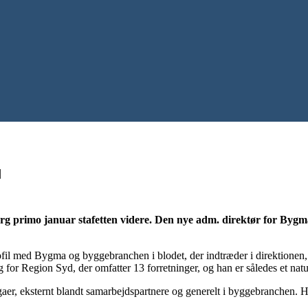
|
erg primo januar stafetten videre. Den nye adm. direktør for Byg
profil med Bygma og byggebranchen i blodet, der indtræder i direktion
ig for Region Syd, der omfatter 13 forretninger, og han er således et natu
gaer, eksternt blandt samarbejdspartnere og generelt i byggebranchen. H