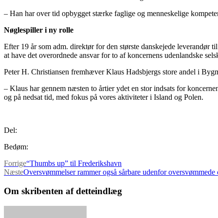
– Han har over tid opbygget stærke faglige og menneskelige kompetenc
Nøglespiller i ny rolle
Efter 19 år som adm. direktør for den største danskejede leverandør til
at have det overordnede ansvar for to af koncernens udenlandske sels
Peter H. Christiansen fremhæver Klaus Hadsbjergs store andel i Bygma
– Klaus har gennem næsten to årtier ydet en stor indsats for koncernen
og på nedsat tid, med fokus på vores aktiviteter i Island og Polen.
Del:
Bedøm:
Forrige
“Thumbs up” til Frederikshavn
Næste
Oversvømmelser rammer også sårbare udenfor oversvømmede 
Om skribenten af detteindlæg