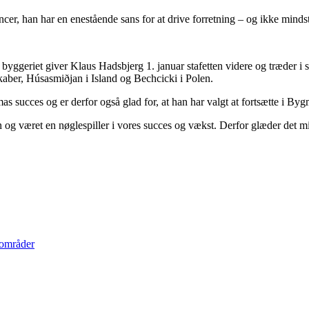
er, han har en enestående sans for at drive forretning – og ikke minds
 byggeriet giver Klaus Hadsbjerg 1. januar stafetten videre og træder i 
kaber, Húsasmiðjan i Island og Bechcicki i Polen.
s succes og er derfor også glad for, at han har valgt at fortsætte i By
 og været en nøglespiller i vores succes og vækst. Derfor glæder det mig
områder