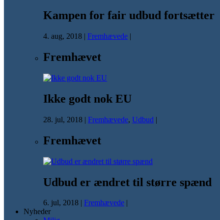
Kampen for fair udbud fortsætter
4. aug, 2018
|
Fremhævede
|
Fremhævet
Ikke godt nok EU
28. jul, 2018
|
Fremhævede
,
Udbud
|
Fremhævet
Udbud er ændret til større spænd
6. jul, 2018
|
Fremhævede
|
Nyheder