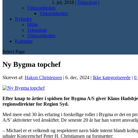
1. jul, 2018
|
Teknologi
|
Virksomheden
Virksomheden
Nyheder
Miljø
Teknologi
Virksomheden
Kalender
Select Page
Ny Bygma topchef
Skrevet af:
Hakon Christensen
|
6. dec, 2024
|
Ikke kategoriserede
|
0
Efter knap to årtier i spidsen for Bygma A/S giver Klaus Hadsbj
regionsdirektør for Region Syd.
Med mere end 30 års erfaring i forskellige roller i Bygma er det en 
A/S’ aktiviteter ved årsskiftet. De seneste 20 år har han været ansvarl
– Michael er et velkendt og respekteret navn både internt blandt kolle
udtaler Koncernchef Peter H. Christiansen og forstsætter: