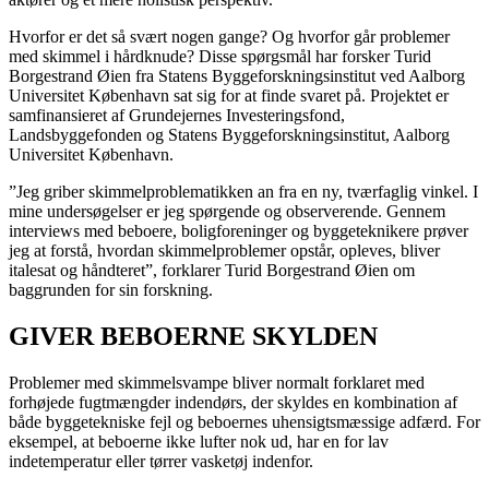
Hvorfor er det så svært nogen gange? Og hvorfor går problemer
med skimmel i hårdknude? Disse spørgsmål har forsker Turid
Borgestrand Øien fra Statens Byggeforskningsinstitut ved Aalborg
Universitet København sat sig for at finde svaret på. Projektet er
samfinansieret af Grundejernes Investeringsfond,
Landsbyggefonden og Statens Byggeforskningsinstitut, Aalborg
Universitet København.
”Jeg griber skimmelproblematikken an fra en ny, tværfaglig vinkel. I
mine undersøgelser er jeg spørgende og observerende. Gennem
interviews med beboere, boligforeninger og byggeteknikere prøver
jeg at forstå, hvordan skimmelproblemer opstår, opleves, bliver
italesat og håndteret”, forklarer Turid Borgestrand Øien om
baggrunden for sin forskning.
GIVER BEBOERNE SKYLDEN
Problemer med skimmelsvampe bliver normalt forklaret med
forhøjede fugtmængder indendørs, der skyldes en kombination af
både byggetekniske fejl og beboernes uhensigtsmæssige adfærd. For
eksempel, at beboerne ikke lufter nok ud, har en for lav
indetemperatur eller tørrer vasketøj indenfor.