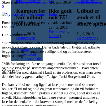
Skrevet af:
Hakon Christensen
|
26. nov, 2019
|
Ikke kategoriserede
|
0
|
Kampen for
Ikke godt
Udbud er
fair udbud
nok EU
ændret til
fortsætter
større spæn
Forsker på SBI tænker på en ny måde, når hun undersøger skimmel
i boliger.
28. jul, 2018
|
Fremhævede
,
4. aug, 2018
|
6. jul, 2018
|
Hun konkluderer
Udbud
|
Fremhævede
|
Fremhævede
|
“Skimmelproblematikken er kompleks og forårsaget af en lang
Nyheder
række forskellige faktorer. Der er både tale om byggefejl, udtjente
Miljø
byggematerialer, manglende vedligehold og adfærdsrelateret
Teknologi
fugtbelastning.”
Virksomheden
Kalender
”Min forskning er i første omgang tiltænkt alle, der ønsker at forstå
og blive klogere på skimmelsvampeproblematikken. Hvad enten
Select Page
man arbejder med skimmel i kraft af sin profession, eller man tager
del i det forebyggende arbejde”, siger Turid Borgestrand Øien.
Det kan lyde så nemt og ligetil at løse problemer med skimmel i
boliger: ”Luft ud og hold en jævn temperatur, og du vil forhindre
fugt og skimmel”. Men i praksis viser det sig ofte, at det ikke er så
enkelt. Skimmelproblemer kan være svære – nærmest umulige at
løse for den enkelte – det kræver et samspil mellem de forskellige
aktører og et mere holistisk perspektiv.