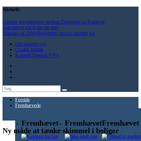
Aktuelt:
Grønne investeringer mellem Danmark og Frankrig
Isen hæver sig 4 cm om året
Tekniqs og Arbejdsgivernes fusion nærmer sig
Om dagens vvs
Cookie politik
Kontakt Dagens VVS
Forside
Fremhævede
Fremhævet
Fremhævet
Fremhævet
Ny måde at tænke skimmel i boliger