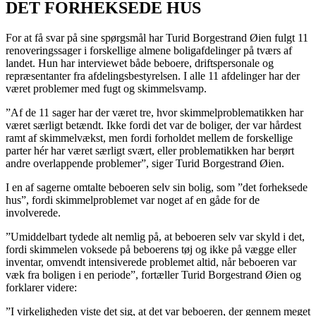
DET FORHEKSEDE HUS
For at få svar på sine spørgsmål har Turid Borgestrand Øien fulgt 11
renoveringssager i forskellige almene boligafdelinger på tværs af
landet. Hun har interviewet både beboere, driftspersonale og
repræsentanter fra afdelingsbestyrelsen. I alle 11 afdelinger har der
været problemer med fugt og skimmelsvamp.
”Af de 11 sager har der været tre, hvor skimmelproblematikken har
været særligt betændt. Ikke fordi det var de boliger, der var hårdest
ramt af skimmelvækst, men fordi forholdet mellem de forskellige
parter hér har været særligt svært, eller problematikken har berørt
andre overlappende problemer”, siger Turid Borgestrand Øien.
I en af sagerne omtalte beboeren selv sin bolig, som ”det forheksede
hus”, fordi skimmelproblemet var noget af en gåde for de
involverede.
”Umiddelbart tydede alt nemlig på, at beboeren selv var skyld i det,
fordi skimmelen voksede på beboerens tøj og ikke på vægge eller
inventar, omvendt intensiverede problemet altid, når beboeren var
væk fra boligen i en periode”, fortæller Turid Borgestrand Øien og
forklarer videre:
”I virkeligheden viste det sig, at det var beboeren, der gennem meget