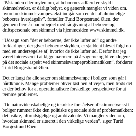
”Påstanden eller myten om, at beboernes adfærd er skyld i
skimmelvækst, er dårligt belyst, og generelt mangler vi viden om,
hvordan skimmelsvampevækst indgår som en del af almindelige
beboeres hverdagsliv”, fortæller Turid Borgestrand Øien, der
gennem flere år har arbejdet med rådgivning af beboere og
driftspersonale om skimmel via hjemmesiden www.skimmel.dk.
”Udsagn som ”det er beboerne, der ikke lufter ud” og andre
forklaringer, der giver beboerne skylden, er sjældent blevet fulgt op
med en undersøgelse af, hvorfor de ikke lufter ud. Derfor har jeg
været interesseret i at kigge nærmere på årsagerne og blive klogere
på det sociale aspekt ved skimmelsvampeproblematikken”, forklarer
Turid Borgestrand Øien.
Det er langt fra alle sager om skimmelsvampe i boliger, som går i
hårdknude. Mange problemer bliver løst hen af vejen, men trods det
er der behov for at operationalisere forskellige perspektiver for at
tæmme problemet.
”De naturvidenskabelige og tekniske forståelser af skimmelvækst i
boliger rummer ikke den politiske og sociale side af problematikken;
det usikre, uforudsigelige og ambivalente. Vi mangler viden om,
hvordan skimmel er situeret i den virkelige verden”, siger Turid
Borgestrand Øien.