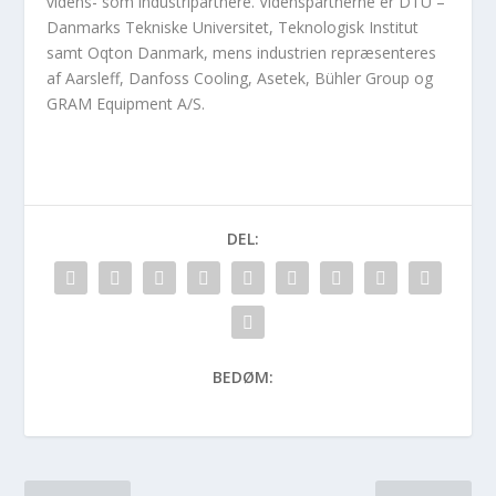
videns- som industripartnere. Videnspartnerne er DTU –
Danmarks Tekniske Universitet, Teknologisk Institut
samt Oqton Danmark, mens industrien repræsenteres
af Aarsleff, Danfoss Cooling, Asetek, Bühler Group og
GRAM Equipment A/S.
DEL:
BEDØM: