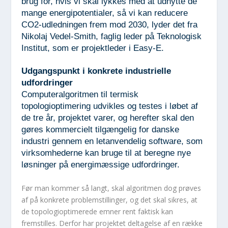
brug for, hvis vi skal lykkes med at udnytte de
mange energipotentialer, så vi kan reducere
CO
2
-udledningen frem mod 2030, lyder det fra
Nikolaj Vedel-Smith, faglig leder på Teknologisk
Institut, som er projektleder i Easy-E.
Udgangspunkt i konkrete industrielle
udfordringer
Computeralgoritmen til termisk
topologioptimering udvikles og testes i løbet af
de tre år, projektet varer, og herefter skal den
gøres kommercielt tilgængelig for danske
industri gennem en letanvendelig software, som
virksomhederne kan bruge til at beregne nye
løsninger på energimæssige udfordringer.
Før man kommer så langt, skal algoritmen dog prøves
af på konkrete problemstillinger, og det skal sikres, at
de topologioptimerede emner rent faktisk kan
fremstilles. Derfor har projektet deltagelse af en række