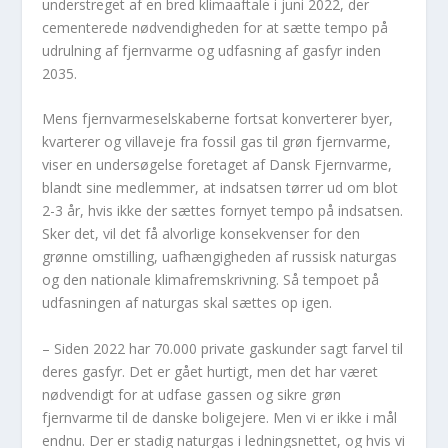
understreget af en bred klimaaftale i juni 2022, der
cementerede nødvendigheden for at sætte tempo på
udrulning af fjernvarme og udfasning af gasfyr inden
2035.
Mens fjernvarmeselskaberne fortsat konverterer byer,
kvarterer og villaveje fra fossil gas til grøn fjernvarme,
viser en undersøgelse foretaget af Dansk Fjernvarme,
blandt sine medlemmer, at indsatsen tørrer ud om blot
2-3 år, hvis ikke der sættes fornyet tempo på indsatsen.
Sker det, vil det få alvorlige konsekvenser for den
grønne omstilling, uafhængigheden af russisk naturgas
og den nationale klimafremskrivning. Så tempoet på
udfasningen af naturgas skal sættes op igen.
– Siden 2022 har 70.000 private gaskunder sagt farvel til
deres gasfyr. Det er gået hurtigt, men det har været
nødvendigt for at udfase gassen og sikre grøn
fjernvarme til de danske boligejere. Men vi er ikke i mål
endnu. Der er stadig naturgas i ledningsnettet, og hvis vi