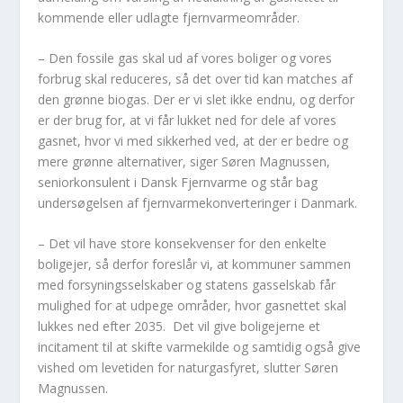
kommende eller udlagte fjernvarmeområder.
– Den fossile gas skal ud af vores boliger og vores
forbrug skal reduceres, så det over tid kan matches af
den grønne biogas. Der er vi slet ikke endnu, og derfor
er der brug for, at vi får lukket ned for dele af vores
gasnet, hvor vi med sikkerhed ved, at der er bedre og
mere grønne alternativer, siger Søren Magnussen,
seniorkonsulent i Dansk Fjernvarme og står bag
undersøgelsen af fjernvarmekonverteringer i Danmark.
– Det vil have store konsekvenser for den enkelte
boligejer, så derfor foreslår vi, at kommuner sammen
med forsyningsselskaber og statens gasselskab får
mulighed for at udpege områder, hvor gasnettet skal
lukkes ned efter 2035. Det vil give boligejerne et
incitament til at skifte varmekilde og samtidig også give
vished om levetiden for naturgasfyret, slutter Søren
Magnussen.