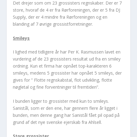
Det drejer som om 23 grossisters regnskaber. Der er 7
store, hvoraf de 4 er fra Rørforeningen, der er 5 fra DJ
Supply, der er 4 mindre fra Rørforeningen og en
blanding af 7 øvrige grossistforretninger.
Smileys
I lighed med tidligere år har Per K. Rasmussen lavet en
vurdering af de 23 grossisters resultat ud fra en smiley
ordning. Kun et firma har opnået top-karakteren 6
smileys, medens 5 grossister har opnået 5 smileys, der
gives for ” Flotte regnskabstal, flot udvikling, flotte
nøgletal og fine forventninger til fremtiden”.
I bunden ligger to grossister med kun to smileys.
Sanistål, som er den ene, har gennem flere år ligget i
bunden, men denne gang har Sanistål fået pil opad på
grund af det nye svenske ejerskab fra Ahlsell.
Store grossister