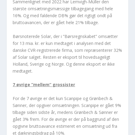
Sammenlignet med 2022 har Lemvigh-Müller den
største omsætningsmæssige tilbagegang med hele
16%. Og med faldende DB% gør det rigtigt ondt på
bruttoavancen, der er gået hele 21% tilbage.
Børsnoterede Solar, der i ”Børsregnskabet” omsætter
for 13 mia. kr. er kun medtaget i analysen med det
danske CVR-registrerede firma, som repræsenterer 32%
af Solar salget. Resten er eksport til hovedsageligt
Holland, Sverige og Norge. Og denne eksport er ikke
medtaget.
7 øvrige ”mellem” grossister
For de 7 øvrige er det kun Scanpipe og Grønbech &
Sønner, der opgiver omsætningen. Scanpipe er gået 9%
tilbage siden sidste år, medens Grønbech & Sønner er
gået 3% frem. For de øvrige er der på baggrund af den
opgivne bruttoavance estimeret en omsætning ud fra
et dækningsbidrag på 10%.