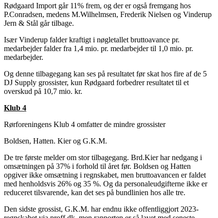
Rødgaard Import går 11% frem, og der er også fremgang hos
P.Conradsen, medens M.Wilhelmsen, Frederik Nielsen og Vinderup
Jern & Stål går tilbage.
Især Vinderup falder kraftigt i nøgletallet bruttoavance pr.
medarbejder falder fra 1,4 mio. pr. medarbejder til 1,0 mio. pr.
medarbejder.
Og denne tilbagegang kan ses på resultatet før skat hos fire af de 5
DJ Supply grossister, kun Rødgaard forbedrer resultatet til et
overskud på 10,7 mio. kr.
Klub 4
Rørforeningens Klub 4 omfatter de mindre grossister
Boldsen, Hatten. Kier og G.K.M.
De tre første melder om stor tilbagegang. Brd.Kier har nedgang i
omsætningen på 37% i forhold til året før. Boldsen og Hatten
opgiver ikke omsætning i regnskabet, men bruttoavancen er faldet
med henholdsvis 26% og 35 %. Og da personaleudgifterne ikke er
reduceret tilsvarende, kan det ses på bundlinien hos alle tre.
Den sidste grossist, G.K.M. har endnu ikke offentliggjort 2023-
regnskabet via proff.dk, men rapporten er så lavet med seneste