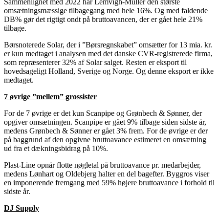
Sammenlignet med 2022 har Lemvigh-Müller den største
omsætningsmæssige tilbagegang med hele 16%. Og med faldende
DB% gør det rigtigt ondt på bruttoavancen, der er gået hele 21%
tilbage.
Børsnoterede Solar, der i ”Børsregnskabet” omsætter for 13 mia. kr.
er kun medtaget i analysen med det danske CVR-registrerede firma,
som repræsenterer 32% af Solar salget. Resten er eksport til
hovedsageligt Holland, Sverige og Norge. Og denne eksport er ikke
medtaget.
7 øvrige ”mellem” grossister
For de 7 øvrige er det kun Scanpipe og Grønbech & Sønner, der
opgiver omsætningen. Scanpipe er gået 9% tilbage siden sidste år,
medens Grønbech & Sønner er gået 3% frem. For de øvrige er der
på baggrund af den opgivne bruttoavance estimeret en omsætning
ud fra et dækningsbidrag på 10%.
Plast-Line opnår flotte nøgletal på bruttoavance pr. medarbejder,
medens Lønhart og Oldebjerg halter en del bagefter. Byggros viser
en imponerende fremgang med 59% højere bruttoavance i forhold til
sidste år.
DJ Supply