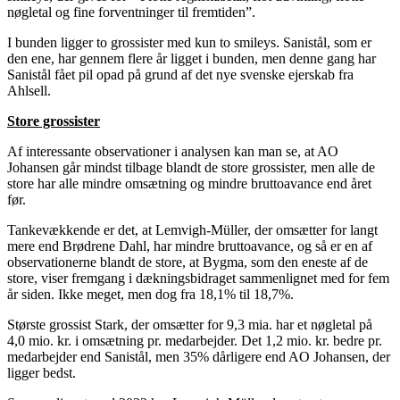
nøgletal og fine forventninger til fremtiden”.
I bunden ligger to grossister med kun to smileys. Sanistål, som er
den ene, har gennem flere år ligget i bunden, men denne gang har
Sanistål fået pil opad på grund af det nye svenske ejerskab fra
Ahlsell.
Store grossister
Af interessante observationer i analysen kan man se, at AO
Johansen går mindst tilbage blandt de store grossister, men alle de
store har alle mindre omsætning og mindre bruttoavance end året
før.
Tankevækkende er det, at Lemvigh-Müller, der omsætter for langt
mere end Brødrene Dahl, har mindre bruttoavance, og så er en af
observationerne blandt de store, at Bygma, som den eneste af de
store, viser fremgang i dækningsbidraget sammenlignet med for fem
år siden. Ikke meget, men dog fra 18,1% til 18,7%.
Største grossist Stark, der omsætter for 9,3 mia. har et nøgletal på
4,0 mio. kr. i omsætning pr. medarbejder. Det 1,2 mio. kr. bedre pr.
medarbejder end Sanistål, men 35% dårligere end AO Johansen, der
ligger bedst.