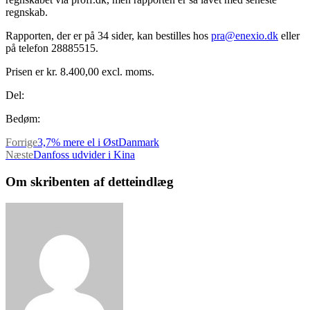
regnskab.
Rapporten, der er på 34 sider, kan bestilles hos
pra@enexio.dk
eller
på telefon 28885515.
Prisen er kr. 8.400,00 excl. moms.
Del:
Bedøm:
Forrige
3,7% mere el i ØstDanmark
Næste
Danfoss udvider i Kina
Om skribenten af detteindlæg