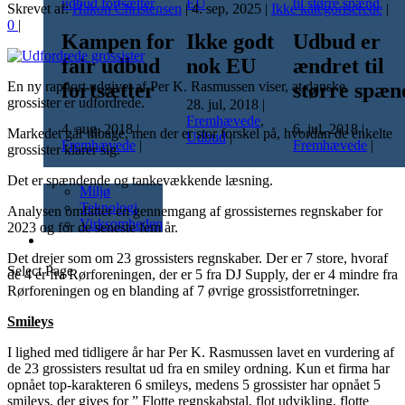
Skrevet af:
Hakon Christensen
|
4. sep, 2025
|
Ikke kategoriserede
|
0
|
Kampen for
Ikke godt
Udbud er
fair udbud
nok EU
ændret til
fortsætter
større spæn
En ny rapport udgivet af Per K. Rasmussen viser, at danske
grossister er udfordrede.
28. jul, 2018
|
Fremhævede
,
4. aug, 2018
|
6. jul, 2018
|
Markedet går tilbage, men der er stor forskel på, hvordan de enkelte
Udbud
|
Fremhævede
|
Fremhævede
|
grossister klarer sig.
Nyheder
Det er spændende og tankevækkende læsning.
Miljø
Teknologi
Analysen omfatter en gennemgang af grossisternes regnskaber for
Virksomheden
2023 og for de seneste fem år.
Kalender
Det drejer som om 23 grossisters regnskaber. Der er 7 store, hvoraf
Select Page
de 4 er fra Rørforeningen, der er 5 fra DJ Supply, der er 4 mindre fra
Rørforeningen og en blanding af 7 øvrige grossistforretninger.
Smileys
I lighed med tidligere år har Per K. Rasmussen lavet en vurdering af
de 23 grossisters resultat ud fra en smiley ordning. Kun et firma har
opnået top-karakteren 6 smileys, medens 5 grossister har opnået 5
smileys, der gives for ” Flotte regnskabstal, flot udvikling, flotte