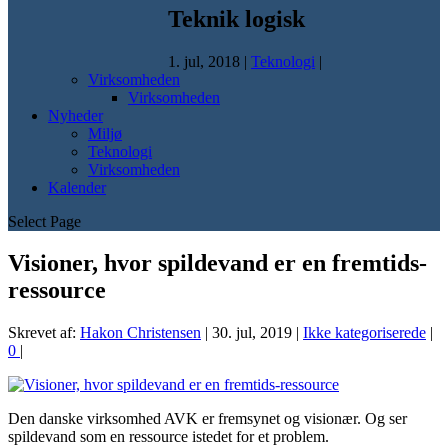
Teknik logisk
1. jul, 2018
|
Teknologi
|
Virksomheden
Virksomheden
Nyheder
Miljø
Teknologi
Virksomheden
Kalender
Select Page
Visioner, hvor spildevand er en fremtids-
ressource
Skrevet af:
Hakon Christensen
|
30. jul, 2019
|
Ikke kategoriserede
|
0
|
Den danske virksomhed AVK er fremsynet og visionær. Og ser
spildevand som en ressource istedet for et problem.