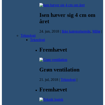
Isen hæver sig 4 cm om
året
24. jun, 2018
|
Ikke kategoriserede
,
Miljø
|
Teknologi
Teknologi
Fremhævet
Grøn ventilation
21. jul, 2018
|
Teknologi
|
Fremhævet