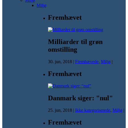
Miljø
Miljø
Fremhævet
Milliarder til grøn
omstilling
30. jun, 2018
|
Fremhævede
,
Miljø
|
Fremhævet
Danmark siger: "nul"
25. jun, 2018
|
Ikke kategoriserede
,
Miljø
|
Fremhævet