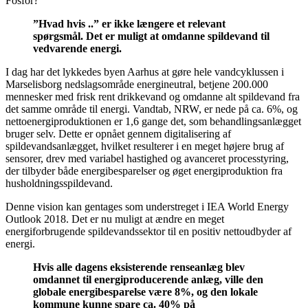
Fosfor?”
”Hvad hvis ..” er ikke længere et relevant
spørgsmål. Det er muligt at omdanne spildevand til
vedvarende energi.
I dag har det lykkedes byen Aarhus at gøre hele vandcyklussen i
Marselisborg nedslagsområde energineutral, betjene 200.000
mennesker med frisk rent drikkevand og omdanne alt spildevand fra
det samme område til energi. Vandtab, NRW, er nede på ca. 6%, og
nettoenergiproduktionen er 1,6 gange det, som behandlingsanlægget
bruger selv. Dette er opnået gennem digitalisering af
spildevandsanlægget, hvilket resulterer i en meget højere brug af
sensorer, drev med variabel hastighed og avanceret processtyring,
der tilbyder både energibesparelser og øget energiproduktion fra
husholdningsspildevand.
Denne vision kan gentages som understreget i IEA World Energy
Outlook 2018. Det er nu muligt at ændre en meget
energiforbrugende spildevandssektor til en positiv nettoudbyder af
energi.
Hvis alle dagens eksisterende renseanlæg blev
omdannet til energiproducerende anlæg, ville den
globale energibesparelse være 8%, og den lokale
kommune kunne spare ca. 40% på