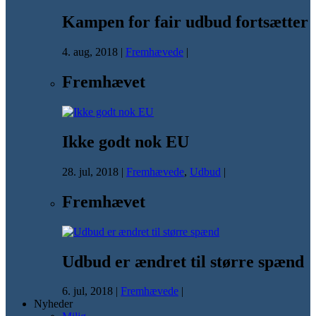
Kampen for fair udbud fortsætter
4. aug, 2018
|
Fremhævede
|
Fremhævet
Ikke godt nok EU
28. jul, 2018
|
Fremhævede
,
Udbud
|
Fremhævet
Udbud er ændret til større spænd
6. jul, 2018
|
Fremhævede
|
Nyheder