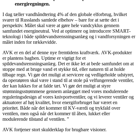
energiregningen.
I dag tæller vandhåndtering 4% af den globale elforbrug, hvilket
svarer til Russlands samlede elbehov – bare for at sætte det i
perspektiv. Målet skal være at gøre hele vandcyklus gennem
samfundet energineutral. Ved at optimere og introducere SMART-
teknologi i både spildevandsrensningsanlæg og i vandforsyningen er
målet inden for rækkevidde.
AVK er en del af denne nye fremtidens kraftværk. AVK-produkter
er plantens bagben. Uptime er vigtigt for et
spildevandsrensningsanlæg. Det er ikke let at bede samfundet om at
stoppe med at bruge vand et stykke tid, eller naturen til at holde
tilbage regn. Vi gør det muligt at servicere og vedligeholde udstyret,
da operatøren skal være i stand til at stole på velfungerende ventiler,
der kan lukkes for at falde tæt. Vi gør det muligt at styre
strømningsstrømmene gennem anlægget med vores modulerende
reguleringsdesign af vores knivportventiler, og vi leverer ventiler og
aktuatorer af høj kvalitet, hvor energiforbruget har været en
prioritet. Både når det kommer til KV-værdi og trykfald over
ventilen, men også når det kommer til åben, lukket eller
modulerende tilstand af ventilen. ”
AVK fortjener stort skulderklap for brugbare visioner.