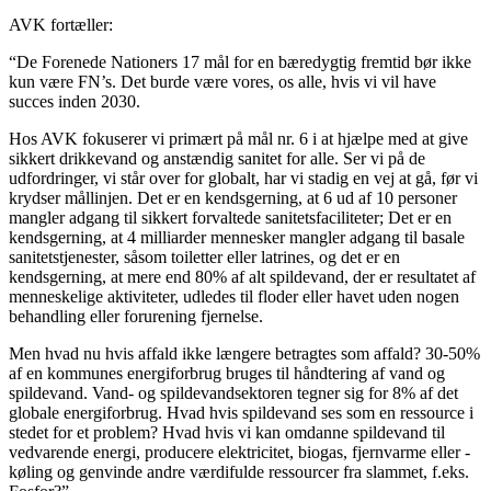
AVK fortæller:
“De Forenede Nationers 17 mål for en bæredygtig fremtid bør ikke
kun være FN’s. Det burde være vores, os alle, hvis vi vil have
succes inden 2030.
Hos AVK fokuserer vi primært på mål nr. 6 i at hjælpe med at give
sikkert drikkevand og anstændig sanitet for alle. Ser vi på de
udfordringer, vi står over for globalt, har vi stadig en vej at gå, før vi
krydser mållinjen. Det er en kendsgerning, at 6 ud af 10 personer
mangler adgang til sikkert forvaltede sanitetsfaciliteter; Det er en
kendsgerning, at 4 milliarder mennesker mangler adgang til basale
sanitetstjenester, såsom toiletter eller latrines, og det er en
kendsgerning, at mere end 80% af alt spildevand, der er resultatet af
menneskelige aktiviteter, udledes til floder eller havet uden nogen
behandling eller forurening fjernelse.
Men hvad nu hvis affald ikke længere betragtes som affald? 30-50%
af en kommunes energiforbrug bruges til håndtering af vand og
spildevand. Vand- og spildevandsektoren tegner sig for 8% af det
globale energiforbrug. Hvad hvis spildevand ses som en ressource i
stedet for et problem? Hvad hvis vi kan omdanne spildevand til
vedvarende energi, producere elektricitet, biogas, fjernvarme eller -
køling og genvinde andre værdifulde ressourcer fra slammet, f.eks.