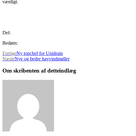
værdigt.
Del:
Bedøm:
Forrige
Ny topchef for Unidrain
Næste
Nye og bedre havvindmøller
Om skribenten af detteindlæg