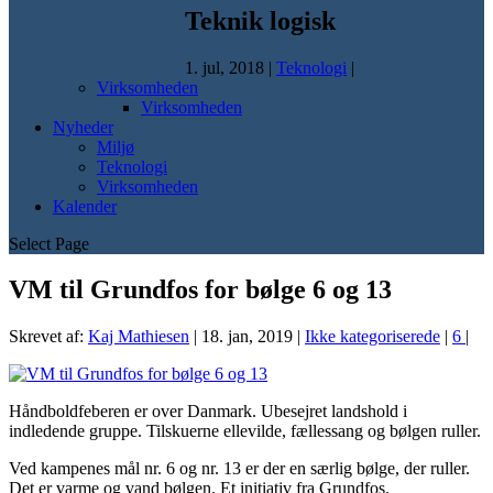
Teknik logisk
1. jul, 2018
|
Teknologi
|
Virksomheden
Virksomheden
Nyheder
Miljø
Teknologi
Virksomheden
Kalender
Select Page
VM til Grundfos for bølge 6 og 13
Skrevet af:
Kaj Mathiesen
|
18. jan, 2019
|
Ikke kategoriserede
|
6
|
Håndboldfeberen er over Danmark. Ubesejret landshold i
indledende gruppe. Tilskuerne ellevilde, fællessang og bølgen ruller.
Ved kampenes mål nr. 6 og nr. 13 er der en særlig bølge, der ruller.
Det er varme og vand bølgen. Et initiativ fra Grundfos.