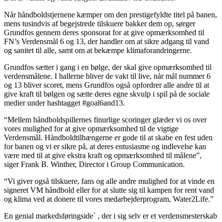
Når håndboldstjernene kæmper om den prestigefyldte titel på banen,
mens tusindvis af begejstrede tilskuere bakker dem op, sørger
Grundfos gennem deres sponsorat for at give opmærksomhed til
FN’s Verdensmål 6 og 13, der handler om at sikre adgang til vand
og sanitet til alle, samt om at bekæmpe klimaforandringerne.
Grundfos sætter i gang i en bølge, der skal give opmærksomhed til
verdensmålene. I hallerne bliver de vakt til live, når mål nummer 6
og 13 bliver scoret, mens Grundfos også opfordrer alle andre til at
give kraft til bølgen og sætte deres egne skvulp i spil på de sociale
medier under hashtagget #goal6and13.
“Mellem håndboldspillernes finurlige scoringer glæder vi os over
vores mulighed for at give opmærksomhed til de vigtige
Verdensmål. Håndboldtilhængerne er gode til at skabe en fest uden
for banen og vi er sikre på, at deres entusiasme og indlevelse kan
være med til at give ekstra kraft og opmærksomhed til målene”,
siger Frank B. Winther, Director i Group Communication.
“Vi giver også tilskuere, fans og alle andre mulighed for at vinde en
signeret VM håndbold eller for at slutte sig til kampen for rent vand
og klima ved at donere til vores medarbejderprogram, Water2Life.”
En genial markedsføringside` , der i sig selv er et verdensmesterskab