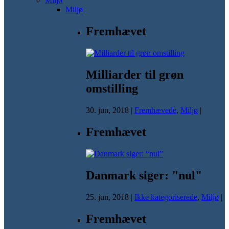
Miljø
Miljø
Fremhævet
Milliarder til grøn
omstilling
30. jun, 2018
|
Fremhævede
,
Miljø
|
Fremhævet
Danmark siger: "nul"
25. jun, 2018
|
Ikke kategoriserede
,
Miljø
|
Fremhævet