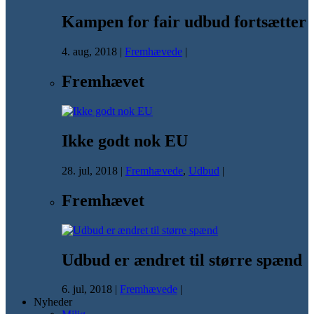
Kampen for fair udbud fortsætter
4. aug, 2018
|
Fremhævede
|
Fremhævet
Ikke godt nok EU
28. jul, 2018
|
Fremhævede
,
Udbud
|
Fremhævet
Udbud er ændret til større spænd
6. jul, 2018
|
Fremhævede
|
Nyheder